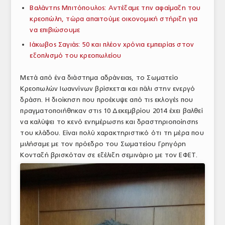
Βαλάντης Μπιτόπουλος: Αντέξαμε την αφαίμαξη του
ΑΝΑΛΥΣΕΙΣ
κρεοπώλη, τώρα απαιτούμε οικονομική στήριξη για
να επιβιώσουμε
ΕΜΠΟΡΙΚΟΣ ΚΑΤΑΛΟΓΟΣ
Ιάκωβος Σαγιάς: 50 και πλέον χρόνια εμπειρίας στον
ΠΑΡΑΓΩΓΗ & ΕΜΠΟΡΙΑ
εξοπλισμό του κρεοπωλείου
ΣΦΑΓΕΙΑ
Μετά από ένα διάστημα αδράνειας, το Σωματείο
Κρεοπωλών Ιωαννίνων βρίσκεται και πάλι στην ενεργό
ΠΡΩΤΕΣ ΥΛΕΣ
δράση. Η διοίκηση που προέκυψε από τις εκλογές που
πραγματοποιήθηκαν στις 10 Δεκεμβρίου 2014 έχει βαλθεί
ΕΞΟΠΛΙΣΜΟΣ
να καλύψει το κενό ενημέρωσης και δραστηριοποίησης
του κλάδου. Είναι πολύ χαρακτηριστικό ότι τη μέρα που
ΥΠΗΡΕΣΙΕΣ
μιλήσαμε με τον πρόεδρο του Σωματείου Γρηγόρη
Κονταξή βρισκόταν σε εξέλιξη σεμινάριο με τον ΕΦΕΤ.
ΕΜΠΟΡΙΚΟΙ ΑΝΤΙΠΡΟΣΩΠΟΙ
ΝΟΜΟΘΕΣΙΑ
ΕΛΛΗΝΙΚΗ ΝΟΜΟΘΕΣΙΑ
ΕΥΡΩΠΑΪΚΗ ΝΟΜΟΘΕΣΙΑ