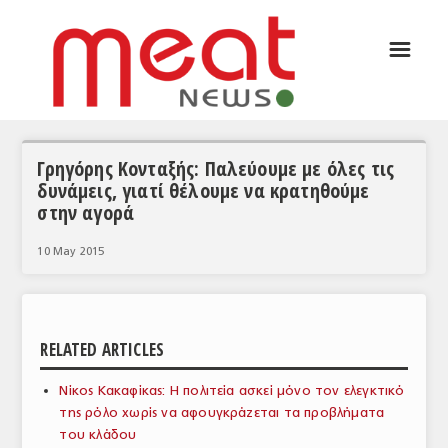
☰
ΑΡΘΡΟΓΡΑΦΙΑ
ΕΛΛΑΔΑ
ΕΙΔΗΣΕΙΣ
Γρηγόρης Κονταξής: Παλεύουμε με όλες τις
δυνάμεις, γιατί θέλουμε να κρατηθούμε
ΣΥΝΕΝΤΕΥΞΕΙΣ
στην αγορά
ΘΕΜΑΤΑ
10 May 2015
ΑΝΑΛΥΣΕΙΣ
ΚΟΣΜΟΣ
RELATED ARTICLES
ΕΙΔΗΣΕΙΣ
Νίκος Κακαφίκας: Η πολιτεία ασκεί μόνο τον ελεγκτικό
ΕΥΡΩΠΑΪΚΕΣ ΑΠΟΦΑΣΕΙΣ
της ρόλο χωρίς να αφουγκράζεται τα προβλήματα
του κλάδου
ΘΕΜΑΤΑ