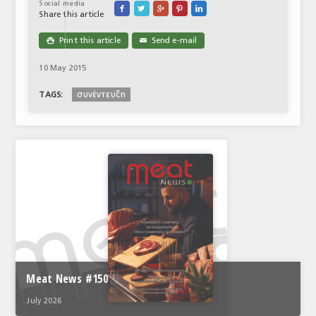
Social media





Share this article
Print this article
Send e-mail

✉
10 May 2015
συνέντευξη
TAGS:
Meat News #150
July 2026