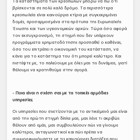
Τα καταστήματα των κρεοπωλών μπορώ να πω ότι
βρίσκονται σε πολύ καλό δρόμο. Τα περισσότερα
κρεοπωλεία είναι καινούργια κτίρια με συγκεκριμένες
δομές, προσαρμοσμένα στα πρότυπα της Ευρωπαϊκής
Ένωσης και των υγειονομικών αρχών. Τώρα όσο αφορά
τον εκσυγχρονισμό, τη στιγμή που δεν υπάρχουν
προγράμματα χρηματοδότησης προσπαθεί ο καθένας,
όσο του επιτρέπει η οικονομική του κατάσταση, να
κάνει για το κατάστημα του ότι μπορεί καλύτερο. Και
πιστέψτε με, το παλεύουμε με όλες μας τις δυνάμεις, γιατί
θέλουμε να κρατηθούμε στην αγορά.
- Ποια είναι η σχέση σας με τις τοπικές αρμόδιες
υπηρεσίες;
Οι υπηρεσίες που σχετίζονται με το αντικείμενό μας είναι
από την πρώτη στιγμή δίπλα μας, μας λένε τι ακριβώς
θέλουν από εμάς, μας συμβουλεύουν πώς να γίνουμε
καλύτεροι, ανταγωνιστικοί και πώς πρέπει να
συμμορφωνόμαστε με τις καινούργιες διατάξεις που