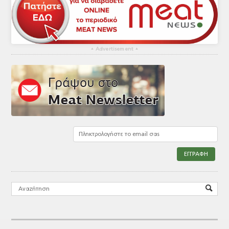
▴
Advertisement
▴