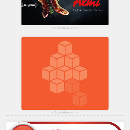
▴
Advertisement
▴
▴
Advertisement
▴