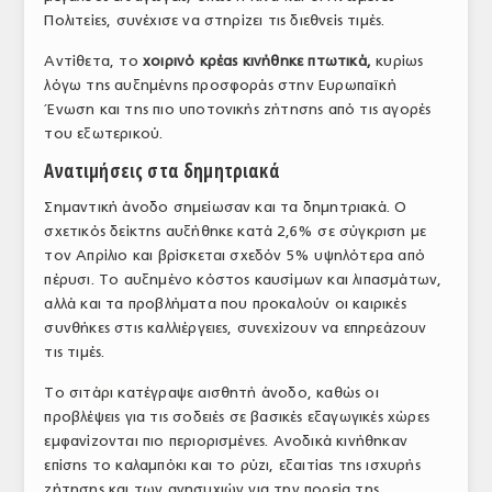
Πολιτείες, συνέχισε να στηρίζει τις διεθνείς τιμές.
ΤΟ ΠΕΡΙΟΔΙΚΟ
Αντίθετα, το
χοιρινό κρέας κινήθηκε πτωτικά,
κυρίως
Profile
λόγω της αυξημένης προσφοράς στην Ευρωπαϊκή
Ένωση και της πιο υποτονικής ζήτησης από τις αγορές
ΑΡΧΕΙΟ ΤΕΥΧΩΝ
του εξωτερικού.
ΣΥΝΕΔΡΙΟ ΚΡΕΑΤΟΣ
Ανατιμήσεις στα δημητριακά
Σημαντική άνοδο σημείωσαν και τα δημητριακά. Ο
σχετικός δείκτης αυξήθηκε κατά 2,6% σε σύγκριση με
τον Απρίλιο και βρίσκεται σχεδόν 5% υψηλότερα από
πέρυσι. Το αυξημένο κόστος καυσίμων και λιπασμάτων,
αλλά και τα προβλήματα που προκαλούν οι καιρικές
συνθήκες στις καλλιέργειες, συνεχίζουν να επηρεάζουν
τις τιμές.
Το σιτάρι κατέγραψε αισθητή άνοδο, καθώς οι
προβλέψεις για τις σοδειές σε βασικές εξαγωγικές χώρες
εμφανίζονται πιο περιορισμένες. Ανοδικά κινήθηκαν
επίσης το καλαμπόκι και το ρύζι, εξαιτίας της ισχυρής
ζήτησης και των ανησυχιών για την πορεία της