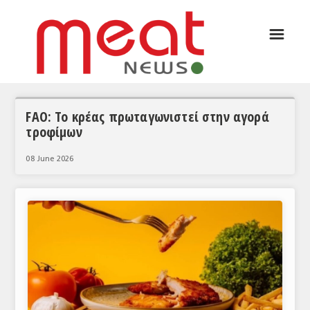
☰
ΑΡΘΡΟΓΡΑΦΙΑ
ΕΛΛΑΔΑ
ΕΙΔΗΣΕΙΣ
FAO: Το κρέας πρωταγωνιστεί στην αγορά
τροφίμων
ΣΥΝΕΝΤΕΥΞΕΙΣ
08 June 2026
ΘΕΜΑΤΑ
ΑΝΑΛΥΣΕΙΣ
ΚΟΣΜΟΣ
ΕΙΔΗΣΕΙΣ
ΕΥΡΩΠΑΪΚΕΣ ΑΠΟΦΑΣΕΙΣ
ΘΕΜΑΤΑ