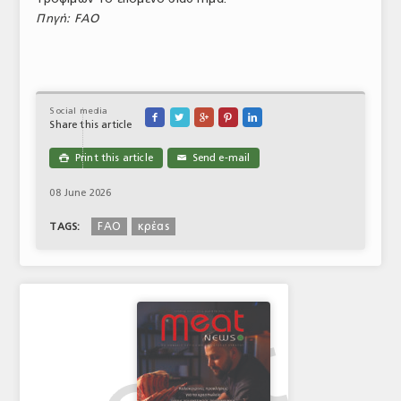
Πηγή: FAO
Social media





Share this article
Print this article
Send e-mail

✉
08 June 2026
FAO
κρέας
TAGS: