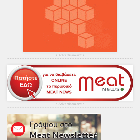
▴
Advertisement
▴
▴
Advertisement
▴