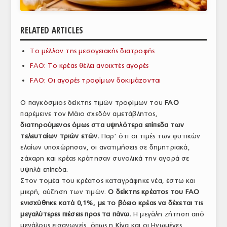
ΑΝΑΛΥΣΕΙΣ
RELATED ARTICLES
ΕΜΠΟΡΙΚΟΣ ΚΑΤΑΛΟΓΟΣ
Το μέλλον της μεσογειακής διατροφής
ΠΑΡΑΓΩΓΗ & ΕΜΠΟΡΙΑ
FAO: Το κρέας θέλει ανοιχτές αγορές
ΣΦΑΓΕΙΑ
FAO: Οι αγορές τροφίμων δοκιμάζονται
ΠΡΩΤΕΣ ΥΛΕΣ
Ο παγκόσμιος δείκτης τιμών τροφίμων του
FAO
παρέμεινε τον Μάιο σχεδόν αμετάβλητος,
ΕΞΟΠΛΙΣΜΟΣ
διατηρούμενος όμως στα υψηλότερα επίπεδα των
τελευταίων τριών ετών.
Παρ' ότι οι τιμές των φυτικών
ΥΠΗΡΕΣΙΕΣ
ελαίων υποχώρησαν, οι ανατιμήσεις σε δημητριακά,
ΕΜΠΟΡΙΚΟΙ ΑΝΤΙΠΡΟΣΩΠΟΙ
ζάχαρη και κρέας κράτησαν συνολικά την αγορά σε
υψηλά επίπεδα.
ΝΟΜΟΘΕΣΙΑ
Στον τομέα του κρέατος καταγράφηκε νέα, έστω και
μικρή, αύξηση των τιμών.
Ο δείκτης κρέατος του FAO
ΕΛΛΗΝΙΚΗ ΝΟΜΟΘΕΣΙΑ
ενισχύθηκε κατά 0,1%, με το βόειο κρέας να δέχεται τις
μεγαλύτερες πιέσεις προς τα πάνω.
Η μεγάλη ζήτηση από
ΕΥΡΩΠΑΪΚΗ ΝΟΜΟΘΕΣΙΑ
μεγάλους εισαγωγείς, όπως η Κίνα και οι Ηνωμένες