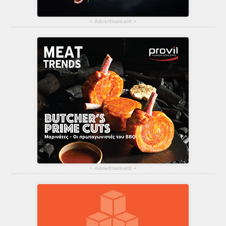
▴
Advertisement
▴
▴
Advertisement
▴