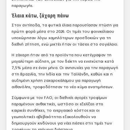
παραγωγής.
Έλαια κάτω, ζάχαρη πάνω
Στον αντίποδα, τα φυτικά έλαια παρουσίασαν πτώση για
πρώτη φορά μέσα στο 2026. Οι τιμές του φοινικέλαιου
υποχώρησαν λόγω χαμηλότερων προσδοκιών για τη
διεθνή ζήτηση, ενώ μικτές ήταν οι τάσεις στο σογιέλαιο.
Η ζάχαρη ήταν από τα προϊόντα που κατέγραψαν τη
μεγαλύτερη αύξηση, με τον δείκτη να ενισχύεται κατά
7,5% μέσα σε έναν μήνα. Οι ανησυχίες για την παραγωγή
στη Βραζιλία, την Ινδία και την Ταϊλάνδη, καθώς και η
αυξημένη χρήση ζαχαροκάλαμου για παραγωγή
αιθανόλης, τροφοδότησαν το νέο κύμα ανατιμήσεων.
Σύμφωνα με τον FAO, οι διεθνείς αγορές τροφίμων
παραμένουν ανθεκτικές, ωστόσο οι εξελίξεις στις
καιρικές συνθήκες, το ενεργειακό κόστος και οι
γεωπολιτικές αβεβαιότητες εξακολουθούν να
δημιουργούν κινδύνους για νέες πιέσεις στις τιμές των
τροφίμων το επόμενο διάστημα.