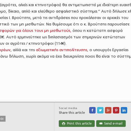
αγρότες, αλιείς και κτηνοτρόφοι) θα αντιμετωπιστεί με ιδιαίτερη ευαισ
όμο, δίκαιο, απλό και ελεύθερο ασφαλιστικό σύστημα.” Αυτό δήλωσε χ
σίας Ι. Βρούτσης, μετά τις αντιδράσεις που προκάλεσαν οι αρχικές του
ιστικό των μη μισθωτών. Να θυμίσουμε ότι ο κ. Βρούτσης παρουσίασε
ισφορών για όλους τους μη μισθωτούς,
όπου η κατώτατη εισφορά
0€. Αυτό ερμηνεύτηκε ως διπλασιασμός των σημερινών κατώτατων
ν οι αγρότες / κτηνοτρόφοι (114€).
ορέων
, αλλά και της
αξιωματικής αντιπολίτευσης,
ο υπουργός Εργασίας
ω δήλωση, χωρίς ακόμα να έχει διευκρινίσει ποιος θα είναι το σύστη
Social media





Share this article
οι
Print this article
Send e-mail

✉