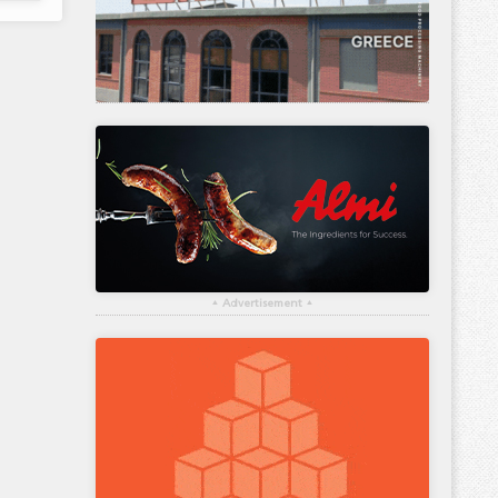
▴
Advertisement
▴