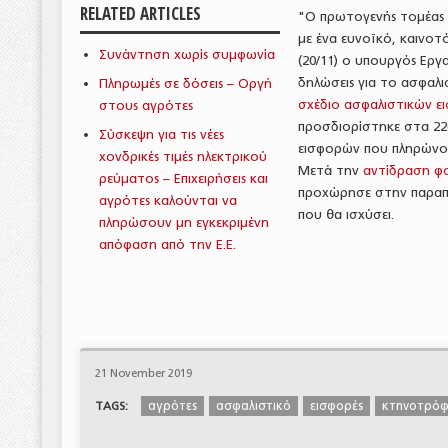
RELATED ARTICLES
"Ο πρωτογενής τομέας (
με ένα ευνοϊκό, καινοτ
Συνάντηση χωρίς συμφωνία
(20/11) ο υπουργός Εργα
δηλώσεις για το ασφαλ
Πληρωμές σε δόσεις – Οργή
σχέδιο ασφαλιστικών ε
στους αγρότες
προσδιορίστηκε στα 22
Σύσκεψη για τις νέες
εισφορών που πληρώνου
χονδρικές τιμές ηλεκτρικού
Μετά την
αντίδραση φ
ρεύματος – Επιχειρήσεις και
προχώρησε στην παραπάν
αγρότες καλούνται να
που θα ισχύσει.
πληρώσουν μη εγκεκριμένη
απόφαση από την Ε.Ε.
21 November 2019
αγρότες
ασφαλιστικό
εισφορές
κτηνοτρόφ
TAGS: