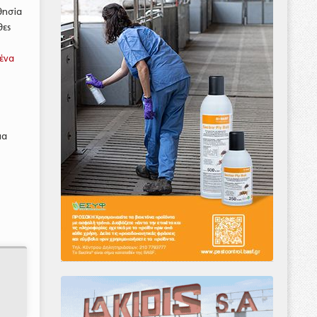
θησία
θες
ένα
μα