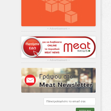
▴
Advertisement
▴
▴
Advertisement
▴