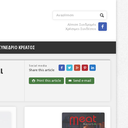
Αίτηση Συνδρομής

Χρήσιμες Συνδέσεις
ΣΥΝΕΔΡΙΟ ΚΡΕΑΤΟΣ
ι
Social media





Share this article
Print this article
Send e-mail

✉