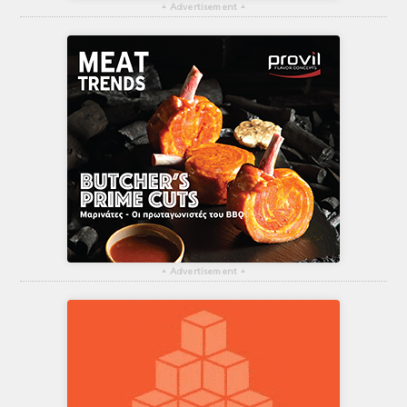
▴
Advertisement
▴
▴
Advertisement
▴