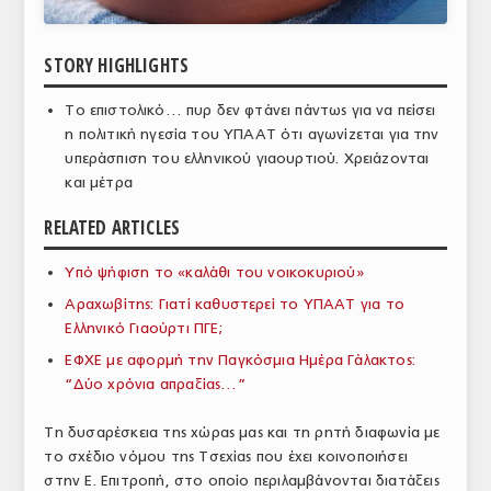
ΑΝΑΛΥΣΕΙΣ
STORY HIGHLIGHTS
ΕΜΠΟΡΙΚΟΣ ΚΑΤΑΛΟΓΟΣ
Το επιστολικό… πυρ δεν φτάνει πάντως για να πείσει
ΠΑΡΑΓΩΓΗ & ΕΜΠΟΡΙΑ
η πολιτική ηγεσία του ΥΠΑΑΤ ότι αγωνίζεται για την
υπεράσπιση του ελληνικού γιαουρτιού. Χρειάζονται
ΣΦΑΓΕΙΑ
και μέτρα
ΠΡΩΤΕΣ ΥΛΕΣ
RELATED ARTICLES
ΕΞΟΠΛΙΣΜΟΣ
Υπό ψήφιση το «καλάθι του νοικοκυριού»
ΥΠΗΡΕΣΙΕΣ
Αραχωβίτης: Γιατί καθυστερεί το ΥΠΑΑΤ για το
Ελληνικό Γιαούρτι ΠΓΕ;
ΕΜΠΟΡΙΚΟΙ ΑΝΤΙΠΡΟΣΩΠΟΙ
ΕΦΧΕ με αφορμή την Παγκόσμια Ημέρα Γάλακτος:
ΝΟΜΟΘΕΣΙΑ
“Δύο χρόνια απραξίας…”
ΕΛΛΗΝΙΚΗ ΝΟΜΟΘΕΣΙΑ
Τη δυσαρέσκεια της χώρας μας και τη ρητή διαφωνία με
το σχέδιο νόμου της Τσεχίας που έχει κοινοποιήσει
ΕΥΡΩΠΑΪΚΗ ΝΟΜΟΘΕΣΙΑ
στην Ε. Επιτροπή, στο οποίο περιλαμβάνονται διατάξεις