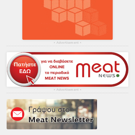
▴
Advertisement
▴
▴
Advertisement
▴