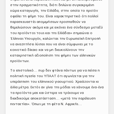
στην πραγματικότητα, διότι δηλώνει συγκεκριμένη
χώρα καταγωγής, την Ελλάδα, στην οποία το προϊόν
οφείλει τη φήμη του. Είναι χαρακτηριστικό ότι πολλοί
παρασκευαστές απομιμήσεων προσπαθούν να
θεμελιώσουν ακόμα και με εικόνες ένα σύνδεσμο μεταξύ
του προϊόντος τους και της Ελλάδας» σημειώνει ο
Έλληνας Υπουργός, καλώντας την Ευρωπαϊκή Επιτροπή
να αναζητήσει λύσεις που να είναι σύμφωνες με το
κοινοτικό δίκαιο και να μη διευκολύνουν την
καταχρηστική αξιοποίηση της φήμης των ελληνικών
προϊόντων.
Το επιστολικό… πυρ δεν φτάνει πάντως για να πείσει η
πολιτική ηγεσία του ΥΠΑΑΤ ότι αγωνίζεται για την
υπεράσπιση του ελληνικού γιαουρτιού. Χρειάζονται κι
άλλα μέτρα. Εκτός αν γίνει της μόδας να χάνουμε ένα-ένα
τα προϊόντα μας και ύστερα να τρέχουμε να
διεκδικούμε αποκατάσταση… «μετά την παρέλευση
πενταετίας». Όπως με τη φέτα Ν. Αφρικής…