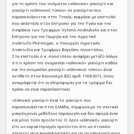
για τη χρήση του ονόματος «ελληνικό» γιαούρτι και
ΤΟ ΠΕΡΙΟΔΙΚΟ
γιαούρτι «ελληνικού τύπου» σε γιαούρτια που
παρασκευάζονται στην Τσεχία, εκφράζει με επιστολές
Profile
που απέστειλε στον Επίτροπο για την Υγεία και την
Ασφάλεια των Τροφίμων Vytenis Andriukatis και στον
ΑΡΧΕΙΟ ΤΕΥΧΩΝ
Επίτροπο για την Γεωργία και την Αγροτική
ΣΥΝΕΔΡΙΟ ΚΡΕΑΤΟΣ
Ανάπτυξη Phil Hogan, ο Υπουργός Αγροτικής
Ανάπτυξης και Τροφίμων Βαγγέλης Αποστόλου.
Στις επιστολές ο κ. Αποστόλου αναφέρει μεταξύ άλλων
ότι η χρήση της ονομασίας «ελληνικό» γιαούρτι καθώς
και της ονομασίας γιαούρτι «ελληνικού τύπου» είναι
αντίθετη στον Κανονισμό (ΕΕ) αριθ. 1169/2011, όπου
αναγράφεται ότι oι πληροφορίες για τα τρόφιμα δεν
πρέπει να είναι παραπλανητικές.
«Ελληνικό γιαούρτι είναι το γιαούρτι που
παρασκευάζεται στην Ελλάδα, σύμφωνα με τις σχετικές
μακρόχρονες μεθόδους παραγωγής και δεν αφορά έναν
και μόνο τύπο προϊόντος. Ο όρος «ελληνικό» γιαούρτι
είτε ως χαρακτηρισμός προϊόντος είτε ως στοιχείο
σήματος είναι παραπλανητικός και μη ανταποκρινόμενος