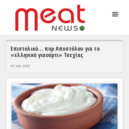
☰
ΑΡΘΡΟΓΡΑΦΙΑ
ΕΛΛΑΔΑ
ΕΙΔΗΣΕΙΣ
Επιστολικό… πυρ Αποστόλου για το
«ελληνικό γιαούρτι» Τσεχίας
ΣΥΝΕΝΤΕΥΞΕΙΣ
07 July 2016
ΘΕΜΑΤΑ
ΑΝΑΛΥΣΕΙΣ
ΚΟΣΜΟΣ
ΕΙΔΗΣΕΙΣ
ΕΥΡΩΠΑΪΚΕΣ ΑΠΟΦΑΣΕΙΣ
ΘΕΜΑΤΑ