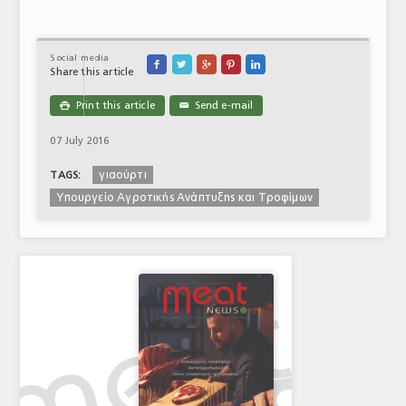
Social media





Share this article
Print this article
Send e-mail

✉
07 July 2016
γιαούρτι
TAGS:
Υπουργείο Αγροτικής Ανάπτυξης και Τροφίμων