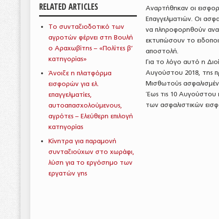
RELATED ARTICLES
Αναρτήθηκαν οι εισφορ
Επαγγελματιών. Οι ασφα
Το συνταξιοδοτικό των
να πληροφορηθούν αναλ
αγροτών φέρνει στη Βουλή
εκτυπώσουν το ειδοποι
ο Αραχωβίτης – «Πολίτες β’
αποστολή.
κατηγορίας»
Για το λόγο αυτό η Δι
Αυγούστου 2018, της π
Άνοιξε η πλατφόρμα
Μισθωτούς ασφαλισμέν
εισφορών για ελ.
Έως τις 10 Αυγούστου π
επαγγελματίες,
των ασφαλιστικών εισ
αυτοαπασχολούμενους,
αγρότες – Ελεύθερη επιλογή
κατηγορίας
Κίνητρα για παραμονή
συνταξιούχων στο χωράφι,
λύση για το εργόσημο των
εργατών γης