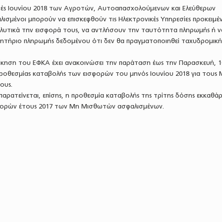
ές Ιουνίου 2018 των Αγροτών, Αυτοαπασχολούμενων και Ελεύθερων
λισμένοι μπορούν να επισκεφθούν τις Ηλεκτρονικές Υπηρεσίες προκειμέ
υτικά την εισφορά τους, να αντλήσουν την ταυτότητα πληρωμής ή ν
ητήριο πληρωμής δεδομένου ότι δεν θα πραγματοποιηθεί ταχυδρομικ
οίκηση του ΕΦΚΑ έχει ανακοινώσει την παράταση έως την Παρασκευή, 1
ροθεσμίας καταβολής των εισφορών του μηνός Ιουνίου 2018 για τους
ους.
αρατείνεται, επίσης, η προθεσμία καταβολής της τρίτης δόσης εκκαθάρ
φορών έτους 2017 των Μη Μισθωτών ασφαλισμένων.