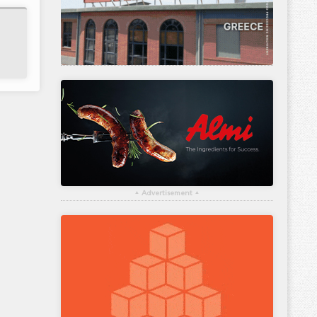
▴
Advertisement
▴