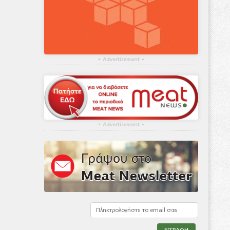
▴
Advertisement
▴
▴
Advertisement
▴