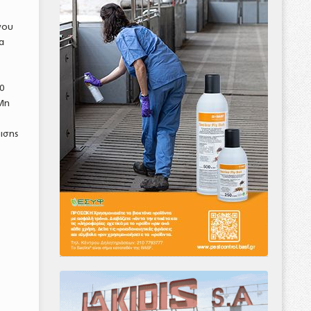
νου
α
ή
0
 Μη
ισης