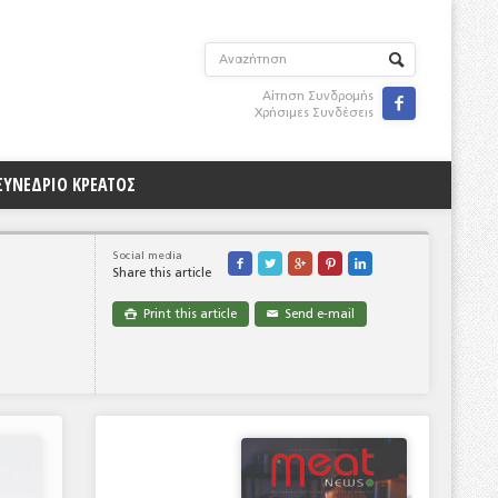
Αίτηση Συνδρομής

Χρήσιμες Συνδέσεις
ΣΥΝΕΔΡΙΟ ΚΡΕΑΤΟΣ
Social media





Share this article
Print this article
Send e-mail

✉