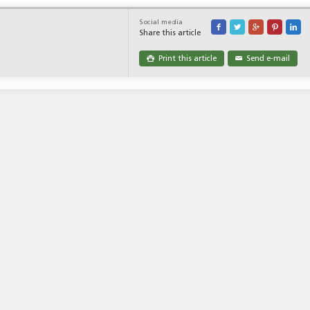
Social media





Share this article
Print this article
Send e-mail

✉