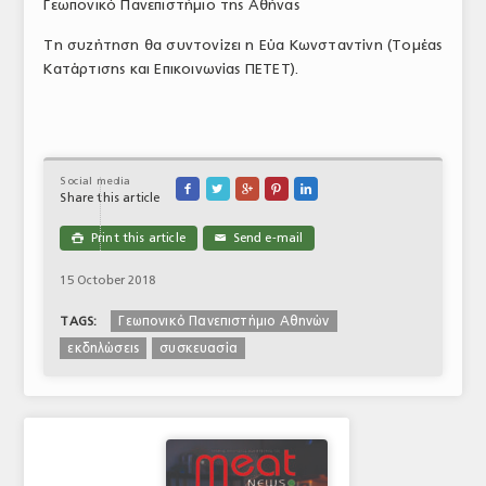
Γεωπονικό Πανεπιστήμιο της Αθήνας
Τη συζήτηση θα συντονίζει η Εύα Κωνσταντίνη (Τομέας
Κατάρτισης και Επικοινωνίας ΠΕΤΕΤ).
Social media





Share this article
Print this article
Send e-mail

✉
15 October 2018
Γεωπονικό Πανεπιστήμιο Αθηνών
TAGS:
εκδηλώσεις
συσκευασία