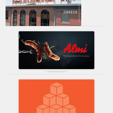
▴
Advertisement
▴