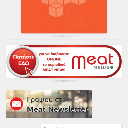
▴
Advertisement
▴
▴
Advertisement
▴