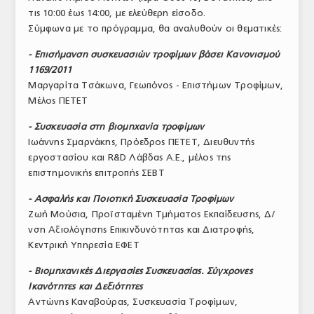
τις 10:00 έως 14:00, με ελεύθερη είσοδο.
ΤΟ ΠΕΡΙΟΔΙΚΟ
Σύμφωνα με το πρόγραμμα, θα αναλυθούν οι θεματικές:
Profile
- Επισήμανση συσκευασιών τροφίμων βάσει Κανονισμού
1169/2011
ΑΡΧΕΙΟ ΤΕΥΧΩΝ
Μαργαρίτα Τσάκωνα, Γεωπόνος - Επιστήμων Τροφίμων,
ΣΥΝΕΔΡΙΟ ΚΡΕΑΤΟΣ
Μέλος ΠΕΤΕΤ
- Συσκευασία στη βιομηχανία τροφίμων
Ιωάννης Σμαρνάκης, Πρόεδρος ΠΕΤΕΤ, Διευθυντής
εργοστασίου και R&D Λάβδας Α.Ε., μέλος της
επιστημονικής επιτροπής ΣΕΒΤ
- Ασφαλής και Ποιοτική Συσκευασία Τροφίμων
Ζωή Μούσια, Προϊσταμένη Τμήματος Εκπαίδευσης, Δ/
νση Αξιολόγησης Επικινδυνότητας και Διατροφής,
Κεντρική Υπηρεσία ΕΦΕΤ
- Βιομηχανικές Διεργασίες Συσκευασίας. Σύγχρονες
Ικανότητες και Δεξιότητες
Αντώνης Καναβούρας, Συσκευασία Τροφίμων,