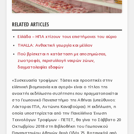
ΑΝΑΛΥΣΕΙΣ
ΕΜΠΟΡΙΚΟΣ ΚΑΤΑΛΟΓΟΣ
RELATED ARTICLES
ΠΑΡΑΓΩΓΗ & ΕΜΠΟΡΙΑ
Ελλάδα – ΗΠΑ χτίζουν τους επιστήμονες του αύριο
ΣΦΑΓΕΙΑ
THALLA: Ανθεκτική γεωργία και μέλλον
Πού βρίσκεται η κατάσταση με αποζημιώσεις,
ΠΡΩΤΕΣ ΥΛΕΣ
ζωοτροφές, περισυλλογή νεκρών ζώων,
δειγματολειψίες εδαφών
ΕΞΟΠΛΙΣΜΟΣ
«Συσκευασία τροφίμων: Τάσεις και προοπτικές στην
ΥΠΗΡΕΣΙΕΣ
ελληνική βιομηχανία και αγορά» είναι ο τίτλος της
ΕΜΠΟΡΙΚΟΙ ΑΝΤΙΠΡΟΣΩΠΟΙ
ανοιχτής εκδήλωσης-συζήτησης που πραγματοποιείται
στο Γεωπονικό Πανεπιστήμιο της Αθήνας (υπεύθυνος:
ΝΟΜΟΘΕΣΙΑ
Λέκτορας ΓΠΑ, Αντώνης Καναβούρας). Η εκδήλωση, η
οποία υποστηρίζεται από την Πανελλήνια Ένωση
ΕΛΛΗΝΙΚΗ ΝΟΜΟΘΕΣΙΑ
Τεχνολόγων Τροφίμων - ΠΕΤΕΤ, θα γίνει το Σάββατο 20
Οκτωβρίου 2018 στη Βιβλιοθήκη του Γεωπονικού
ΕΥΡΩΠΑΪΚΗ ΝΟΜΟΘΕΣΙΑ
Πανεπιστημίου Αθηνών (Ιερά Οδός 75, Βοτανικός) από