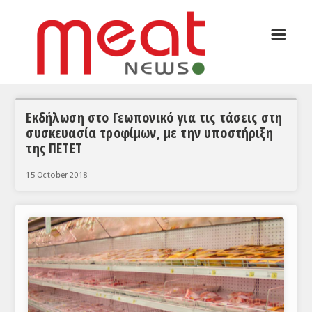
☰
ΑΡΘΡΟΓΡΑΦΙΑ
ΕΛΛΑΔΑ
ΕΙΔΗΣΕΙΣ
Εκδήλωση στο Γεωπονικό για τις τάσεις στη
συσκευασία τροφίμων, με την υποστήριξη
ΣΥΝΕΝΤΕΥΞΕΙΣ
της ΠΕΤΕΤ
ΘΕΜΑΤΑ
15 October 2018
ΑΝΑΛΥΣΕΙΣ
ΚΟΣΜΟΣ
ΕΙΔΗΣΕΙΣ
ΕΥΡΩΠΑΪΚΕΣ ΑΠΟΦΑΣΕΙΣ
ΘΕΜΑΤΑ