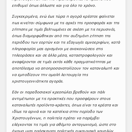
επιθυμεί όπως άλλωστε και για όλο το χρόνο.
Συγκεκριμένα, ενώ έως τώρα η αγορά κρέατος φαίνεται
πως κινείται σύμφωνα με τις αρχές της προσφοράς και της
ζήτησης με τιμές βελτιωμένες σε σχέση με τις περυσινές,
όπως διαμορφώθηκαν από την αυξημένη ζήτηση της
περιόδου των εορτών και τις εξαγωγές αμνοεριφίων, κατά
πληροφορίες μας ορισμένοι με ανακοινώσεις στις
τηλεοράσεις και σε άλλα μέσα, καταστροφολογούν και
αναφέρονται σε τιμές εκτός κάθε πραγματικότητας με
αποτέλεσμα να αποπροσανατολίζουν τον καταναλωτή και
να εμποδίζουν την ομαλή λειτουργία της
χριστουγεννιάτικης αγοράς.
Εάν οι παραδοσιακοί κρεοπώλες βρεθούν και πάλι
αντιμέτωποι με τις πρακτικές που προσφέρουν στους
καταναλωτές προϊόντα-κράχτες, όπως είναι τα κρέατα και
ιδίως τα αρνιά και τα κατσίκια στην περίοδο των
Χριστουγέννων, η πολιτεία πρέπει να παρέμβει
ελέγχοντας τις τιμές για αθέμιτο ανταγωνισμό, ώστε στο
όνομα μιας πρόσκαιρης πολιτικής ευκαιριακά χαμηλών