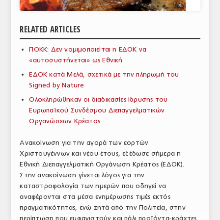
ΑΝΑΛΥΣΕΙΣ
RELATED ARTICLES
ΕΜΠΟΡΙΚΟΣ ΚΑΤΑΛΟΓΟΣ
ΠΟΚΚ: Δεν νομιμοποιείται η ΕΔΟΚ να
ΠΑΡΑΓΩΓΗ & ΕΜΠΟΡΙΑ
«αυτοσυστήνεται» ως Εθνική
ΣΦΑΓΕΙΑ
ΕΔΟΚ κατά Μελά, σχετικά με την πληρωμή του
Signed by Nature
ΠΡΩΤΕΣ ΥΛΕΣ
Ολοκληρώθηκαν οι διαδικασίες ίδρυσης του
Ευρωπαϊκού Συνδέσμου Διεπαγγελματικών
ΕΞΟΠΛΙΣΜΟΣ
Οργανώσεων Κρέατος
ΥΠΗΡΕΣΙΕΣ
Ανακοίνωση για την αγορά των εορτών
ΕΜΠΟΡΙΚΟΙ ΑΝΤΙΠΡΟΣΩΠΟΙ
Χριστουγέννων και νέου έτους, εξέδωσε σήμερα η
Εθνική Διεπαγγελματική Οργάνωση Κρέατος (ΕΔΟΚ).
ΝΟΜΟΘΕΣΙΑ
Στην ανακοίνωση γίνεται λόγος για την
καταστροφολογία των ημερών που οδηγεί να
ΕΛΛΗΝΙΚΗ ΝΟΜΟΘΕΣΙΑ
αναφέρονται στα μέσα ενημέρωσης τιμές εκτός
πραγματικότητας, ενώ ζητά από την Πολιτεία, στην
ΕΥΡΩΠΑΪΚΗ ΝΟΜΟΘΕΣΙΑ
περίπτωση που εμφανιστούν και πάλι προϊόντα-κράχτες,