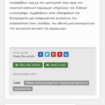
καταλάβουν πως με την προτίμησή τους προς την
ποιοτική ελληνική παραγωγή στηρίζουν τον Έλληνα
κτηνοτρόφο, συμβάλλουν στην εξασφάλιση της
διατροφικής μας επάρκειας και ενισχύουν την
απασχόληση στην ύπαιθρο, την εθνική μας οικονομία και
την κοινωνική συνοχή της χώρας μας».
Social media





Share this article
Print this article
Send e-mail

✉
20 December 2017
Εθνική Διεπαγγελματική Οργάνωση Κρέατος
TAGS:
κρεοπωλεία