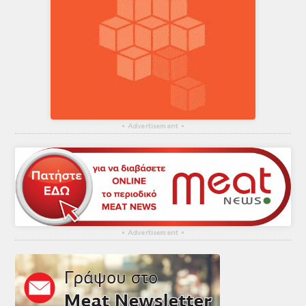
▴
Advertisement
▴
▴
Advertisement
▴