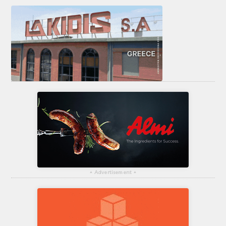
▴
Advertisement
▴