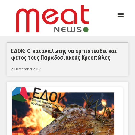
☰
ΑΡΘΡΟΓΡΑΦΙΑ
ΕΛΛΑΔΑ
ΕΙΔΗΣΕΙΣ
ΕΔΟΚ: Ο καταναλωτής να εμπιστευθεί και
φέτος τους Παραδοσιακούς Κρεοπώλες
ΣΥΝΕΝΤΕΥΞΕΙΣ
20 December 2017
ΘΕΜΑΤΑ
ΑΝΑΛΥΣΕΙΣ
ΚΟΣΜΟΣ
ΕΙΔΗΣΕΙΣ
ΕΥΡΩΠΑΪΚΕΣ ΑΠΟΦΑΣΕΙΣ
ΘΕΜΑΤΑ