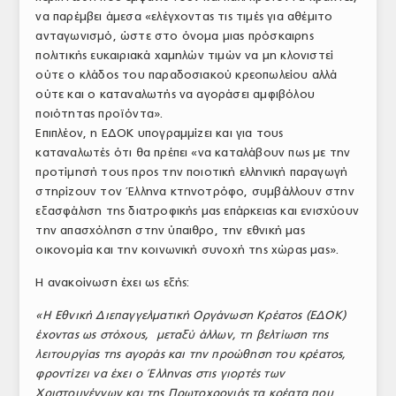
να παρέμβει άμεσα «ελέγχοντας τις τιμές για αθέμιτο
ΤΟ ΠΕΡΙΟΔΙΚΟ
ανταγωνισμό, ώστε στο όνομα μιας πρόσκαιρης
Profile
πολιτικής ευκαιριακά χαμηλών τιμών να μη κλονιστεί
ούτε ο κλάδος του παραδοσιακού κρεοπωλείου αλλά
ΑΡΧΕΙΟ ΤΕΥΧΩΝ
ούτε και ο καταναλωτής να αγοράσει αμφιβόλου
ποιότητας προϊόντα».
ΣΥΝΕΔΡΙΟ ΚΡΕΑΤΟΣ
Επιπλέον, η ΕΔΟΚ υπογραμμίζει και για τους
καταναλωτές ότι θα πρέπει «να καταλάβουν πως με την
προτίμησή τους προς την ποιοτική ελληνική παραγωγή
στηρίζουν τον Έλληνα κτηνοτρόφο, συμβάλλουν στην
εξασφάλιση της διατροφικής μας επάρκειας και ενισχύουν
την απασχόληση στην ύπαιθρο, την εθνική μας
οικονομία και την κοινωνική συνοχή της χώρας μας».
Η ανακοίνωση έχει ως εξής:
«Η Εθνική Διεπαγγελματική Οργάνωση Κρέατος (ΕΔΟΚ)
έχοντας ως στόχους, μεταξύ άλλων, τη βελτίωση της
λειτουργίας της αγοράς και την προώθηση του κρέατος,
φροντίζει να έχει ο Έλληνας στις γιορτές των
Χριστουγέννων και της Πρωτοχρονιάς τα κρέατα που