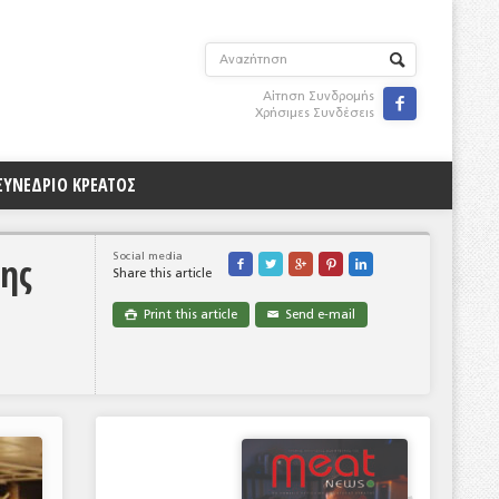
Αίτηση Συνδρομής

Χρήσιμες Συνδέσεις
ΣΥΝΕΔΡΙΟ ΚΡΕΑΤΟΣ
της
Social media





Share this article
Print this article
Send e-mail

✉