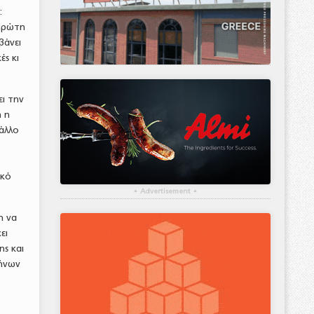
:
πρώτη
βάνει
ές κι
ει την
ή η
άλλο
ικό
▴
Advertisement
▴
η να
ει
ης και
λήνων