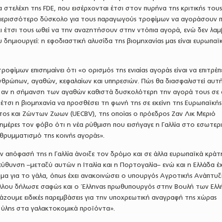
 στελέχη της FDE, που εισέρχονται έτσι στον πυρήνα της κριτικής τους
 περισσότερο δύσκολο για τους παραγωγούς τροφίμων να αγοράσουν 
ι έτσι τους ωθεί να την αναζητήσουν στην ντόπια αγορά, ενώ δεν λαμ
 δημιουργεί: η εφοδιαστική αλυσίδα της βιομηχανίας μας είναι ευρωπαϊκ
τροφίμων επισημαίνει ότι «ο ορισμός της ενιαίας αγοράς είναι να επιτρέπ
νθρώπων, αγαθών, κεφαλαίων και υπηρεσιών. Πώς θα διασφαλιστεί αυτ
 αν η σήμανση των αγαθών καθιστά δυσκολότερη την αγορά τους σε 
 έτσι η βιομηχανία να προσθέσει τη φωνή της σε εκείνη της Ευρωπαϊκής
ος και Ζώντων Ζωων (UECBV), της οποίας ο πρόεδρος Ζαν Λικ Μεριό
ς ημέρες τον φόβο ότι η νέα ρύθμιση που εισήγαγε η Γαλλία στο εσωτερ
θρυμματισμό της κοινής αγοράς».
ην απόφασή της η Γαλλία άνοιξε τον δρόμο και σε άλλα ευρωπαϊκά κράτ
εύθυνση –μεταξύ αυτών η Ιταλία και η Πορτογαλία– ενώ και η Ελλάδα έχ
μα για το γάλα, όπως έχει ανακοινώσει ο υπουργός Αγροτικής Ανάπτυξ
λλου δήλωσε σαφώς και ο Έλληνας πρωθυπουργός στην Βουλή των Ελ
άζουμε ειδικές παρεμβάσεις για την υποχρεωτική αναγραφή της χώρας
 ύλης στα γαλακτοκομικά προϊόντα».