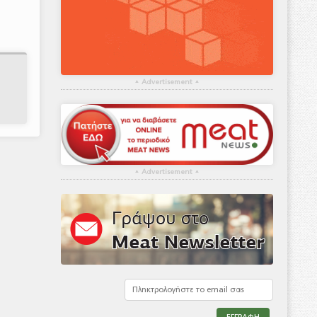
▴
Advertisement
▴
▴
Advertisement
▴