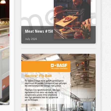
Meat News #150
July 2026