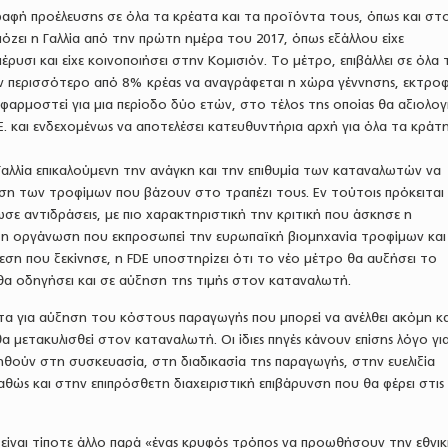
αφή προέλευσης σε όλα τα κρέατα και τα προϊόντα τους, όπως και στ
μόζει η Γαλλία από την πρώτη ημέρα του 2017, όπως εξάλλου είχε
ρυσι και είχε κοινοποιήσει στην Κομισιόν. Το μέτρο, επιβάλλει σε όλα 
ν περισσότερο από 8% κρέας να αναγράφεται η χώρα γέννησης, εκτροφ
αρμοστεί για μια περίοδο δύο ετών, στο τέλος της οποίας θα αξιολογ
.Ε. και ενδεχομένως να αποτελέσει κατευθυντήρια αρχή για όλα τα κράτ
αλλία επικαλούμενη την ανάγκη και την επιθυμία των καταναλωτών να
ση των τροφίμων που βάζουν στο τραπέζι τους. Εν τούτοις πρόκειται 
σε αντιδράσεις, με πιο χαρακτηριστική την κριτική που άσκησε η
, η οργάνωση που εκπροσωπεί την ευρωπαϊκή βιομηχανία τροφίμων και
ση που ξεκίνησε, η FDE υποστηρίζει ότι το νέο μέτρο θα αυξήσει το
θα οδηγήσει και σε αύξηση της τιμής στον καταναλωτή.
τα για αύξηση του κόστους παραγωγής που μπορεί να ανέλθει ακόμη κ
α μετακυλισθεί στον καταναλωτή. Οι ίδιες πηγές κάνουν επίσης λόγο για
ηθούν στη συσκευασία, στη διαδικασία της παραγωγής, στην ευελιξία
αθώς και στην επιπρόσθετη διαχειριστική επιβάρυνση που θα φέρει στις
είναι τίποτε άλλο παρά «ένας κρυφός τρόπος να προωθήσουν την εθνι