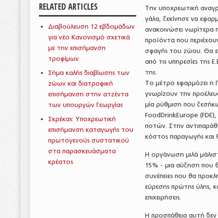
RELATED ARTICLES
Την υποχρεωτική αναγρ
γάλα, ξεκίνησε να εφαρ
Διαβούλευση 12 εβδομάδων
ανακοινώσει νωρίτερα πέ
για νέο Κανονισμό σχετικά
προϊόντα που περιέχου
με την επισήμανση
σφαγής του ζώου. Θα εφ
τροφίμων
από τις υπηρεσίες της Ε
της.
Σήμα καλής διαβίωσης των
Το μέτρο εφαρμόζει η Γ
ζώων και διατροφική
γνωρίζουν την προέλευ
επισήμανση στην ατζέντα
μία ρύθμιση που ξεσήκω
των υπουργών Γεωργίας
FoodDrinkEurope (FDE)
Σκρέκας: Υποχρεωτική
ποτών. Στην αντιπαράθε
επισήμανση καταγωγής του
κόστος παραγωγής και 
πρωτογενούς συστατικού
στα παρασκευάσματα
Η οργάνωση μιλά μάλισ
κρέατος
15% - μια αύξηση που θ
συνέπειες που θα προκλ
εύρεσης πρώτης ύλης, κ
επιχειρήσεις.
Η προσπάθεια αυτή δεν 