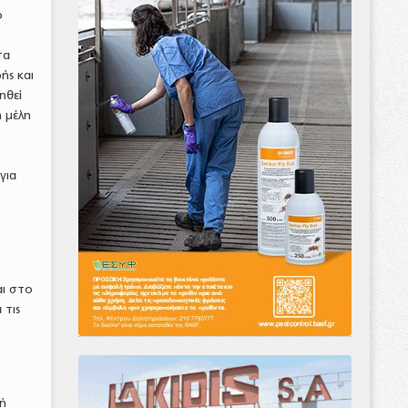
ο
τα
ής και
ηθεί
η μέλη
για
αι στο
 τις
κή