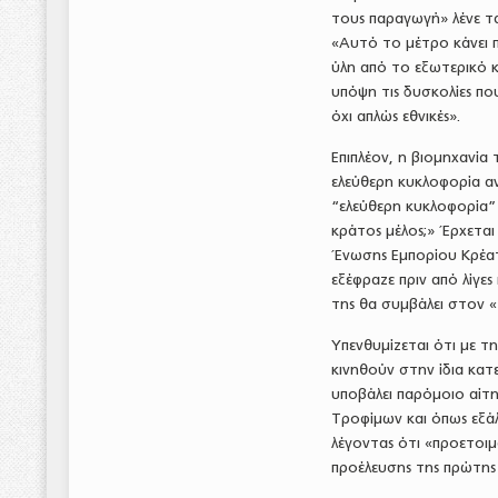
τους παραγωγή» λένε τα
«Αυτό το μέτρο κάνει
ύλη από το εξωτερικό κ
υπόψη τις δυσκολίες που
όχι απλώς εθνικές».
Επιπλέον, η βιομηχανία 
ελεύθερη κυκλοφορία α
“ελεύθερη κυκλοφορία”
κράτος μέλος;» Έρχεται
Ένωσης Εμπορίου Κρέατ
εξέφραζε πριν από λίγε
της θα συμβάλει στον «
Υπενθυμίζεται ότι με τ
κινηθούν στην ίδια κατ
υποβάλει παρόμοιο αίτη
Τροφίμων και όπως εξά
λέγοντας ότι «προετοιμ
προέλευσης της πρώτης