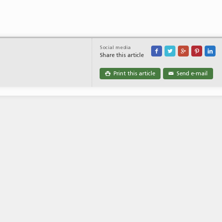
Social media





Share this article
Print this article
Send e-mail

✉