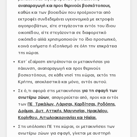
αναπαραγωγή και προς θερινούς βοσκότοπους,
ΤΟ ΠΕΡΙΟΔΙΚΟ
καθώς και των βοοειδών που προέρχονται από
Profile
εκτροφές συνδεδεμένες υγειονομικά με εκτροφές
αιγοπροβάτων, είτε στεγάζονται εντός του ίδιου
ΑΡΧΕΙΟ ΤΕΥΧΩΝ
οικοπέδου, είτε στεγάζονται σε διαφορετικό
οικόπεδο αλλά χρησιμοποιούν το ίδιο προσωπικό,
ΣΥΝΕΔΡΙΟ ΚΡΕΑΤΟΣ
κοινά οχήματα ή εξοπλισμό σε όλη την επικράτεια
της χώρας.
Κατ΄ εξαίρεση επιτρέπονται οι μετακινήσεις για
πάχυνση, αναπαραγωγή και προς θερινούς
βοσκοτόπους, σε κάθε νησί της χώρας, εκτός της
Κρήτης, αποκλειστικά και μόνο, εντός αυτού.
Σε ό,τι αφορά στις μετακινήσεις
για τη σφαγή των
ανωτέρω ζώων
, απαγορεύεται από, προς και εντός
των
ΠΕ Τρικάλων, Λάρισας, Καρδίτσας, Ροδόπης,
Δράμας, Δυτ. Αττικής, Μαγνησίας, Ηρακλείου,
Κορίνθου, Αιτωλοακαρνανίας και Ηλείας.
Στις υπόλοιπες ΠΕ της χώρας, οι μετακινήσεις των
ανωτέρω ζώων για σφαγή, γίνεται με αυστηρή