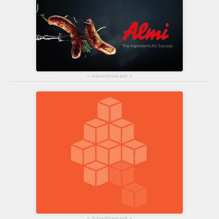
▴
Advertisement
▴
▴
Advertisement
▴