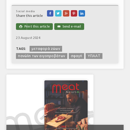
Social media





Share this article
Print this article
Send e-mail

✉
23 August 2024
μεταφορά ζώων
TAGS:
πανώλη των αιγοπροβάτων
σφαγή
ΥΠΑΑΤ