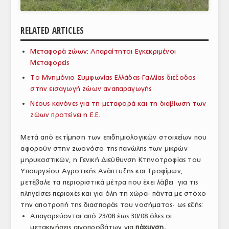
ΑΝΑΛΥΣΕΙΣ
RELATED ARTICLES
ΕΜΠΟΡΙΚΟΣ ΚΑΤΑΛΟΓΟΣ
Μεταφορά ζώων: Απαραίτητοι Εγκεκριμένοι
ΠΑΡΑΓΩΓΗ & ΕΜΠΟΡΙΑ
Μεταφορείς
ΣΦΑΓΕΙΑ
To Μνημόνιο Συμφωνίας Ελλάδας-Γαλλίας διέξοδος
στην εισαγωγή ζώων αναπαραγωγής
ΠΡΩΤΕΣ ΥΛΕΣ
Νέους κανόνες για τη μεταφορά και τη διαβίωση των
ζώων προτείνει η Ε.Ε.
ΕΞΟΠΛΙΣΜΟΣ
Μετά από εκτίμηση των επιδημιολογικών στοιχείων που
ΥΠΗΡΕΣΙΕΣ
αφορούν στην ζωονόσο της πανώλης των μικρών
ΕΜΠΟΡΙΚΟΙ ΑΝΤΙΠΡΟΣΩΠΟΙ
μηρυκαστικών, η Γενική Διεύθυνση Κτηνοτροφίας του
Υπουργείου Αγροτικής Ανάπτυξης και Τροφίμων,
ΝΟΜΟΘΕΣΙΑ
μετέβαλε τα περιοριστικά μέτρα που έχει λάβει για τις
πληγείσες περιοχές και για όλη τη χώρα- πάντα με στόχο
ΕΛΛΗΝΙΚΗ ΝΟΜΟΘΕΣΙΑ
την αποτροπή της διασποράς του νοσήματος- ως εξής:
Απαγορεύονται από 23/08 έως 30/08 όλες οι
ΕΥΡΩΠΑΪΚΗ ΝΟΜΟΘΕΣΙΑ
μετακινήσεις αιγοπροβάτων για
πάχυνση,