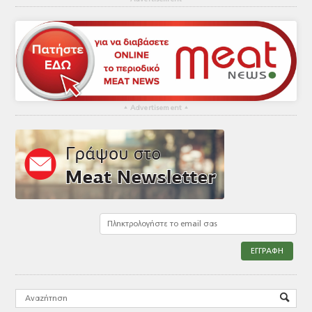
▴
Advertisement
▴