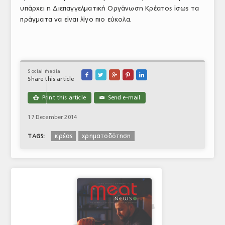
υπάρχει η Διεπαγγελματική Οργάνωση Κρέατος ίσως τα
πράγματα να είναι λίγο πιο εύκολα.
Social media





Share this article
Print this article
Send e-mail

✉
17 December 2014
κρέας
χρηματοδότηση
TAGS: