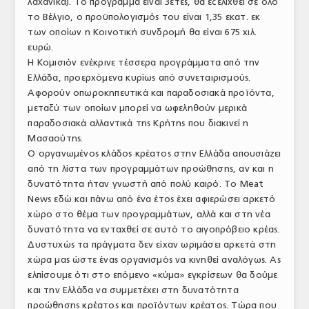
λαχανικά). Το πρόγραμμα είναι 3ετές, θα εξελιχθεί σε όλο
το Βέλγιο, ο προϋπολογισμός του είναι 1,35 εκατ. εκ
των οποίων η Κοινοτική συνδρομή θα είναι 675 χιλ.
ευρώ.
Η Κομισιόν ενέκρινε τέσσερα προγράμματα από την
Ελλάδα, προερχόμενα κυρίως από συνεταιρισμούς.
Αφορούν οπωροκηπευτικά και παραδοσιακά προϊόντα,
μεταξύ των οποίων μπορεί να ωφεληθούν μερικά
παραδοσιακά αλλαντικά της Κρήτης που διακινεί η
Μασαούτης.
Ο οργανωμένος κλάδος κρέατος στην Ελλάδα απουσιάζει
από τη λίστα των προγραμμάτων προώθησης, αν και η
δυνατότητα ήταν γνωστή από πολύ καιρό. Το Meat
News εδώ και πάνω από ένα έτος έχει αφιερώσει αρκετό
χώρο στο θέμα των προγραμμάτων, αλλά και στη νέα
δυνατότητα να ενταχθεί σε αυτό το αιγοπρόβειο κρέας.
Δυστυχώς τα πράγματα δεν είχαν ωριμάσει αρκετά στη
χώρα μας ώστε ένας οργανισμός να κινηθεί αναλόγως. Ας
ελπίσουμε ότι στο επόμενο «κύμα» εγκρίσεων θα δούμε
και την Ελλάδα να συμμετέχει στη δυνατότητα
προώθησης κρέατος και προϊόντων κρέατος. Τώρα που