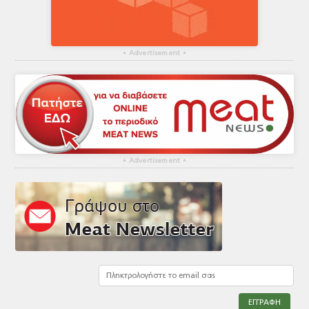
▴
Advertisement
▴
▴
Advertisement
▴