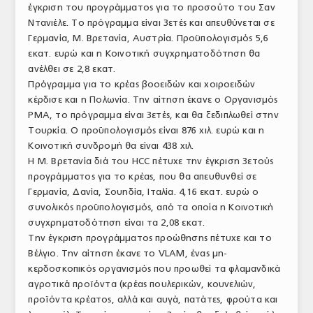
έγκριση του προγράμματος για το προσούτο του Σαν
Ντανιέλε. Το πρόγραμμα είναι 3ετές και απευθύνεται σε
Γερμανία, Μ. Βρετανία, Αυστρία. Προϋπολογισμός 5,6
εκατ. ευρώ και η Κοινοτική συγχρηματοδότηση θα
ανέλθει σε 2,8 εκατ.
Πρόγραμμα για το κρέας βοοειδών και χοιροειδών
κέρδισε και η Πολωνία. Την αίτηση έκανε ο Οργανισμός
PMA, το πρόγραμμα είναι 3ετές, και θα ξεδιπλωθεί στην
Τουρκία. Ο προϋπολογισμός είναι 876 χιλ. ευρώ και η
Κοινοτική συνδρομή θα είναι 438 χιλ.
Η Μ. Βρετανία διά του HCC πέτυχε την έγκριση 3ετούς
προγράμματος για το κρέας, που θα απευθυνθεί σε
Γερμανία, Δανία, Σουηδία, Ιταλία. 4,16 εκατ. ευρώ ο
συνολικός προϋπολογισμός, από τα οποία η Κοινοτική
συγχρηματοδότηση είναι τα 2,08 εκατ.
Την έγκριση προγράμματος προώθησης πέτυχε και το
Βέλγιο. Την αίτηση έκανε το VLAM, ένας μη-
κερδοσκοπικός οργανισμός που προωθεί τα φλαμανδικά
αγροτικά προϊόντα (κρέας πουλερικών, κουνελιών,
προϊόντα κρέατος, αλλά και αυγά, πατάτες, φρούτα και