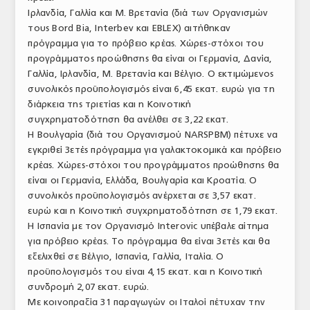
Ιρλανδία, Γαλλία και Μ. Βρετανία (διά των Οργανισμών
ΤΟ ΠΕΡΙΟΔΙΚΟ
τους Bord Bia, Interbev και EBLEX) αιτήθηκαν
Profile
πρόγραμμα για το πρόβειο κρέας. Χώρες-στόχοι του
προγράμματος προώθησης θα είναι οι Γερμανία, Δανία,
ΑΡΧΕΙΟ ΤΕΥΧΩΝ
Γαλλία, Ιρλανδία, Μ. Βρετανία και Βέλγιο. Ο εκτιμώμενος
συνολικός προϋπολογισμός είναι 6,45 εκατ. ευρώ για τη
ΣΥΝΕΔΡΙΟ ΚΡΕΑΤΟΣ
διάρκεια της τριετίας και η Κοινοτική
συγχρηματοδότηση θα ανέλθει σε 3,22 εκατ.
Η Βουλγαρία (διά του Οργανισμού NARSPBM) πέτυχε να
εγκριθεί 3ετές πρόγραμμα για γαλακτοκομικά και πρόβειο
κρέας. Χώρες-στόχοι του προγράμματος προώθησης θα
είναι οι Γερμανία, Ελλάδα, Βουλγαρία και Κροατία. Ο
συνολικός προϋπολογισμός ανέρχεται σε 3,57 εκατ.
ευρώ και η Κοινοτική συγχρηματοδότηση σε 1,79 εκατ.
Η Ισπανία με τον Οργανισμό Interovic υπέβαλε αίτημα
για πρόβειο κρέας. Το πρόγραμμα θα είναι 3ετές και θα
εξελιχθεί σε Βέλγιο, Ισπανία, Γαλλία, Ιταλία. Ο
προϋπολογισμός του είναι 4,15 εκατ. και η Κοινοτική
συνδρομή 2,07 εκατ. ευρώ.
Με κοινοπραξία 31 παραγωγών οι Ιταλοί πέτυχαν την