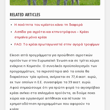
ΑΝΑΛΥΣΕΙΣ
RELATED ARTICLES
ΕΜΠΟΡΙΚΟΣ ΚΑΤΑΛΟΓΟΣ
Η ποιότητα του κρέατος κάνει τη διαφορά
ΠΑΡΑΓΩΓΗ & ΕΜΠΟΡΙΑ
Ασπίδα για αγρότες και κτηνοτρόφους – Κρέας
ΣΦΑΓΕΙΑ
σημαίνει μόνο κρέας
FAO: Το κρέας πρωταγωνιστεί στην αγορά τροφίμων
ΠΡΩΤΕΣ ΥΛΕΣ
Είκοσι επτά προγράμματα για προώθηση αγροτικών
ΕΞΟΠΛΙΣΜΟΣ
προϊόντων στην Ευρωπαϊκή Ένωση και σε τρίτες χώρες
ενέκρινε η Κομισιόν. Ο συνολικός προϋπολογισμός των
ΥΠΗΡΕΣΙΕΣ
προγραμμάτων, τα περισσότερα από τα οποία θα
ΕΜΠΟΡΙΚΟΙ ΑΝΤΙΠΡΟΣΩΠΟΙ
διαρκέσουν τρία χρόνια, ανέρχεται σε 77,4 εκατ. ευρώ,
εκ των οποίων η Ε.Ε. συνεισφέρει τα 39 εκατ. ευρώ.
ΝΟΜΟΘΕΣΙΑ
Αφού σημειώσουμε ότι για πρώτη φορά το αιγοπρόβειο
κρέας ανήκει στα επιλεγμένα προϊόντα, ας δούμε ποιες
ΕΛΛΗΝΙΚΗ ΝΟΜΟΘΕΣΙΑ
χώρες και οργανισμοί αιτήθηκαν και πέτυχαν τη
χρηματοδότηση προγραμμάτων που αφορούν το
ΕΥΡΩΠΑΪΚΗ ΝΟΜΟΘΕΣΙΑ
κρέας: