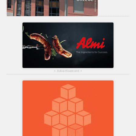
▴
Advertisement
▴