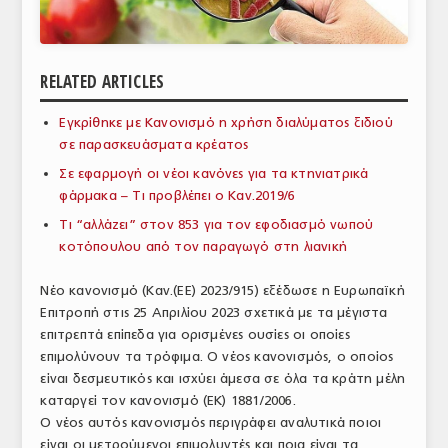
ΑΝΑΛΥΣΕΙΣ
ΕΜΠΟΡΙΚΟΣ ΚΑΤΑΛΟΓΟΣ
RELATED ARTICLES
ΠΑΡΑΓΩΓΗ & ΕΜΠΟΡΙΑ
Εγκρίθηκε με Κανονισμό η χρήση διαλύματος ξιδιού
σε παρασκευάσματα κρέατος
ΣΦΑΓΕΙΑ
Σε εφαρμογή οι νέοι κανόνες για τα κτηνιατρικά
ΠΡΩΤΕΣ ΥΛΕΣ
φάρμακα – Τι προβλέπει ο Καν.2019/6
Τι “αλλάζει” στον 853 για τον εφοδιασμό νωπού
ΕΞΟΠΛΙΣΜΟΣ
κοτόπουλου από τον παραγωγό στη λιανική
ΥΠΗΡΕΣΙΕΣ
Νέο κανονισμό (Καν.(ΕΕ) 2023/915) εξέδωσε η Ευρωπαϊκή
ΕΜΠΟΡΙΚΟΙ ΑΝΤΙΠΡΟΣΩΠΟΙ
Επιτροπή στις 25 Απριλίου 2023 σχετικά με τα μέγιστα
επιτρεπτά επίπεδα για ορισμένες ουσίες οι οποίες
ΝΟΜΟΘΕΣΙΑ
επιμολύνουν τα τρόφιμα. Ο νέος κανονισμός, ο οποίος
είναι δεσμευτικός και ισχύει άμεσα σε όλα τα κράτη μέλη
ΕΛΛΗΝΙΚΗ ΝΟΜΟΘΕΣΙΑ
καταργεί τον κανονισμό (ΕΚ) 1881/2006.
Ο νέος αυτός κανονισμός περιγράφει αναλυτικά ποιοι
ΕΥΡΩΠΑΪΚΗ ΝΟΜΟΘΕΣΙΑ
είναι οι μετρούμενοι επιμολυντές και ποια είναι τα