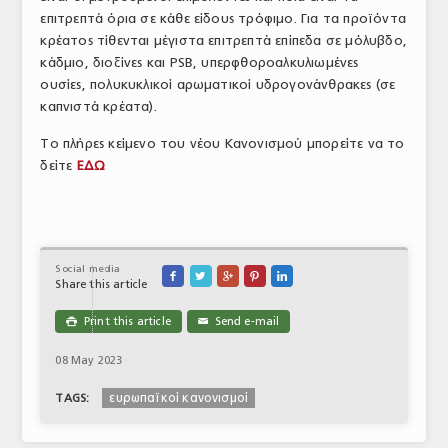
επιτρεπτά όρια σε κάθε είδους τρόφιμο. Για τα προϊόντα
ΤΟ ΠΕΡΙΟΔΙΚΟ
κρέατος τίθενται μέγιστα επιτρεπτά επίπεδα σε μόλυβδο,
Profile
κάδμιο, διοξίνες και PSB, υπερφθοροαλκυλιωμένες
ουσίες, πολυκυκλικοί αρωματικοί υδρογονάνθρακες (σε
ΑΡΧΕΙΟ ΤΕΥΧΩΝ
καπνιστά κρέατα).
ΣΥΝΕΔΡΙΟ ΚΡΕΑΤΟΣ
Το πλήρες κείμενο του νέου Κανονισμού μπορείτε να το
δείτε
ΕΔΩ
Social media





Share this article
Print this article
Send e-mail

✉
08 May 2023
ευρωπαϊκοί κανονισμοί
TAGS: