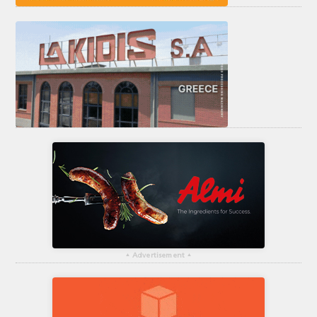
▴
Advertisement
▴