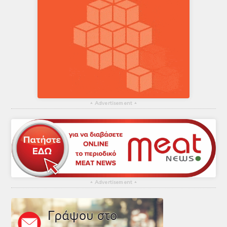
▴
Advertisement
▴
▴
Advertisement
▴