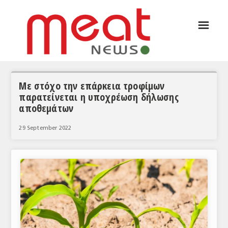
☰
ΑΡΘΡΟΓΡΑΦΙΑ
ΕΛΛΑΔΑ
ΕΙΔΗΣΕΙΣ
Με στόχο την επάρκεια τροφίμων
παρατείνεται η υποχρέωση δήλωσης
ΣΥΝΕΝΤΕΥΞΕΙΣ
αποθεμάτων
ΘΕΜΑΤΑ
29 September 2022
ΑΝΑΛΥΣΕΙΣ
ΚΟΣΜΟΣ
ΕΙΔΗΣΕΙΣ
ΕΥΡΩΠΑΪΚΕΣ ΑΠΟΦΑΣΕΙΣ
ΘΕΜΑΤΑ