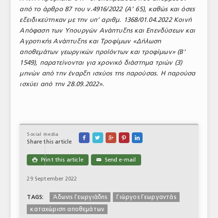
από το άρθρο 87 του ν.4916/2022 (Α’ 65), καθώς και όσες
ΤΟ ΠΕΡΙΟΔΙΚΟ
εξειδικεύτηκαν με την υπ’ αριθμ. 1368/01.04.2022 Κοινή
Profile
Απόφαση των Υπουργών Ανάπτυξης και Επενδύσεων και
Αγροτικής Ανάπτυξης και Τροφίμων «Δήλωση
ΑΡΧΕΙΟ ΤΕΥΧΩΝ
αποθεμάτων γεωργικών προϊόντων και τροφίμων» (Β’
1549), παρατείνονται για χρονικό διάστημα τριών (3)
ΣΥΝΕΔΡΙΟ ΚΡΕΑΤΟΣ
μηνών από την έναρξη ισχύος της παρούσας. Η παρούσα
ισχύει από την 28.09.2022».
Social media





Share this article
Print this article
Send e-mail

✉
29 September 2022
Άδωνις Γεωργιάδης
Γιώργος Γεωργαντάς
TAGS:
καταχώριση αποθεμάτων