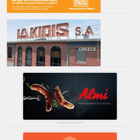
▴
Advertisement
▴