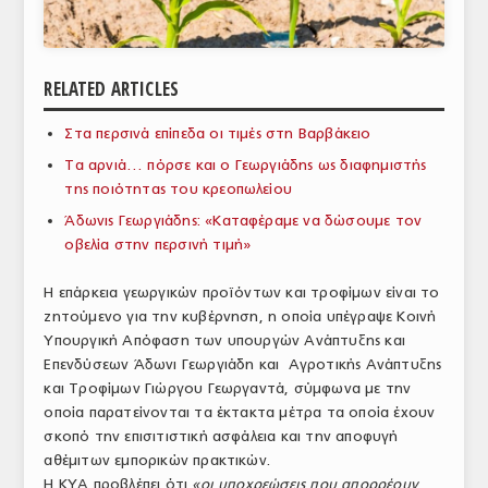
ΑΝΑΛΥΣΕΙΣ
ΕΜΠΟΡΙΚΟΣ ΚΑΤΑΛΟΓΟΣ
RELATED ARTICLES
ΠΑΡΑΓΩΓΗ & ΕΜΠΟΡΙΑ
Στα περσινά επίπεδα οι τιμές στη Βαρβάκειο
ΣΦΑΓΕΙΑ
Τα αρνιά… πόρσε και ο Γεωργιάδης ως διαφημιστής
της ποιότητας του κρεοπωλείου
ΠΡΩΤΕΣ ΥΛΕΣ
Άδωνις Γεωργιάδης: «Καταφέραμε να δώσουμε τον
οβελία στην περσινή τιμή»
ΕΞΟΠΛΙΣΜΟΣ
Η επάρκεια γεωργικών προϊόντων και τροφίμων είναι το
ΥΠΗΡΕΣΙΕΣ
ζητούμενο για την κυβέρνηση, η οποία υπέγραψε Κοινή
ΕΜΠΟΡΙΚΟΙ ΑΝΤΙΠΡΟΣΩΠΟΙ
Υπουργική Απόφαση των υπουργών Ανάπτυξης και
Επενδύσεων Άδωνι Γεωργιάδη και Αγροτικής Ανάπτυξης
ΝΟΜΟΘΕΣΙΑ
και Τροφίμων Γιώργου Γεωργαντά, σύμφωνα με την
οποία παρατείνονται τα έκτακτα μέτρα τα οποία έχουν
ΕΛΛΗΝΙΚΗ ΝΟΜΟΘΕΣΙΑ
σκοπό την επισιτιστική ασφάλεια και την αποφυγή
αθέμιτων εμπορικών πρακτικών.
ΕΥΡΩΠΑΪΚΗ ΝΟΜΟΘΕΣΙΑ
Η ΚΥΑ προβλέπει ότι
«οι υποχρεώσεις που απορρέουν