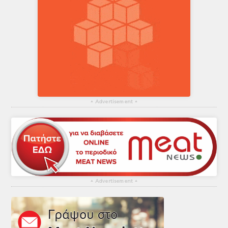
▴
Advertisement
▴
▴
Advertisement
▴