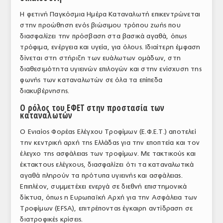
Η φετινή Παγκόσμια Ημέρα Καταναλωτή επικεντρώνεται
στην προώθηση ενός βιώσιμου τρόπου ζωής που
διασφαλίζει την πρόσβαση στα βασικά αγαθά, όπως
τρόφιμα, ενέργεια και υγεία, για όλους. Ιδιαίτερη έμφαση
δίνεται στη στήριξη των ευάλωτων ομάδων, στη
διαθεσιμότητα υγιεινών επιλογών και στην ενίσχυση της
φωνής των καταναλωτών σε όλα τα επίπεδα
διακυβέρνησης.
Ο ρόλος του ΕΦΕΤ στην προστασία των
καταναλωτών
Ο Ενιαίος Φορέας Ελέγχου Τροφίμων (Ε.Φ.Ε.Τ.) αποτελεί
την κεντρική αρχή της Ελλάδας για την εποπτεία και τον
έλεγχο της ασφάλειας των τροφίμων. Με τακτικούς και
έκτακτους ελέγχους, διασφαλίζει ότι τα καταναλωτικά
αγαθά πληρούν τα πρότυπα υγιεινής και ασφάλειας.
Επιπλέον, συμμετέχει ενεργά σε διεθνή επιστημονικά
δίκτυα, όπως η Ευρωπαϊκή Αρχή για την Ασφάλεια των
Τροφίμων (EFSA), επιτρέποντας έγκαιρη αντίδραση σε
διατροφικές κρίσεις.