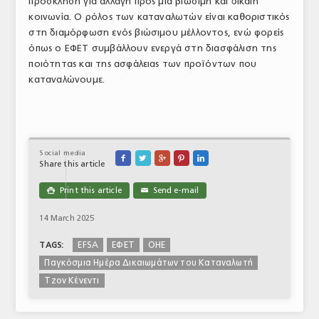
πρόσκληση για αλλαγή προς μια βιώσιμη και δίκαιη
κοινωνία. Ο ρόλος των καταναλωτών είναι καθοριστικός
στη διαμόρφωση ενός βιώσιμου μέλλοντος, ενώ φορείς
όπως ο ΕΦΕΤ συμβάλλουν ενεργά στη διασφάλιση της
ποιότητας και της ασφάλειας των προϊόντων που
καταναλώνουμε.
Social media





Share this article
Print this article
Send e-mail

✉
14 March 2025
EFSA
ΕΦΕΤ
ΟΗΕ
TAGS:
Παγκόσμια Ημέρα Δικαιωμάτων του Καταναλωτή
Τζον Κένεντι