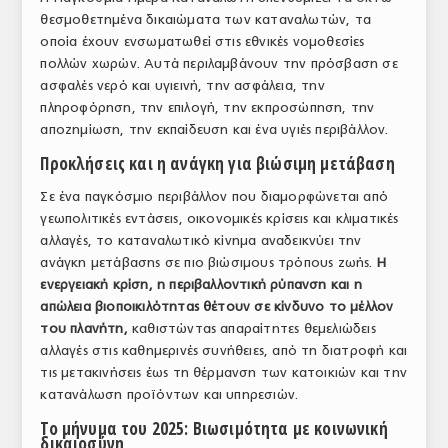
θεσμοθετημένα δικαιώματα των καταναλωτών, τα
ΤΟ ΠΕΡΙΟΔΙΚΟ
οποία έχουν ενσωματωθεί στις εθνικές νομοθεσίες
Profile
πολλών χωρών. Αυτά περιλαμβάνουν την πρόσβαση σε
ασφαλές νερό και υγιεινή, την ασφάλεια, την
ΑΡΧΕΙΟ ΤΕΥΧΩΝ
πληροφόρηση, την επιλογή, την εκπροσώπηση, την
αποζημίωση, την εκπαίδευση και ένα υγιές περιβάλλον.
ΣΥΝΕΔΡΙΟ ΚΡΕΑΤΟΣ
Προκλήσεις και η ανάγκη για βιώσιμη μετάβαση
Σε ένα παγκόσμιο περιβάλλον που διαμορφώνεται από
γεωπολιτικές εντάσεις, οικονομικές κρίσεις και κλιματικές
αλλαγές, το καταναλωτικό κίνημα αναδεικνύει την
ανάγκη μετάβασης σε πιο βιώσιμους τρόπους ζωής.
Η
ενεργειακή κρίση, η περιβαλλοντική ρύπανση και η
απώλεια βιοποικιλότητας θέτουν σε κίνδυνο το μέλλον
του πλανήτη,
καθιστώντας απαραίτητες θεμελιώδεις
αλλαγές στις καθημερινές συνήθειες, από τη διατροφή και
τις μετακινήσεις έως τη θέρμανση των κατοικιών και την
κατανάλωση προϊόντων και υπηρεσιών.
Το μήνυμα του 2025: Βιωσιμότητα με κοινωνική
δικαιοσύνη