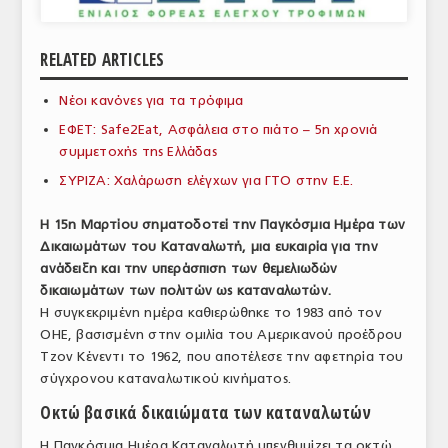
ΑΝΑΛΥΣΕΙΣ
RELATED ARTICLES
ΕΜΠΟΡΙΚΟΣ ΚΑΤΑΛΟΓΟΣ
Νέοι κανόνες για τα τρόφιμα
ΠΑΡΑΓΩΓΗ & ΕΜΠΟΡΙΑ
ΕΦΕΤ: Safe2Eat, Ασφάλεια στο πιάτο – 5η χρονιά
ΣΦΑΓΕΙΑ
συμμετοχής της Ελλάδας
ΣΥΡΙΖΑ: Χαλάρωση ελέγχων για ΓΤΟ στην Ε.Ε.
ΠΡΩΤΕΣ ΥΛΕΣ
Η 15η Μαρτίου σηματοδοτεί την Παγκόσμια Ημέρα των
ΕΞΟΠΛΙΣΜΟΣ
Δικαιωμάτων του Καταναλωτή, μια ευκαιρία για την
ανάδειξη και την υπεράσπιση των θεμελιωδών
ΥΠΗΡΕΣΙΕΣ
δικαιωμάτων των πολιτών ως καταναλωτών.
ΕΜΠΟΡΙΚΟΙ ΑΝΤΙΠΡΟΣΩΠΟΙ
Η συγκεκριμένη ημέρα καθιερώθηκε το 1983 από τον
ΟΗΕ, βασισμένη στην ομιλία του Αμερικανού προέδρου
ΝΟΜΟΘΕΣΙΑ
Τζον Κένεντι το 1962, που αποτέλεσε την αφετηρία του
σύγχρονου καταναλωτικού κινήματος.
ΕΛΛΗΝΙΚΗ ΝΟΜΟΘΕΣΙΑ
Οκτώ βασικά δικαιώματα των καταναλωτών
ΕΥΡΩΠΑΪΚΗ ΝΟΜΟΘΕΣΙΑ
Η Παγκόσμια Ημέρα Καταναλωτή υπενθυμίζει τα οκτώ