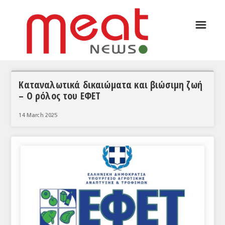
☰
ΑΡΘΡΟΓΡΑΦΙΑ
ΕΛΛΑΔΑ
ΕΙΔΗΣΕΙΣ
Καταναλωτικά δικαιώματα και βιώσιμη ζωή
– Ο ρόλος του ΕΦΕΤ
ΣΥΝΕΝΤΕΥΞΕΙΣ
14 March 2025
ΘΕΜΑΤΑ
ΑΝΑΛΥΣΕΙΣ
ΚΟΣΜΟΣ
ΕΙΔΗΣΕΙΣ
ΕΥΡΩΠΑΪΚΕΣ ΑΠΟΦΑΣΕΙΣ
ΘΕΜΑΤΑ