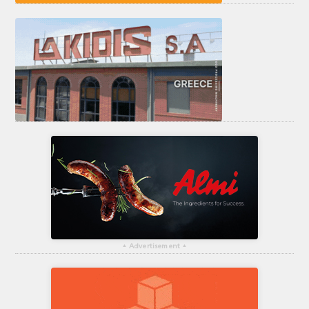
▴
Advertisement
▴