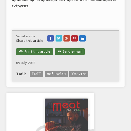
ενέργειες.
Social media





Share this article
Print this article
Send e-mail

✉
09 July 2026
ΕΦΕΤ
σαλμονέλα
Υφαντής
TAGS: