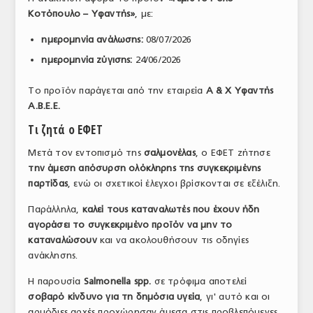
Κοτόπουλο – Υφαντής»
, με:
ΤΟ ΠΕΡΙΟΔΙΚΟ
ημερομηνία ανάλωσης:
08/07/2026
Profile
ημερομηνία ζύγισης:
24/06/2026
ΑΡΧΕΙΟ ΤΕΥΧΩΝ
Το προϊόν παράγεται από την εταιρεία
Α & Χ Υφαντής
ΣΥΝΕΔΡΙΟ ΚΡΕΑΤΟΣ
Α.Β.Ε.Ε.
Τι ζητά ο ΕΦΕΤ
Μετά τον εντοπισμό της
σαλμονέλας
, ο ΕΦΕΤ ζήτησε
την άμεση απόσυρση ολόκληρης της συγκεκριμένης
παρτίδας
, ενώ οι σχετικοί έλεγχοι βρίσκονται σε εξέλιξη.
Παράλληλα,
καλεί τους καταναλωτές που έχουν ήδη
αγοράσει το συγκεκριμένο προϊόν να μην το
καταναλώσουν
και να ακολουθήσουν τις οδηγίες
ανάκλησης.
Η παρουσία
Salmonella spp.
σε τρόφιμα αποτελεί
σοβαρό κίνδυνο για τη δημόσια υγεία
, γι' αυτό και οι
αρμόδιες αρχές προχώρησαν άμεσα στις προβλεπόμενες