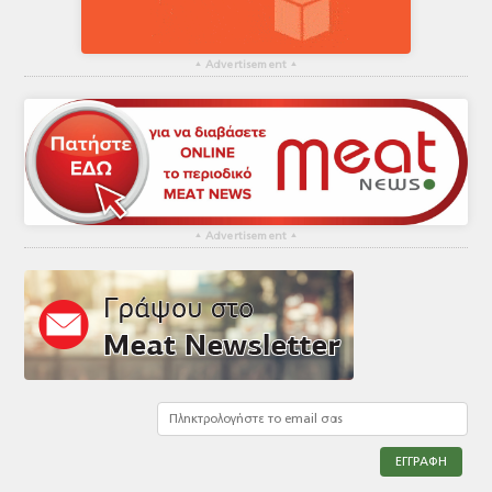
▴
Advertisement
▴
▴
Advertisement
▴