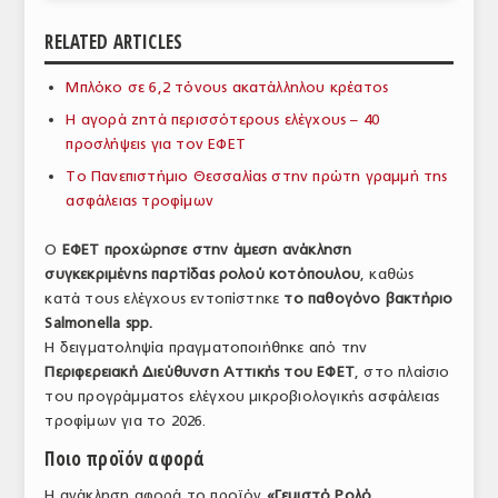
ΑΝΑΛΥΣΕΙΣ
RELATED ARTICLES
ΕΜΠΟΡΙΚΟΣ ΚΑΤΑΛΟΓΟΣ
Μπλόκο σε 6,2 τόνους ακατάλληλου κρέατος
Η αγορά ζητά περισσότερους ελέγχους – 40
ΠΑΡΑΓΩΓΗ & ΕΜΠΟΡΙΑ
προσλήψεις για τον ΕΦΕΤ
ΣΦΑΓΕΙΑ
Το Πανεπιστήμιο Θεσσαλίας στην πρώτη γραμμή της
ασφάλειας τροφίμων
ΠΡΩΤΕΣ ΥΛΕΣ
Ο
ΕΦΕΤ προχώρησε στην άμεση ανάκληση
ΕΞΟΠΛΙΣΜΟΣ
συγκεκριμένης παρτίδας ρολού κοτόπουλου
, καθώς
κατά τους ελέγχους εντοπίστηκε
το παθογόνο βακτήριο
ΥΠΗΡΕΣΙΕΣ
Salmonella spp.
ΕΜΠΟΡΙΚΟΙ ΑΝΤΙΠΡΟΣΩΠΟΙ
Η δειγματοληψία πραγματοποιήθηκε από την
Περιφερειακή Διεύθυνση Αττικής του ΕΦΕΤ
, στο πλαίσιο
ΝΟΜΟΘΕΣΙΑ
του προγράμματος ελέγχου μικροβιολογικής ασφάλειας
τροφίμων για το 2026.
ΕΛΛΗΝΙΚΗ ΝΟΜΟΘΕΣΙΑ
Ποιο προϊόν αφορά
ΕΥΡΩΠΑΪΚΗ ΝΟΜΟΘΕΣΙΑ
Η ανάκληση αφορά το προϊόν
«Γεμιστό Ρολό