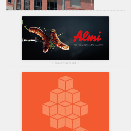
▴
Advertisement
▴