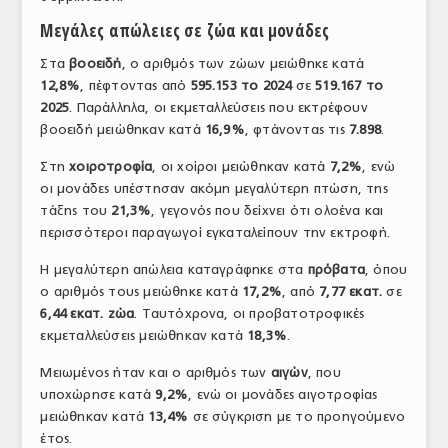
ΤΟ ΠΕΡΙΟΔΙΚΟ
Μεγάλες απώλειες σε ζώα και μονάδες
Profile
Στα
βοοειδή
, ο αριθμός των ζώων μειώθηκε κατά
12,8%
, πέφτοντας από
595.153 το 2024
σε
519.167 το
ΑΡΧΕΙΟ ΤΕΥΧΩΝ
2025
. Παράλληλα, οι εκμεταλλεύσεις που εκτρέφουν
βοοειδή μειώθηκαν κατά
16,9%
, φτάνοντας τις
7.898
.
ΣΥΝΕΔΡΙΟ ΚΡΕΑΤΟΣ
Στη
χοιροτροφία
, οι χοίροι μειώθηκαν κατά
7,2%
, ενώ
οι μονάδες υπέστησαν ακόμη μεγαλύτερη πτώση, της
τάξης του
21,3%
, γεγονός που δείχνει ότι ολοένα και
περισσότεροι παραγωγοί εγκαταλείπουν την εκτροφή.
Η μεγαλύτερη απώλεια καταγράφηκε στα
πρόβατα
, όπου
ο αριθμός τους μειώθηκε κατά
17,2%
, από
7,77 εκατ.
σε
6,44 εκατ. ζώα
. Ταυτόχρονα, οι προβατοτροφικές
εκμεταλλεύσεις μειώθηκαν κατά
18,3%
.
Μειωμένος ήταν και ο αριθμός των
αιγών
, που
υποχώρησε κατά
9,2%
, ενώ οι μονάδες αιγοτροφίας
μειώθηκαν κατά
13,4%
σε σύγκριση με το προηγούμενο
έτος.