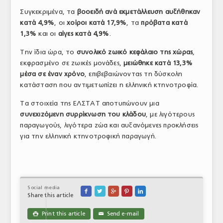
Συγκεκριμένα, τα
βοοειδή ανά εκμετάλλευση αυξήθηκαν
κατά 4,9%
, οι
χοίροι κατά 17,9%
, τα
πρόβατα κατά
1,3%
και οι
αίγες κατά 4,9%
.
Την ίδια ώρα, το
συνολικό ζωικό κεφάλαιο της χώρας
,
εκφρασμένο σε ζωικές μονάδες,
μειώθηκε κατά 13,3%
μέσα σε έναν χρόνο
, επιβεβαιώνοντας τη δύσκολη
κατάσταση που αντιμετωπίζει η ελληνική κτηνοτροφία.
Τα στοιχεία της ΕΛΣΤΑΤ αποτυπώνουν μια
συνεχιζόμενη συρρίκνωση του κλάδου
, με λιγότερους
παραγωγούς, λιγότερα ζώα και αυξανόμενες προκλήσεις
για την ελληνική κτηνοτροφική παραγωγή.
Social media





Share this article
Print this article
Send e-mail

✉