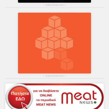
▴
Advertisement
▴
▴
Advertisement
▴