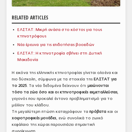
ΑΝΑΛΥΣΕΙΣ
RELATED ARTICLES
ΕΜΠΟΡΙΚΟΣ ΚΑΤΑΛΟΓΟΣ
ΕΛΣΤΑΤ: Μικρή ανάσα στο κόστος για τους
ΠΑΡΑΓΩΓΗ & ΕΜΠΟΡΙΑ
κτηνοτρόφους
ΣΦΑΓΕΙΑ
Νέα έρευνα για τις επιδοτήσεις βοοειδών
ΕΛΣΤΑΤ: Η κτηνοτροφία σβήνει στη Δυτική
ΠΡΩΤΕΣ ΥΛΕΣ
Μακεδονία
ΕΞΟΠΛΙΣΜΟΣ
Η εικόνα της ελληνικής κτηνοτροφίας γίνεται ολοένα και
πιο δύσκολη, σύμφωνα με τα στοιχεία της
ΕΛΣΤΑΤ για
ΥΠΗΡΕΣΙΕΣ
το 2025
. Τα νέα δεδομένα δείχνουν ότι
μειώνονται
ΕΜΠΟΡΙΚΟΙ ΑΝΤΙΠΡΟΣΩΠΟΙ
τόσο τα ζώα όσο και οι κτηνοτροφικές εκμεταλλεύσεις
,
γεγονός που προκαλεί έντονο προβληματισμό για το
ΝΟΜΟΘΕΣΙΑ
μέλλον του κλάδου.
Τη μεγαλύτερη πτώση καταγράφουν τα
πρόβατα
και οι
ΕΛΛΗΝΙΚΗ ΝΟΜΟΘΕΣΙΑ
χοιροτροφικές μονάδες
, ενώ συνολικά το ζωικό
κεφάλαιο της χώρας παρουσιάζει σημαντική
ΕΥΡΩΠΑΪΚΗ ΝΟΜΟΘΕΣΙΑ
συρρίκνωση.