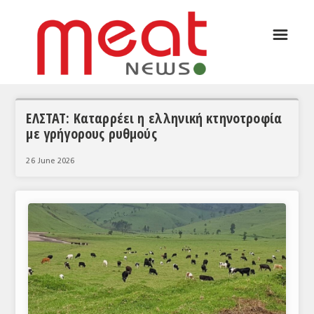
☰
ΑΡΘΡΟΓΡΑΦΙΑ
ΕΛΛΑΔΑ
ΕΙΔΗΣΕΙΣ
ΕΛΣΤΑΤ: Καταρρέει η ελληνική κτηνοτροφία
με γρήγορους ρυθμούς
ΣΥΝΕΝΤΕΥΞΕΙΣ
26 June 2026
ΘΕΜΑΤΑ
ΑΝΑΛΥΣΕΙΣ
ΚΟΣΜΟΣ
ΕΙΔΗΣΕΙΣ
ΕΥΡΩΠΑΪΚΕΣ ΑΠΟΦΑΣΕΙΣ
ΘΕΜΑΤΑ