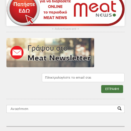
▴
Advertisement
▴