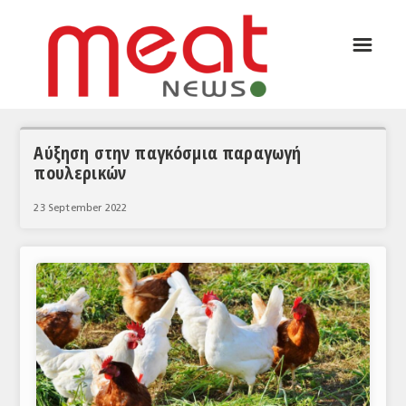
☰
ΑΡΘΡΟΓΡΑΦΙΑ
ΕΛΛΑΔΑ
ΕΙΔΗΣΕΙΣ
Αύξηση στην παγκόσμια παραγωγή
πουλερικών
ΣΥΝΕΝΤΕΥΞΕΙΣ
23 September 2022
ΘΕΜΑΤΑ
ΑΝΑΛΥΣΕΙΣ
ΚΟΣΜΟΣ
ΕΙΔΗΣΕΙΣ
ΕΥΡΩΠΑΪΚΕΣ ΑΠΟΦΑΣΕΙΣ
ΘΕΜΑΤΑ