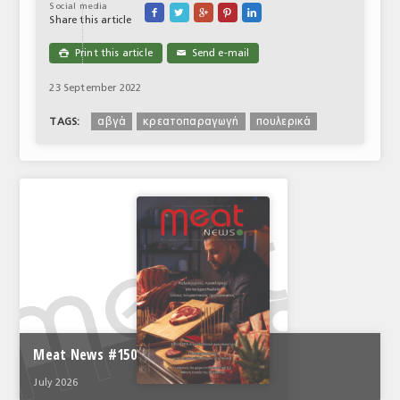
Social media





Share this article
Print this article
Send e-mail

✉
23 September 2022
αβγά
κρεατοπαραγωγή
πουλερικά
TAGS:
Meat News #150
July 2026