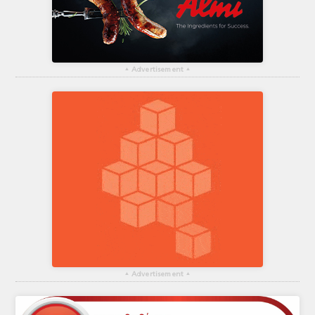
▴
Advertisement
▴
▴
Advertisement
▴