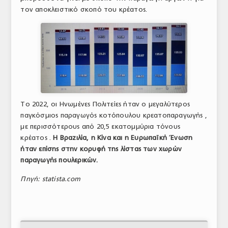
τον αποκλειστικό σκοπό του κρέατος.
ΤΟ ΠΕΡΙΟΔΙΚΟ
Profile
ΑΡΧΕΙΟ ΤΕΥΧΩΝ
ΣΥΝΕΔΡΙΟ ΚΡΕΑΤΟΣ
Το 2022, οι Ηνωμένες Πολιτείες ήταν ο μεγαλύτερος
παγκόσμιος παραγωγός κοτόπουλου κρεατοπαραγωγής ,
με περισσότερους από 20,5 εκατομμύρια τόνους
κρέατος .
Η Βραζιλία, η Κίνα και η Ευρωπαϊκή Ένωση
ήταν επίσης στην κορυφή της λίστας των χωρών
παραγωγής πουλερικών.
Πηγή: statista.com