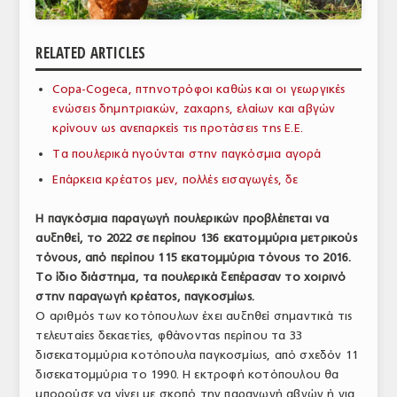
ΑΝΑΛΥΣΕΙΣ
RELATED ARTICLES
ΕΜΠΟΡΙΚΟΣ ΚΑΤΑΛΟΓΟΣ
Copa-Cogeca, πτηνοτρόφοι καθώς και οι γεωργικές
ΠΑΡΑΓΩΓΗ & ΕΜΠΟΡΙΑ
ενώσεις δημητριακών, ζαχαρης, ελαίων και αβγών
κρίνουν ως ανεπαρκείς τις προτάσεις της Ε.Ε.
ΣΦΑΓΕΙΑ
Τα πουλερικά ηγούνται στην παγκόσμια αγορά
ΠΡΩΤΕΣ ΥΛΕΣ
Επάρκεια κρέατος μεν, πολλές εισαγωγές, δε
ΕΞΟΠΛΙΣΜΟΣ
Η παγκόσμια παραγωγή πουλερικών προβλέπεται να
αυξηθεί, το 2022 σε περίπου 136 εκατομμύρια μετρικούς
ΥΠΗΡΕΣΙΕΣ
τόνους, από περίπου 115 εκατομμύρια τόνους το 2016.
ΕΜΠΟΡΙΚΟΙ ΑΝΤΙΠΡΟΣΩΠΟΙ
Το ίδιο διάστημα, τα πουλερικά ξεπέρασαν το χοιρινό
στην παραγωγή κρέατος, παγκοσμίως.
ΝΟΜΟΘΕΣΙΑ
Ο αριθμός των κοτόπουλων έχει αυξηθεί σημαντικά τις
τελευταίες δεκαετίες, φθάνοντας περίπου τα 33
ΕΛΛΗΝΙΚΗ ΝΟΜΟΘΕΣΙΑ
δισεκατομμύρια κοτόπουλα παγκοσμίως, από σχεδόν 11
δισεκατομμύρια το 1990. Η εκτροφή κοτόπουλου θα
ΕΥΡΩΠΑΪΚΗ ΝΟΜΟΘΕΣΙΑ
μπορούσε να γίνει με σκοπό την παραγωγή αβγών ή για