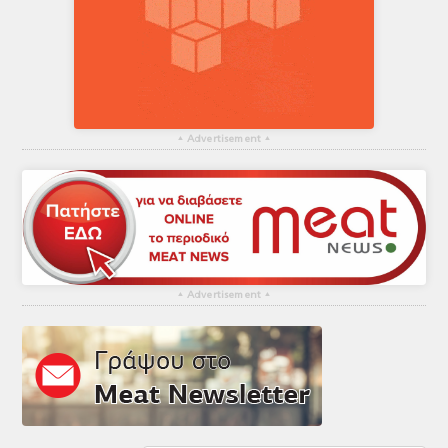
▴
Advertisement
▴
▴
Advertisement
▴