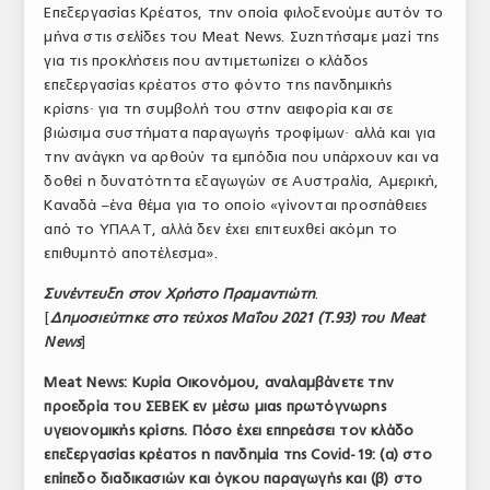
Επεξεργασίας Κρέατος, την οποία φιλοξενούμε αυτόν το
ΤΟ ΠΕΡΙΟΔΙΚΟ
μήνα στις σελίδες του Meat News. Συζητήσαμε μαζί της
για τις προκλήσεις που αντιμετωπίζει ο κλάδος
Profile
επεξεργασίας κρέατος στο φόντο της πανδημικής
κρίσης· για τη συμβολή του στην αειφορία και σε
ΑΡΧΕΙΟ ΤΕΥΧΩΝ
βιώσιμα συστήματα παραγωγής τροφίμων· αλλά και για
ΣΥΝΕΔΡΙΟ ΚΡΕΑΤΟΣ
την ανάγκη να αρθούν τα εμπόδια που υπάρχουν και να
δοθεί η δυνατότητα εξαγωγών σε Αυστραλία, Αμερική,
Καναδά –ένα θέμα για το οποίο «γίνονται προσπάθειες
από το ΥΠΑΑΤ, αλλά δεν έχει επιτευχθεί ακόμη το
επιθυμητό αποτέλεσμα».
Συνέντευξη στον Χρήστο Πραμαντιώτη
.
[
Δημοσιεύτηκε στο τεύχος Μαΐου 2021 (Τ.93) του Meat
News
]
Meat
News
: Κυρία Οικονόμου, αναλαμβάνετε την
προεδρία του ΣΕΒΕΚ εν μέσω μιας πρωτόγνωρης
υγειονομικής κρίσης. Πόσο έχει επηρεάσει τον κλάδο
επεξεργασίας κρέατος η πανδημία της
Covid
-19: (α) στο
επίπεδο διαδικασιών και όγκου παραγωγής και (β) στο