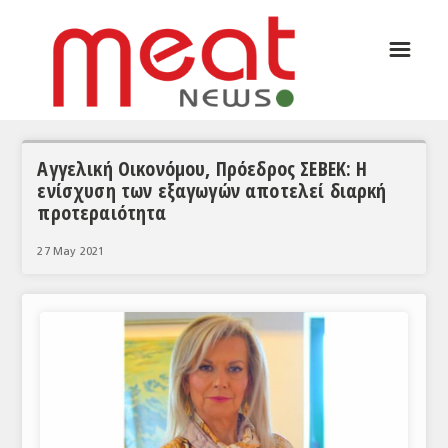
☰
ΑΡΘΡΟΓΡΑΦΙΑ
ΕΛΛΑΔΑ
ΕΙΔΗΣΕΙΣ
Αγγελική Οικονόμου, Πρόεδρος ΣΕΒΕΚ: Η
ενίσχυση των εξαγωγών αποτελεί διαρκή
ΣΥΝΕΝΤΕΥΞΕΙΣ
προτεραιότητα
ΘΕΜΑΤΑ
27 May 2021
ΑΝΑΛΥΣΕΙΣ
ΚΟΣΜΟΣ
ΕΙΔΗΣΕΙΣ
ΕΥΡΩΠΑΪΚΕΣ ΑΠΟΦΑΣΕΙΣ
ΘΕΜΑΤΑ