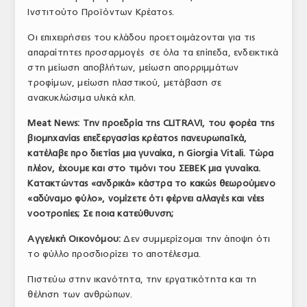
Ινστιτούτο Προϊόντων Κρέατος.
Οι επιχειρήσεις του κλάδου προετοιμάζονται για τις
απαραίτητες προσαρμογές σε όλα τα επίπεδα, ενδεικτικά
στη μείωση αποβλήτων, μείωση απορριμμάτων
τροφίμων, μείωση πλαστικού, μετάβαση σε
ανακυκλώσιμα υλικά κλπ.
Meat
News
: Την προεδρία της
CLITRAVI
, του φορέα της
βιομηχανίας επεξεργασίας κρέατος πανευρωπαϊκά,
κατέλαβε προ διετίας μια γυναίκα, η
Giorgia
Vitali
. Τώρα
πλέον, έχουμε και στο τιμόνι του ΣΕΒΕΚ μια γυναίκα.
Κατακτώντας «ανδρικά» κάστρα το κακώς θεωρούμενο
«αδύναμο φύλο», νομίζετε ότι φέρνει αλλαγές και νέες
νοοτροπίες; Σε ποια κατεύθυνση;
Αγγελική Οικονόμου:
Δεν συμμερίζομαι την άποψη ότι
το φύλλο προσδιορίζει το αποτέλεσμα.
Πιστεύω στην ικανότητα, την εργατικότητα και τη
θέληση των ανθρώπων.