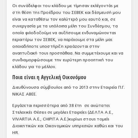
Οι συνάδελφοι του κλάδου με τίμησαν εκλέγοντάς με
στη θέση της Προέδρου του ΣΕΒΕΚ και δέσμευσή μου
είναι να καταθέσω τον καλύτερό μου εαυτό και, σε
συνεργασία με τα υπόλοιπα μέλη του Συνδέσμου, τα
οποία φιλοδοξούμε να αυξήσουμε ενδυναμώνοντας
περαιτέρω τον ΣΕΒΕΚ, να παρέχουμε στα μέλη μας
οποιαδήποτε υποστήριξη χρειάζονται στην
αναπτυξιακή τους προσπάθεια. Να συμμετέχουμε και να
συνδιαμορφώσουμε την ευρύτερη προοπτική του
κλάδου για το μέλλον.
Ποια είναι η Αγγελική Οικονόμου
Διευθύνουσα σύμβουλος από το 2013 στην Εταιρεία Π.Γ.
ΝΙΚΑΣ ΑΒΕΕ.
Εργάζεται περισσότερα από 38 έτη σε ανώτατες
Στελεχικές Θέσεις σε μεγάλες Εταιρείες (ΔΕΛΤΑ Α.Ε.,
VIVARTIA Α.Ε., CHIPITA A.E.)κυρίως στους τομείς
Διοικητικών και Οικονομικών υπηρεσιών καθώς και του
HR.