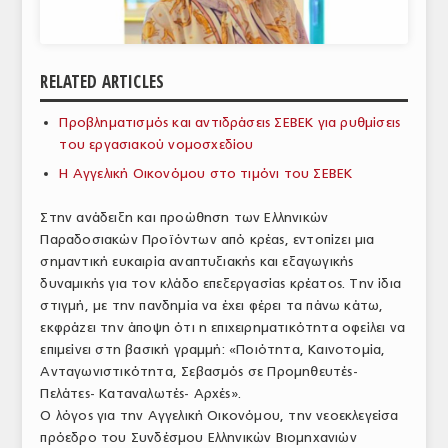
ΑΝΑΛΥΣΕΙΣ
ΕΜΠΟΡΙΚΟΣ ΚΑΤΑΛΟΓΟΣ
RELATED ARTICLES
ΠΑΡΑΓΩΓΗ & ΕΜΠΟΡΙΑ
Προβληματισμός και αντιδράσεις ΣΕΒΕΚ για ρυθμίσεις
του εργασιακού νομοσχεδίου
ΣΦΑΓΕΙΑ
Η Αγγελική Οικονόμου στο τιμόνι του ΣΕΒΕΚ
ΠΡΩΤΕΣ ΥΛΕΣ
Στην ανάδειξη και προώθηση των Ελληνικών
ΕΞΟΠΛΙΣΜΟΣ
Παραδοσιακών Προϊόντων από κρέας, εντοπίζει μια
σημαντική ευκαιρία αναπτυξιακής και εξαγωγικής
ΥΠΗΡΕΣΙΕΣ
δυναμικής για τον κλάδο επεξεργασίας κρέατος. Την ίδια
στιγμή, με την πανδημία να έχει φέρει τα πάνω κάτω,
ΕΜΠΟΡΙΚΟΙ ΑΝΤΙΠΡΟΣΩΠΟΙ
εκφράζει την άποψη ότι η επιχειρηματικότητα οφείλει να
ΝΟΜΟΘΕΣΙΑ
επιμείνει στη βασική γραμμή: «Ποιότητα, Καινοτομία,
Ανταγωνιστικότητα, Σεβασμός σε Προμηθευτές-
ΕΛΛΗΝΙΚΗ ΝΟΜΟΘΕΣΙΑ
Πελάτες- Καταναλωτές- Αρχές».
Ο λόγος για την Αγγελική Οικονόμου, την νεοεκλεγείσα
ΕΥΡΩΠΑΪΚΗ ΝΟΜΟΘΕΣΙΑ
πρόεδρο του Συνδέσμου Ελληνικών Βιομηχανιών