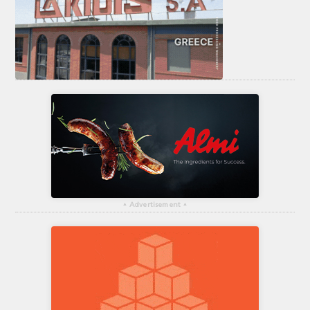
▴
Advertisement
▴