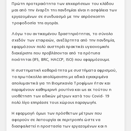
Πρώτη προτεραιότητα των επιχειρήσεων του κλάδου
μας από την έναρξη της πανδημίας είναι η ασφάλεια των
εργαζομένων σε συνδυασμό με την απρόσκοπτη
τροφοδοσία της αγοράς.
Λόγω του αντικειμένου δραστηριότητας, το σύνολο
σχεδόν των εταιρειών, ανεξάρτητα από την πανδημία,
εφαρμόζουν πολύ αυστηρές πρακτικές υγειονομικής
διαχείρισης που προβλέπονται από τα πρότυπα
ποιότητας (IFS, BRC, HACCP, ISO) που εφαρμόζουμε.
Η συστηματική καθαριότητα με συστήματα αφρισμού,
τα πρωτόκολλα απολύμανσης με ειδικά εγκεκριμένα
απολυμαντικά για τη Βιομηχανία Τροφίμων ήταν και
παραμένουν καθημερινή ρουτίνα και ως εκ τούτου η
υιοθέτηση των ειδικών μέτρων κατά του Covid- 19
πολύ λίγο επηρέασε τους χώρους παραγωγής.
Η εφαρμογή όμως των πρόσθετων μέτρων που
αφορούν σε λειτουργία εκ περιτροπής ώστε να
διασφαλιστεί η προστασία των εργαζομένων και η