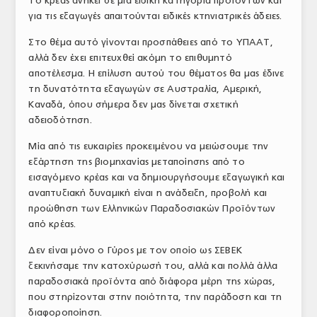
Το κρέας ανήκει σε μία ειδική κατηγορία προϊόντων και
για τις εξαγωγές απαιτούνται ειδικές κτηνιατρικές άδειες.
Στο θέμα αυτό γίνονται προσπάθειες από το ΥΠΑΑΤ,
αλλά δεν έχει επιτευχθεί ακόμη το επιθυμητό
αποτέλεσμα. Η επίλυση αυτού του θέματος θα μας έδινε
τη δυνατότητα εξαγωγών σε Αυστραλία, Αμερική,
Καναδά, όπου σήμερα δεν μας δίνεται σχετική
αδειοδότηση.
Μία από τις ευκαιρίες προκειμένου να μειώσουμε την
εξάρτηση της βιομηχανίας μεταποίησης από το
εισαγόμενο κρέας και να δημιουργήσουμε εξαγωγική και
αναπτυξιακή δυναμική είναι η ανάδειξη, προβολή και
προώθηση των Ελληνικών Παραδοσιακών Προϊόντων
από κρέας.
Δεν είναι μόνο ο Γύρος με τον οποίο ως ΣΕΒΕΚ
ξεκινήσαμε την κατοχύρωσή του, αλλά και πολλά άλλα
παραδοσιακά προϊόντα από διάφορα μέρη της χώρας,
που στηρίζονται στην ποιότητα, την παράδοση και τη
διαφοροποίηση.