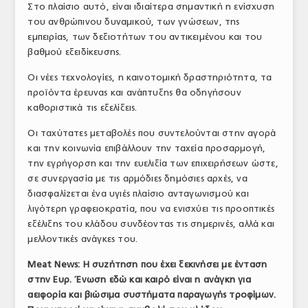
Στο πλαίσιο αυτό, είναι ιδιαίτερα σημαντική η ενίσχυση
του ανθρώπινου δυναμικού, των γνώσεων, της
εμπειρίας, των δεξιοτήτων του αντικειμένου και του
βαθμού εξειδίκευσης.
Οι νέες τεχνολογίες, η καινοτομική δραστηριότητα, τα
προϊόντα έρευνας και ανάπτυξης θα οδηγήσουν
καθοριστικά τις εξελίξεις.
Οι ταχύτατες μεταβολές που συντελούνται στην αγορά
και την κοινωνία επιβάλλουν την ταχεία προσαρμογή,
την εγρήγορση και την ευελιξία των επιχειρήσεων ώστε,
σε συνεργασία με τις αρμόδιες δημόσιες αρχές, να
διασφαλίζεται ένα υγιές πλαίσιο ανταγωνισμού και
λιγότερη γραφειοκρατία, που να ενισχύει τις προοπτικές
εξέλιξης του κλάδου συνδέοντας τις σημερινές, αλλά και
μελλοντικές ανάγκες του.
Meat
News
: Η συζήτηση που έχει ξεκινήσει με ένταση
στην Ευρ. Ένωση εδώ και καιρό είναι η ανάγκη για
αειφορία και βιώσιμα συστήματα παραγωγής τροφίμων.