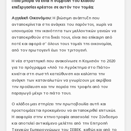
Ποια μπορεί να είναι η συμβολή του κλάδου
επεξεργασίας κρέατος σε αυτόν τον τομέα;
Αγγελική Οικονόμου:
Η βιώσιμη ανάπτυξη που
ανταποκρίνεται στις ανάγκες του παρόντος, χωρίς να
υπονομεύει την ικανότητα των μελλοντικών γενεών να
ανταποκριθούν στις δικές τους, είναι πιο επίκαιρη από
ποτέ και αφορά σ’ όλους τους τομείς της οικονομίας,
από τον πρωτογενή έως τον τριτογενή.
Η νέα στρατηγική που ανακοίνωσε η Κομισιόν το 2020
για το πρόγραμμα «Από το Αγρόκτημα στο Πιάτο»
κινείται στη σωστή κατεύθυνση και καλύπτει την
ανάγκη των καταναλωτών να γνωρίζουν με ακρίβεια
την προέλευση και την πορεία της τροφής από τον
παραγωγό μέχρι το πιάτο τους.
Ο κλάδος μας στηρίζει την πρωτοβουλία αυτή και
προετοιμάζεται προκειμένου να ανταποκριθεί επιτυχώς.
Η αειφορία στην κτηνοτροφία απασχολεί τον Σύνδεσμο
και αποτελεί αντικείμενο μελέτης από την Επιτροπή
Τεχνικών Εμπειρογνώμων του ΣΕΒΕΚ, καθώς και από το