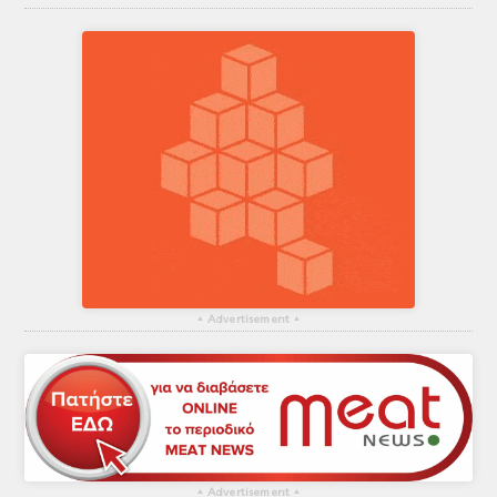
▴
Advertisement
▴
▴
Advertisement
▴