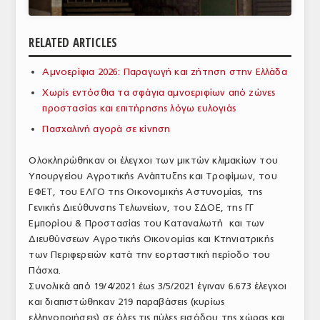
ΑΝΑΛΥΣΕΙΣ
RELATED ARTICLES
ΕΜΠΟΡΙΚΟΣ ΚΑΤΑΛΟΓΟΣ
Αμνοερίφια 2026: Παραγωγή και ζήτηση στην Ελλάδα
ΠΑΡΑΓΩΓΗ & ΕΜΠΟΡΙΑ
Χωρίς εντόσθια τα σφάγια αμνοεριφίων από ζώνες
ΣΦΑΓΕΙΑ
προστασίας και επιτήρησης λόγω ευλογιάς
Πασχαλινή αγορά σε κίνηση
ΠΡΩΤΕΣ ΥΛΕΣ
Ολοκληρώθηκαν οι έλεγχοι των μικτών κλιμακίων του
ΕΞΟΠΛΙΣΜΟΣ
Υπουργείου Αγροτικής Ανάπτυξης και Τροφίμων, του
ΕΦΕΤ, του ΕΛΓΟ της Οικονομικής Αστυνομίας, της
ΥΠΗΡΕΣΙΕΣ
Γενικής Διεύθυνσης Τελωνείων, του ΣΔΟΕ, της ΓΓ
ΕΜΠΟΡΙΚΟΙ ΑΝΤΙΠΡΟΣΩΠΟΙ
Εμπορίου & Προστασίας του Καταναλωτή και των
Διευθύνσεων Αγροτικής Οικονομίας και Κτηνιατρικής
ΝΟΜΟΘΕΣΙΑ
των Περιφερειών κατά την εορταστική περίοδο του
Πάσχα.
ΕΛΛΗΝΙΚΗ ΝΟΜΟΘΕΣΙΑ
Συνολικά από 19/4/2021 έως 3/5/2021 έγιναν 6.673 έλεγχοι
και διαπιστώθηκαν 219 παραβάσεις (κυρίως
ΕΥΡΩΠΑΪΚΗ ΝΟΜΟΘΕΣΙΑ
ελληνοποιήσεις) σε όλες τις πύλες εισόδου της χώρας και