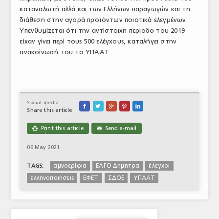
καταναλωτή αλλά και των Ελλήνων παραγωγών και τη
διάθεση στην αγορά προϊόντων ποιοτικά ελεγμένων.
Υπενθυμίζεται ότι την αντίστοιχη περίοδο του 2019
είχαν γίνει περί τους 500 ελέγχους, καταλήγει στην
ανακοίνωσή του το ΥΠΑΑΤ.
Social media





Share this article
Print this article
Send e-mail

✉
06 May 2021
αμνοερίφια
ΕΛΓΟ Δήμητρα
έλεγχοι
TAGS:
ελληνοποιήσεις
ΕΦΕΤ
ΣΔΟΕ
ΥΠΑΑΤ