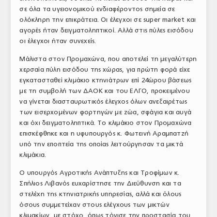
σε όλα τα υγειονομικού ενδιαφέροντος σημεία σε
ΤΟ ΠΕΡΙΟΔΙΚΟ
ολόκληρη την επικράτεια. Οι έλεγχοι σε super market και
Profile
αγορές ήταν δειγματοληπτικοί. Αλλά στις πύλες εισόδου
οι έλεγχοι ήταν συνεχείς.
ΑΡΧΕΙΟ ΤΕΥΧΩΝ
Μάλιστα στον Προμαχώνα, που αποτελεί τη μεγαλύτερη
ΣΥΝΕΔΡΙΟ ΚΡΕΑΤΟΣ
χερσαία πύλη εισόδου της χώρας, για πρώτη φορά είχε
εγκατασταθεί κλιμάκιο κτηνιάτρων επί 24ώρου βάσεως
με τη συμβολή των ΔΑΟΚ και του ΕΛΓΟ, προκειμένου
να γίνεται διασταυρωτικός έλεγχος όλων ανεξαιρέτως
των εισερχομένων φορτηγών με ζώα, σφάγια και αυγά
και όχι δειγματοληπτικά. Το κλιμάκιο στον Προμαχώνα
επισκέφθηκε και η υφυπουργός κ. Φωτεινή Αραμπατζή
υπό την εποπτεία της οποίας λειτούργησαν τα μικτά
κλιμάκια.
Ο υπουργός Αγροτικής Ανάπτυξης και Τροφίμων κ.
Σπήλιος Λιβανός ευχαρίστησε την Διεύθυνση και τα
στελέχη της κτηνιατρικής υπηρεσίας, αλλά και όλους
όσους συμμετείχαν στους ελέγχους των μικτών
κλιμακίων, με στόχο, όπως τόνισε την προστασία του