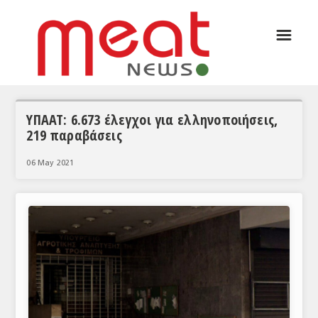
☰
ΑΡΘΡΟΓΡΑΦΙΑ
ΕΛΛΑΔΑ
ΕΙΔΗΣΕΙΣ
ΥΠΑΑΤ: 6.673 έλεγχοι για ελληνοποιήσεις,
219 παραβάσεις
ΣΥΝΕΝΤΕΥΞΕΙΣ
06 May 2021
ΘΕΜΑΤΑ
ΑΝΑΛΥΣΕΙΣ
ΚΟΣΜΟΣ
ΕΙΔΗΣΕΙΣ
ΕΥΡΩΠΑΪΚΕΣ ΑΠΟΦΑΣΕΙΣ
ΘΕΜΑΤΑ