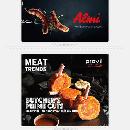
▴
Advertisement
▴
▴
Advertisement
▴