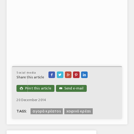
Social media





Share this article
Print this article
Send e-mail

✉
20 December 2014
αγορά κρέατος
χοιρινό κρέας
TAGS: