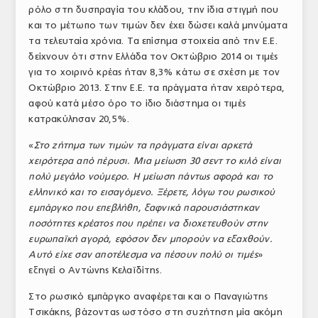
ρόλο στη δυσπραγία του κλάδου, την ίδια στιγμή που
και το μέτωπο των τιμών δεν έχει δώσει καλά μηνύματα
τα τελευταία χρόνια. Τα επίσημα στοιχεία από την Ε.Ε.
δείχνουν ότι στην Ελλάδα τον Οκτώβριο 2014 οι τιμές
για το χοιρινό κρέας ήταν 8,3% κάτω σε σχέση με τον
Οκτώβριο 2013. Στην Ε.Ε. τα πράγματα ήταν χειρότερα,
αφού κατά μέσο όρο το ίδιο διάστημα οι τιμές
κατρακύλησαν 20,5%.
«
Στο ζήτημα των τιμών τα πράγματα είναι αρκετά
χειρότερα από πέρυσι. Μια μείωση 30 σεντ το κιλό είναι
πολύ μεγάλο νούμερο. Η μείωση πάντως αφορά και το
ελληνικό και το εισαγόμενο. Ξέρετε, λόγω του ρωσικού
εμπάργκο που επεβλήθη, ξαφνικά παρουσιάστηκαν
ποσότητες κρέατος που πρέπει να διοχετευθούν στην
ευρωπαϊκή αγορά, εφόσον δεν μπορούν να εξαχθούν.
Αυτό είχε σαν αποτέλεσμα να πέσουν πολύ οι τιμές
»
εξηγεί ο Αντώνης Κελαϊδίτης.
Στο ρωσικό εμπάργκο αναφέρεται και ο Παναγιώτης
Τσικάκης, βάζοντας ωστόσο στη συζήτηση μία ακόμη