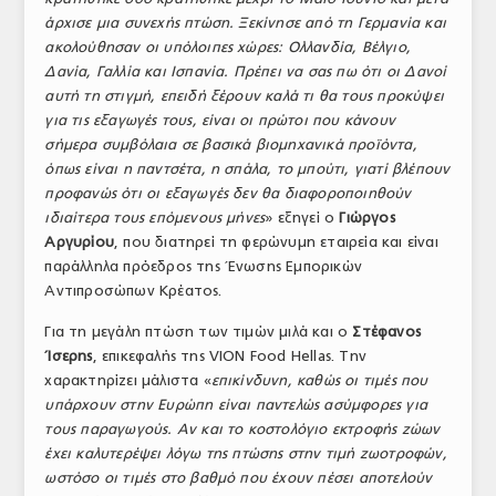
άρχισε μια συνεχής πτώση. Ξεκίνησε από τη Γερμανία και
ακολούθησαν οι υπόλοιπες χώρες: Ολλανδία, Βέλγιο,
Δανία, Γαλλία και Ισπανία. Πρέπει να σας πω ότι οι Δανοί
αυτή τη στιγμή, επειδή ξέρουν καλά τι θα τους προκύψει
για τις εξαγωγές τους, είναι οι πρώτοι που κάνουν
σήμερα συμβόλαια σε βασικά βιομηχανικά προϊόντα,
όπως είναι η παντσέτα, η σπάλα, το μπούτι, γιατί βλέπουν
προφανώς ότι οι εξαγωγές δεν θα διαφοροποιηθούν
ιδιαίτερα τους επόμενους μήνες
» εξηγεί ο
Γιώργος
Αργυρίου
, που διατηρεί τη φερώνυμη εταιρεία και είναι
παράλληλα πρόεδρος της Ένωσης Εμπορικών
Αντιπροσώπων Κρέατος.
Για τη μεγάλη πτώση των τιμών μιλά και ο
Στέφανος
Ίσερης
, επικεφαλής της VION Food Hellas. Την
χαρακτηρίζει μάλιστα «
επικίνδυνη, καθώς οι τιμές που
υπάρχουν στην Ευρώπη είναι παντελώς ασύμφορες για
τους παραγωγούς. Αν και το κοστολόγιο εκτροφής ζώων
έχει καλυτερέψει λόγω της πτώσης στην τιμή ζωοτροφών,
ωστόσο οι τιμές στο βαθμό που έχουν πέσει αποτελούν