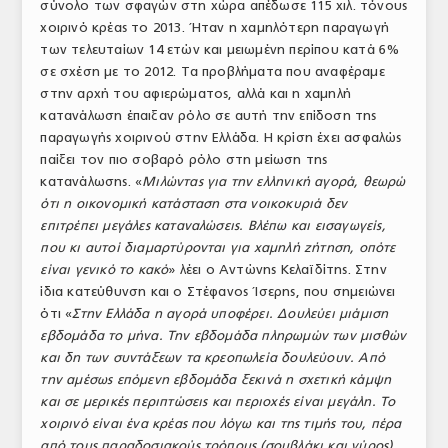
σύνολο των σφαγών στη χώρα απέδωσε 115 χιλ. τόνους
χοιρινό κρέας το 2013. Ήταν η χαμηλότερη παραγωγή
των τελευταίων 14 ετών και μειωμένη περίπου κατά 6%
σε σχέση με το 2012. Τα προβλήματα που αναφέραμε
στην αρχή του αφιερώματος, αλλά και η χαμηλή
κατανάλωση έπαιξαν ρόλο σε αυτή την επίδοση της
παραγωγής χοιρινού στην Ελλάδα. Η κρίση έχει ασφαλώς
παίξει τον πιο σοβαρό ρόλο στη μείωση της
κατανάλωσης. «
Μιλώντας για την ελληνική αγορά, θεωρώ
ότι η οικονομική κατάσταση στα νοικοκυριά δεν
επιτρέπει μεγάλες καταναλώσεις. Βλέπω και εισαγωγείς,
που κι αυτοί διαμαρτύρονται για χαμηλή ζήτηση, οπότε
είναι γενικό το κακό
» λέει ο Αντώνης Κελαϊδίτης. Στην
ίδια κατεύθυνση και ο Στέφανος Ίσερης, που σημειώνει
ότι «
Στην Ελλάδα η αγορά υποφέρει. Δουλεύει μιάμιση
εβδομάδα το μήνα. Την εβδομάδα πληρωμών των μισθών
και δη των συντάξεων τα κρεοπωλεία δουλεύουν. Από
την αμέσως επόμενη εβδομάδα ξεκινά η σχετική κάμψη
και σε μερικές περιπτώσεις και περιοχές είναι μεγάλη. Το
χοιρινό είναι ένα κρέας που λόγω και της τιμής του, πέρα
από τους παραδοσιακούς τρόπους (σουβλάκι και γύρος)