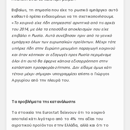
Βεβαίως, τη σημασία που είχε το ρωσικό εμπάργκο αυτό
καθαυτό πρέπει ενδεχομένως να τη σχετικοποιήσουμε.
«
Το χοιρινό είχε ήδη επηρεαστεί αρνητικά από τις αρχές
του 2014, με όλα τα επεισόδια αποκλεισμών που είχε
επιβάλει η Ρωσία. Αυτά συνέβησαν πριν από το γενικό
εμπάργκο όλων των ευρωπαϊκών προϊόντων. Μέχρι τότε
υπήρχε ήδη στην Ευρώπη μειωμένη παραγωγή χοιρινού
και όταν κόπηκαν οι εξαγωγές προς Ρωσία περιμέναμε
όλοι ότι αυτό θα έφερνε κάποια εξισορρόπηση στην
κατάσταση προσφοράς-ζήτησης. Δεν είδαμε όμως κάτι
τέτοιο μέχρι σήμερα
» υπογραμμίζει επίσης ο Γιώργος
Αργυρίου από την πλευρά του.
Τα προβλήματα της κατανάλωσης
Τα στοιχεία της Eurostat δείχνουν ότι το χοιρινό
αποτελεί κάτι λιγότερο από το 4% της αξίας του
αγροτικού προϊόντος στην Ελλάδα, αλλά και ότι το