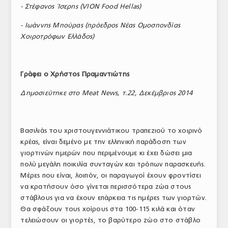
-
Στέφανος
Ίσερης
(
VION
Food Hellas
)
ΤΟ ΠΕΡΙΟΔΙΚΟ
- Ιωάννης Μπούρας (πρόεδρος Νέας Ομοσπονδίας
Profile
Χοιροτρόφων Ελλάδος)
ΑΡΧΕΙΟ ΤΕΥΧΩΝ
ΣΥΝΕΔΡΙΟ ΚΡΕΑΤΟΣ
Γράφει ο Χρήστος Πραμαντιώτης
Δημοσιεύτηκε στο Meat News, τ.22, Δεκέμβριος 2014
Βασιλιάς του χριστουγεννιάτικου τραπεζιού το χοιρινό
κρέας, είναι δεμένο με την ελληνική παράδοση των
γιορτινών ημερών που περιμένουμε κι έχει δώσει μια
πολύ μεγάλη ποικιλία συνταγών και τρόπων παρασκευής.
Μέρες που είναι, λοιπόν, οι παραγωγοί έχουν φροντίσει
να κρατήσουν όσο γίνεται περισσότερα ζώα στους
στάβλους για να έχουν επάρκεια τις ημέρες των γιορτών.
Θα σφάξουν τους χοίρους στα 100-115 κιλά και όταν
τελειώσουν οι γιορτές, το βαρύτερο ζώο στο στάβλο