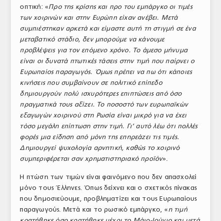
οπτική: «
Προ της κρίσης και προ του εμπάργκο οι τιμές
των χοιρινών και στην Ευρώπη είχαν ανέβει. Μετά
συμπιέστηκαν αρκετά και είμαστε αυτή τη στιγμή σε ένα
μεταβατικό στάδιο, δεν μπορούμε να κάνουμε
προβλέψεις για τον επόμενο χρόνο. Το άμεσο μήνυμα
είναι οι δυνατά πτωτικές τάσεις στην τιμή που παίρνει ο
Ευρωπαίος παραγωγός. Όμως πρέπει να πω ότι κάποιες
κινήσεις που συμβαίνουν σε πολιτικό επίπεδο
δημιουργούν πολύ ισχυρότερες επιπτώσεις από όσο
πραγματικά τους αξίζει. Το ποσοστό των ευρωπαϊκών
εξαγωγών χοιρινού στη Ρωσία είναι μικρό για να έχει
τόσο μεγάλη επίπτωση στην τιμή. Γι’ αυτό λέω ότι πολλές
φορές μια είδηση από μόνη της επηρεάζει τις τιμές.
Δημιουργεί ψυχολογία αρνητική, καθώς το χοιρινό
συμπεριφέρεται σαν χρηματιστηριακό προϊόν
».
Η πτώση των τιμών είναι φαινόμενο που δεν απασχολεί
μόνο τους Έλληνες. Όπως δείχνει και ο σχετικός πίνακας
που δημοσιεύουμε, προβληματίζει και τους Ευρωπαίους
παραγωγούς. Μετά και το ρωσικό εμπάργκο, «
η τιμή
κρατήθηκε όσο κρατήθηκε μέχρι το Μάιο-Ιούνιο και μετά