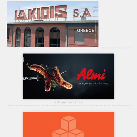
▴
Advertisement
▴