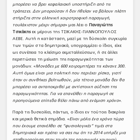
μπορέσει να βρει κεφαλαιακή υποστήριξη από τις
τράπεζες. Δεν μπορούσαν ή δεν ήθελαν να βάλουν πλάτη
στήριξης στην ελληνική χοιροτροφική παραγωγή,
τουλάχιστον μέχρι σήμερα
» μας λέει ο
Παναγιώτης
Τσικάκης
εκ μέρους της ΤΣΙΚΑΚΗΣ-ΓΙΑΝΝΟΠΟΥΛΟΣ
ΑΕΒΕ. Αυτή η κατάσταση, μαζί με τη δύσκολη συγκυρία
των τιμών στα δημητριακά, υπογραμμίζει ο ίδιος, είχε
ως συνέπεια το κλείσιμο εκμεταλλεύσεων, ή σε άλλες
περιπτώσεις τη μείωση της παραγωγικότητας των
μονάδων. «
Μονάδες με 600 χοιρομητέρες τις κάνανε 300.
Αυτή όμως είναι μια πολιτική που περιέχει ρίσκο, γιατί
όταν οι συνθήκες βελτιωθούν, μία τέτοια μονάδα δεν θα
μπορέσει να ανταποκριθεί με αντίστοιχη αύξηση της
παραγωγικότητας. Για να επανέλθει η παραγωγή σε
προηγούμενα επίπεδα θέλει πάνω από ενάμιση χρόνο
».
Παρά τις δυσκολίες, πάντως, ο ίδιος εν τούτοις διακρίνει
και μερικά θετικά σημάδια. «
Είναι μόλις ένα χρόνο τώρα
που έχουμε επανέλθει σε “φυσιολογικές” τιμές στα
δημητριακά και πρέπει να σας πω ότι το 2014 υπήρξε μια
σταθεροποίηση στον τομέα της παραγωγής χοιρινού