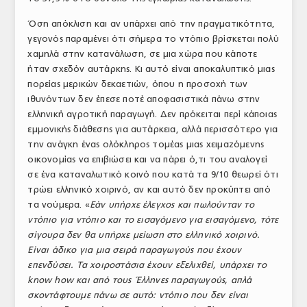
Όση απόκλιση και αν υπάρχει από την πραγματικότητα,
γεγονός παραμένει ότι σήμερα το ντόπιο βρίσκεται πολύ
χαμηλά στην κατανάλωση, σε μια χώρα που κάποτε
ήταν σχεδόν αυτάρκης. Κι αυτό είναι αποκαλυπτικό μιας
πορείας μερικών δεκαετιών, όπου η προσοχή των
ιθυνόντων δεν έπεσε ποτέ αποφασιστικά πάνω στην
ελληνική αγροτική παραγωγή. Δεν πρόκειται περί κάποιας
εμμονικής διάθεσης για αυτάρκεια, αλλά περισσότερο για
την ανάγκη ένας ολόκληρος τομέας μιας χειμαζόμενης
οικονομίας να επιβιώσει και να πάρει ό,τι του αναλογεί
σε ένα καταναλωτικό κοινό που κατά τα 9/10 θεωρεί ότι
τρώει ελληνικό χοιρινό, αν και αυτό δεν προκύπτει από
τα νούμερα. «
Εάν υπήρχε έλεγχος και πωλούνταν το
ντόπιο για ντόπιο και το εισαγόμενο για εισαγόμενο, τότε
σίγουρα δεν θα υπήρχε μείωση στο ελληνικό χοιρινό.
Είναι άδικο για μια σειρά παραγωγούς που έχουν
επενδύσει. Τα χοιροστάσια έχουν εξελιχθεί, υπάρχει το
know
how
και από τους Έλληνες παραγωγούς, απλά
σκοντάφτουμε πάνω σε αυτό: ντόπιο που δεν είναι