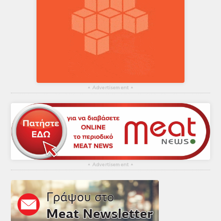
▴
Advertisement
▴
▴
Advertisement
▴