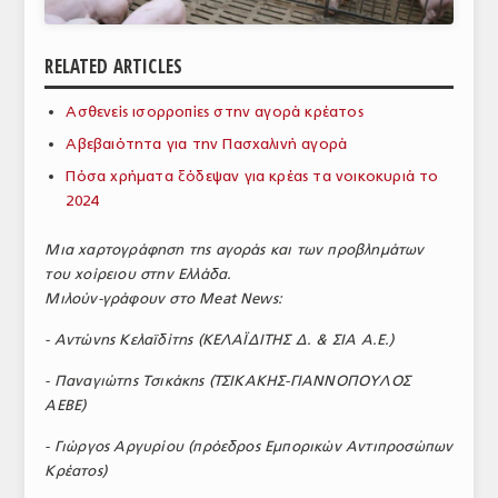
ΑΝΑΛΥΣΕΙΣ
RELATED ARTICLES
ΕΜΠΟΡΙΚΟΣ ΚΑΤΑΛΟΓΟΣ
Ασθενείς ισορροπίες στην αγορά κρέατος
ΠΑΡΑΓΩΓΗ & ΕΜΠΟΡΙΑ
Αβεβαιότητα για την Πασχαλινή αγορά
ΣΦΑΓΕΙΑ
Πόσα χρήματα ξόδεψαν για κρέας τα νοικοκυριά το
2024
ΠΡΩΤΕΣ ΥΛΕΣ
Μια χαρτογράφηση της αγοράς και των προβλημάτων
ΕΞΟΠΛΙΣΜΟΣ
του χοίρειου στην Ελλάδα.
Μιλούν-γράφουν στο
Meat
News
:
ΥΠΗΡΕΣΙΕΣ
- Αντώνης Κελαϊδίτης (ΚΕΛΑΪΔΙΤΗΣ Δ. & ΣΙΑ Α.Ε.)
ΕΜΠΟΡΙΚΟΙ ΑΝΤΙΠΡΟΣΩΠΟΙ
- Παναγιώτης Τσικάκης (ΤΣΙΚΑΚΗΣ-ΓΙΑΝΝΟΠΟΥΛΟΣ
ΝΟΜΟΘΕΣΙΑ
ΑΕΒΕ)
ΕΛΛΗΝΙΚΗ ΝΟΜΟΘΕΣΙΑ
- Γιώργος Αργυρίου (πρόεδρος Εμπορικών Αντιπροσώπων
Κρέατος)
ΕΥΡΩΠΑΪΚΗ ΝΟΜΟΘΕΣΙΑ