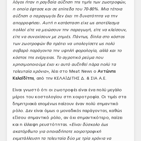
λόγος ήταν η ραγδαία αύξηση της τιμής των ζωοτροφών,
η οποία έφτασε και σε επίπεδα του 70-80%. Μια τέτοια
αύξηση ο παραγωγός δεν έχει τη δυνατότητα να την
απορροφήσει. Αυτή η κατάσταση είχε ως αποτέλεσμα
πολλοί είτε να μειώσουν την παραγωγή, είτε να κλείσουν,
είτε να συνεχίσουν με ζημιές. Πάντως, δίπλα στο κόστος
των ζωοτροφών θα πρέπει να υπολογίσετε ως πολύ
σοβαρό παράγοντα την υψηλή φορολογία, αλλά και το
κόστος της ενέργειας. Το αγροτικό ρεύμα που
χρησιμοποιούμε έχει κι αυτό αυξηθεί πάρα πολύ τα
τελευταία χρόνια
», λέει στο Meat News ο
Αντώνης
Κελαϊδίτης
, από την ΚΕΛΑΪΔΙΤΗΣ Δ. & ΣΙΑ Α.Ε.
Είναι γνωστό ότι οι ζωοτροφές είναι ένα πολύ μεγάλο
μέρος του κοστολογίου στη χοιροτροφία. Οι τιμές στα
δημητριακά επομένως παίζουν έναν πολύ σημαντικό
ρόλο. Δεν είναι όμως ο μοναδικός παράγοντας, καθώς
εξίσου σημαντικό ρόλο, αν όχι σημαντικότερο, παίζει
και η έλλειψη ρευστότητας. «
Είναι δύσκολο έως
ακατόρθωτο για οποιαδήποτε χοιροτροφική
εκμετάλλευση τα τελευταία δύο με τρία χρόνια να