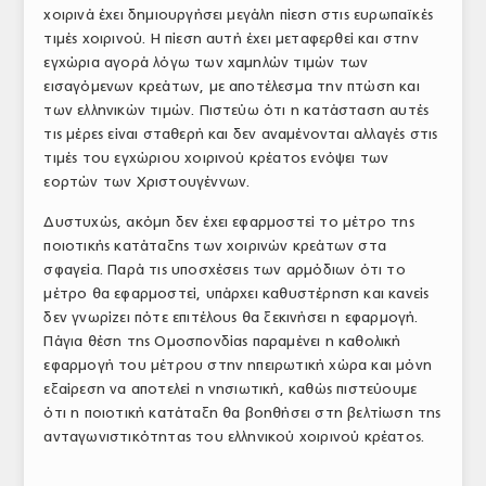
χοιρινά έχει δημιουργήσει μεγάλη πίεση στις ευρωπαϊκές
τιμές χοιρινού. Η πίεση αυτή έχει μεταφερθεί και στην
εγχώρια αγορά λόγω των χαμηλών τιμών των
εισαγόμενων κρεάτων, με αποτέλεσμα την πτώση και
των ελληνικών τιμών. Πιστεύω ότι η κατάσταση αυτές
τις μέρες είναι σταθερή και δεν αναμένονται αλλαγές στις
τιμές του εγχώριου χοιρινού κρέατος ενόψει των
εορτών των Χριστουγέννων.
Δυστυχώς, ακόμη δεν έχει εφαρμοστεί το μέτρο της
ποιοτικής κατάταξης των χοιρινών κρεάτων στα
σφαγεία. Παρά τις υποσχέσεις των αρμόδιων ότι το
μέτρο θα εφαρμοστεί, υπάρχει καθυστέρηση και κανείς
δεν γνωρίζει πότε επιτέλους θα ξεκινήσει η εφαρμογή.
Πάγια θέση της Ομοσπονδίας παραμένει η καθολική
εφαρμογή του μέτρου στην ηπειρωτική χώρα και μόνη
εξαίρεση να αποτελεί η νησιωτική, καθώς πιστεύουμε
ότι η ποιοτική κατάταξη θα βοηθήσει στη βελτίωση της
ανταγωνιστικότητας του ελληνικού χοιρινού κρέατος.