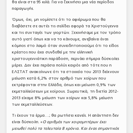
θα είναι στα 95 κιλά. Για να ξεκινήσει μια νέα περίοδος
παραγωγής.
Όμως, όχι, μη νομίσετε ότι το αφιέρωμα που θα
διαβάσετε σε αυτές τις σελίδες αφορά τα Χριστούγεννα
και τις συνταγές των γιορτών. Ξεκινήσαμε με τον τρόπο
αυτό γιατί όπως και να το κάνουμε, ανεβαίνει ένας
κόμπος στο λαιμό όταν συνειδητοποιούμε ότι το είδος
κρέατος που έχει συνδεθεί με την ελληνική
χριστουγεννιάτικη παράδοση, περνάει σήμερα δύσκολες
μέρες. Δεν έχει περάσει πολύς καιρός από τότε που η
ΕΛΣΤΑΤ ανακοίνωνε ότι τα στοιχεία του 2013 δείχνουν
μείωση κατά 6,2% στον αριθμό των χοίρων που
εκτρέφονται στην Ελλάδα, όπως και μείωση 0,9% των
εκμεταλλεύσεων με χοίρους. Σωρευτικά, τη διετία 2012-
2013 είχαμε 8% μείωση των χοίρων και 5,8% μείωση
των εκμεταλλεύσεων.
Τι έχουν τα έρμα…; θα ρωτήσει κανείς. Η απάντηση δεν
είναι δύσκολη. «
Ο αριθμός των χοιρομητέρων έχει
μειωθεί πολύ τα τελευταία 8 χρόνια. Και ένας σημαντικός