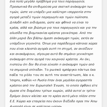
ένα πολύ μεγάλο πρόβλημα για τους παραγωγούς.
Προσωπικά θα επιθυμούσα μια σχετική ανάκαμψη των
τιμών, ώστε να υπάρξει μια καλύτερη ισορροπία στην
αγορά μεταξύ τιμών παραγωγής και τιμών πώλησης.
Δηλαδή κάτι ενδιάμεσο, ώστε και φθηνό να είναι το
κρέας, αλλά και βιώσιμο για τους παραγωγούς και για την
αλυσίδα της βιομηχανίας κρέατος γενικότερα. Από την
άλλη μεριά δεν βλέπω άμεση ανάκαμψη τιμών, εκτός αν
υπάρξουν γεγονότα. Όπως για παράδειγμα κάποιες χώρες
που είναι κλειστές αγορές αυτή τη στιγμή, αν ανοίξουν
και ανακάμψουν, σίγουρα αυτό θα σημάνει γενικότερη
ανάκαμψη στην αγορά του χοιρινού κρέατος. Αν όχι,
πιστεύω ότι δεν θα είναι εύκολη η ανάκαμψη τιμών από
τα σημερινά επίπεδα
». Το ρωσικό εμπάργκο πάντως έχει
παίξει το ρόλο του σε αυτή την αναστάτωση, λέει ο κ.
Ίσερης, καθώς «
η Ρωσία ήταν ένας μεγάλος αγοραστής
κρέατος από την Ευρωπαϊκή Ένωση, το οποίο έφθανε είτε
άμεσα είτε διαμέσου τρίτων χωρών, αλλά αυτοί οι τρίτοι
δρόμοι έχουν κλείσει και το κρέας αυτό μένει πλέον στην
Ε.Ε. Χώρες και εταιρείες που έχουν διέξοδο προς την Άπω
Ανατολή είναι σε καλύτερη μοίρα
».