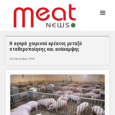
☰
ΑΡΘΡΟΓΡΑΦΙΑ
ΕΛΛΑΔΑ
ΕΙΔΗΣΕΙΣ
Η αγορά χοιρινού κρέατος μεταξύ
σταθεροποίησης και ανάκαμψης
ΣΥΝΕΝΤΕΥΞΕΙΣ
20 December 2014
ΘΕΜΑΤΑ
ΑΝΑΛΥΣΕΙΣ
ΚΟΣΜΟΣ
ΕΙΔΗΣΕΙΣ
ΕΥΡΩΠΑΪΚΕΣ ΑΠΟΦΑΣΕΙΣ
ΘΕΜΑΤΑ