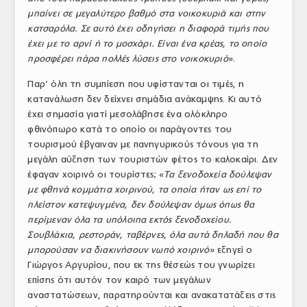
μπαίνει σε μεγαλύτερο βαθμό στα νοικοκυριά και στην
κατσαρόλα. Σε αυτό έχει οδηγήσει η διαφορά τιμής που
έχει με το αρνί ή το μοσχάρι. Είναι ένα κρέας, το οποίο
προσφέρει πάρα πολλές λύσεις στο νοικοκυριό
».
Παρ’ όλη τη συμπίεση που υφίστανται οι τιμές, η
κατανάλωση δεν δείχνει σημάδια ανάκαμψης. Κι αυτό
έχει σημασία γιατί μεσολάβησε ένα ολόκληρο
φθινόπωρο κατά το οποίο οι παράγοντες του
τουρισμού έβγαιναν με πανηγυρικούς τόνους για τη
μεγάλη αύξηση των τουριστών φέτος το καλοκαίρι. Δεν
έφαγαν χοιρινό οι τουρίστες; «
Τα ξενοδοχεία δούλεψαν
με φθηνά κομμάτια χοιρινού, τα οποία ήταν ως επί το
πλείστον κατεψυγμένα, δεν δούλεψαν όμως όπως θα
περίμεναν όλα τα υπόλοιπα εκτός ξενοδοχείου.
Σουβλάκια, ρεστοράν, ταβέρνες, όλα αυτά δηλαδή που θα
μπορούσαν να διακινήσουν νωπό χοιρινό
» εξηγεί ο
Γιώργος Αργυρίου, που εκ της θέσεώς του γνωρίζει
επίσης ότι αυτόν τον καιρό των μεγάλων
αναστατώσεων, παρατηρούνται και ανακατατάξεις στις