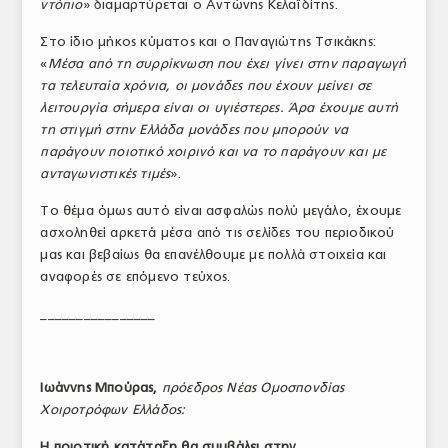
ντόπιο
» διαμαρτύρεται ο Αντώνης Κελαϊδίτης.
Στο ίδιο μήκος κύματος και ο Παναγιώτης Τσικάκης:
«
Μέσα από τη συρρίκνωση που έχει γίνει στην παραγωγή
τα τελευταία χρόνια, οι μονάδες που έχουν μείνει σε
λειτουργία σήμερα είναι οι υγιέστερες. Άρα έχουμε αυτή
τη στιγμή στην Ελλάδα μονάδες που μπορούν να
παράγουν ποιοτικό χοιρινό και να το παράγουν και με
ανταγωνιστικές τιμές
».
Το θέμα όμως αυτό είναι ασφαλώς πολύ μεγάλο, έχουμε
ασχοληθεί αρκετά μέσα από τις σελίδες του περιοδικού
μας και βεβαίως θα επανέλθουμε με πολλά στοιχεία και
αναφορές σε επόμενο τεύχος.
________________
Ιωάννης Μπούρας,
πρόεδρος Νέας Ομοσπονδίας
Χοιροτρόφων Ελλάδος:
Η ποιοτική κατάταξη θα συμβάλει στην