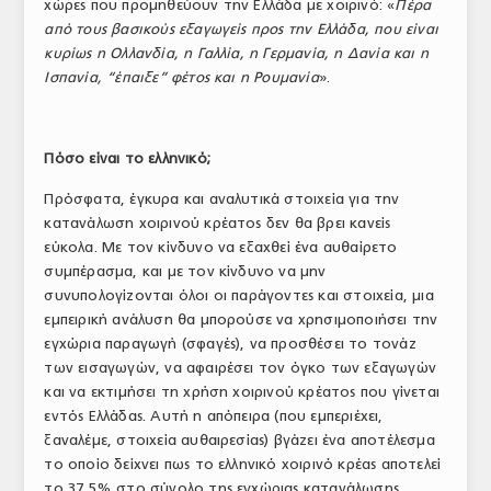
χώρες που προμηθεύουν την Ελλάδα με χοιρινό: «
Πέρα
από τους βασικούς εξαγωγείς προς την Ελλάδα, που είναι
κυρίως η Ολλανδία, η Γαλλία, η Γερμανία, η Δανία και η
Ισπανία, “έπαιξε” φέτος και η Ρουμανία
».
Πόσο είναι το ελληνικό;
Πρόσφατα, έγκυρα και αναλυτικά στοιχεία για την
κατανάλωση χοιρινού κρέατος δεν θα βρει κανείς
εύκολα. Με τον κίνδυνο να εξαχθεί ένα αυθαίρετο
συμπέρασμα, και με τον κίνδυνο να μην
συνυπολογίζονται όλοι οι παράγοντες και στοιχεία, μια
εμπειρική ανάλυση θα μπορούσε να χρησιμοποιήσει την
εγχώρια παραγωγή (σφαγές), να προσθέσει το τονάζ
των εισαγωγών, να αφαιρέσει τον όγκο των εξαγωγών
και να εκτιμήσει τη χρήση χοιρινού κρέατος που γίνεται
εντός Ελλάδας. Αυτή η απόπειρα (που εμπεριέχει,
ξαναλέμε, στοιχεία αυθαιρεσίας) βγάζει ένα αποτέλεσμα
το οποίο δείχνει πως το ελληνικό χοιρινό κρέας αποτελεί
το 37,5% στο σύνολο της εγχώριας κατανάλωσης.