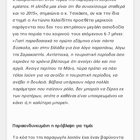
κρέατος. Η ελπίδα μας είναι ότι θα συνεχίσουμε σταθερά
και το 2015
», σημειώνει ο κ. Τσικάκης, αν και την ίδια
στιγμή ο Αντώνης Κελαϊδίτης προσθέτει μερικούς
παράγοντες που δεν του επιτρέπουν μεγάλη αισιοδοξία
για την πορεία του χοιρινού τους επόμενους 6-7 μήνες:
«
Γιατί παραδοσιακά το πρώτο εξάμηνο είναι πάντα
δύσκολο, και στην Ελλάδα για ένα λόγο παραπάνω, λόγω
της Σαρακοστής. Αντίστοιχα, η τουριστική περίοδος όσο
περνάνε τα χρόνια βλέπουμε ότι ανοίγει όλο και πιο
αργά. Άνοιγε περίπου το Μάιο, τώρα πρέπει να πάει
τέλος Ιούνη για να ανοίξει η τουριστική περίοδος, να
ανέβει η δουλειά. Βέβαια υπάρχουν πάρα πολλές
παράμετροι που παίζουν ρόλο, δεν μπορείς να ξέρεις εκ
των προτέρων, οπότε ο καθένας είναι υποχρεωμένος να
κάνει ό,τι καλύτερο μπορεί
».
Παρακινδυνευμένη η πρόβλεψη για τιμές
Το κόστος της παραγωγής λοιπόν έχει έναν βαρύνοντα