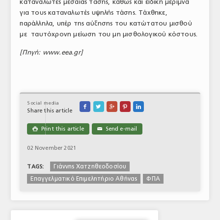
καταναλωτές μεσαίας τάσης, καθώς και ειδική μέριμνα
για τους καταναλωτές υψηλής τάσης. Τάχθηκε,
παράλληλα, υπέρ της αύξησης του κατώτατου μισθού
με ταυτόχρονη μείωση του μη μισθολογικού κόστους.
[Πηγή: www.eea.gr]
Social media





Share this article
Print this article
Send e-mail

✉
02 November 2021
Γιάννης Χατζηθεοδοσίου
TAGS:
Επαγγελματικό Επιμελητήριο Αθήνας
ΦΠΑ