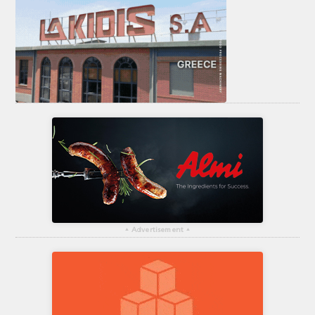
▴
Advertisement
▴