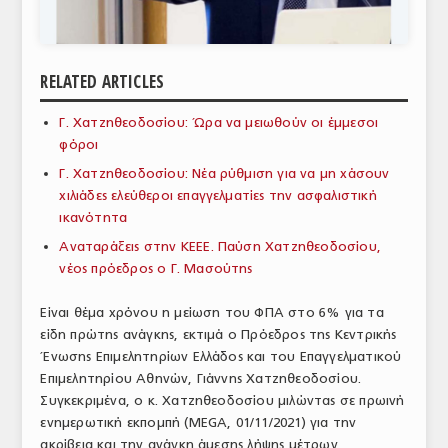
ΑΝΑΛΥΣΕΙΣ
ΕΜΠΟΡΙΚΟΣ ΚΑΤΑΛΟΓΟΣ
RELATED ARTICLES
ΠΑΡΑΓΩΓΗ & ΕΜΠΟΡΙΑ
Γ. Χατζηθεοδοσίου: Ώρα να μειωθούν οι έμμεσοι
φόροι
ΣΦΑΓΕΙΑ
Γ. Χατζηθεοδοσίου: Νέα ρύθμιση για να μη χάσουν
ΠΡΩΤΕΣ ΥΛΕΣ
χιλιάδες ελεύθεροι επαγγελματίες την ασφαλιστική
ικανότητα
ΕΞΟΠΛΙΣΜΟΣ
Αναταράξεις στην ΚΕΕΕ. Παύση Χατζηθεοδοσίου,
νέος πρόεδρος ο Γ. Μασούτης
ΥΠΗΡΕΣΙΕΣ
ΕΜΠΟΡΙΚΟΙ ΑΝΤΙΠΡΟΣΩΠΟΙ
Είναι θέμα χρόνου η μείωση του ΦΠΑ στο 6% για τα
είδη πρώτης ανάγκης, εκτιμά ο Πρόεδρος της Κεντρικής
ΝΟΜΟΘΕΣΙΑ
Ένωσης Επιμελητηρίων Ελλάδος και του Επαγγελματικού
Επιμελητηρίου Αθηνών, Γιάννης Χατζηθεοδοσίου.
ΕΛΛΗΝΙΚΗ ΝΟΜΟΘΕΣΙΑ
Συγκεκριμένα, ο κ. Χατζηθεοδοσίου μιλώντας σε πρωινή
ενημερωτική εκπομπή (MEGA, 01/11/2021) για την
ΕΥΡΩΠΑΪΚΗ ΝΟΜΟΘΕΣΙΑ
ακρίβεια και την ανάγκη άμεσης λήψης μέτρων,