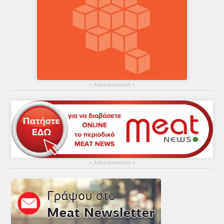
▴
Advertisement
▴
▴
Advertisement
▴