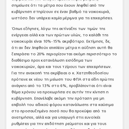
σημείωσε ότι τα μέτρα που έχουν ληφθεί από την
ΤΟ ΠΕΡΙΟΔΙΚΟ
κυβέρνηση στηρίζουν σε έναν βαθμό τα νοικοκυριά,
Profile
ωστόσο δεν υπάρχει καμία μέριμνα για τις επιχειρήσεις.
Όπως εξήγησε, λόγω της εκτίναξης των τιμών της
ΑΡΧΕΙΟ ΤΕΥΧΩΝ
ενέργειας αλλά και των πρώτων υλών, το καλάθι της
ΣΥΝΕΔΡΙΟ ΚΡΕΑΤΟΣ
νοικοκυράς είναι 10%-15% ακριβότερο. Εκτίμησε, δε,
ότι αν δεν ληφθούν επιπλέον μέτρα η αύξηση αυτή θα
ξεπεράσει το 20% περιορίζοντας ακόμη περισσότερο το
διαθέσιμο προς κατανάλωση εισόδημα των
νοικοκυριών, άρα και τους τζίρους των επιχειρήσεων.
Για την ανακοπή της ακρίβειας ο κ. Χατζηθεοδοσίου
πρότεινε εκ νέου τη μείωση του ΦΠΑ στα είδη πρώτης
ανάγκης από το 13% στο 6%, προβλέποντας ότι είναι
θέμα χρόνου να προχωρήσει σε αυτήν την κίνηση η
κυβέρνηση. Επανέλαβε ακόμη την πρόταση για μη
επιβολή του ειδικού φόρου κατανάλωσης στα καύσιμα
στο προσαυξημένο ποσό που θα προκύψει από τις
ανατιμήσεις, αλλά και για υπαγωγή στις ευνοϊκές
ρυθμίσεις για την επιδότηση ρεύματος και για τους