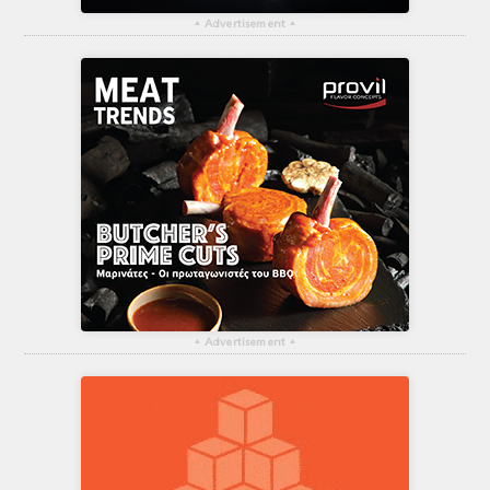
▴
Advertisement
▴
▴
Advertisement
▴