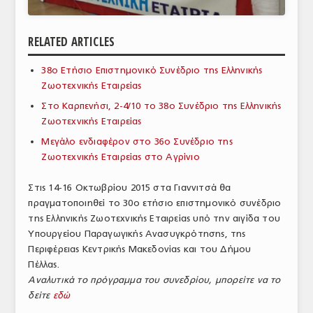
ΑΝΑΛΥΣΕΙΣ
RELATED ARTICLES
ΕΜΠΟΡΙΚΟΣ ΚΑΤΑΛΟΓΟΣ
38ο Ετήσιο Επιστημονικό Συνέδριο της Ελληνικής
ΠΑΡΑΓΩΓΗ & ΕΜΠΟΡΙΑ
Ζωοτεχνικής Εταιρείας
ΣΦΑΓΕΙΑ
Στο Καρπενήσι, 2-4/10 το 38ο Συνέδριο της Ελληνικής
Ζωοτεχνικής Εταιρείας
ΠΡΩΤΕΣ ΥΛΕΣ
Μεγάλο ενδιαφέρον στο 36ο Συνέδριο της
Ζωοτεχνικής Εταιρείας στο Αγρίνιο
ΕΞΟΠΛΙΣΜΟΣ
Στις 14-16 Οκτωβρίου 2015 στα Γιαννιτσά θα
ΥΠΗΡΕΣΙΕΣ
πραγματοποιηθεί το 30ο ετήσιο επιστημονικό συνέδριο
ΕΜΠΟΡΙΚΟΙ ΑΝΤΙΠΡΟΣΩΠΟΙ
της Ελληνικής Ζωοτεχνικής Εταιρείας υπό την αιγίδα του
Υπουργείου Παραγωγικής Ανασυγκρότησης, της
ΝΟΜΟΘΕΣΙΑ
Περιφέρειας Κεντρικής Μακεδονίας και του Δήμου
Πέλλας.
ΕΛΛΗΝΙΚΗ ΝΟΜΟΘΕΣΙΑ
Αναλυτικά το πρόγραμμα του συνεδρίου, μπορείτε να το
δείτε
εδώ
ΕΥΡΩΠΑΪΚΗ ΝΟΜΟΘΕΣΙΑ