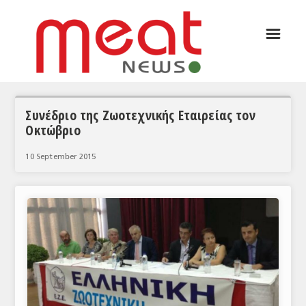
☰
ΑΡΘΡΟΓΡΑΦΙΑ
ΕΛΛΑΔΑ
ΕΙΔΗΣΕΙΣ
Συνέδριο της Ζωοτεχνικής Εταιρείας τον
Οκτώβριο
ΣΥΝΕΝΤΕΥΞΕΙΣ
10 September 2015
ΘΕΜΑΤΑ
ΑΝΑΛΥΣΕΙΣ
ΚΟΣΜΟΣ
ΕΙΔΗΣΕΙΣ
ΕΥΡΩΠΑΪΚΕΣ ΑΠΟΦΑΣΕΙΣ
ΘΕΜΑΤΑ