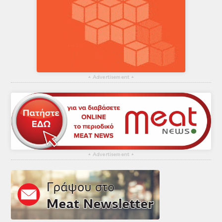
▴
Advertisement
▴
▴
Advertisement
▴