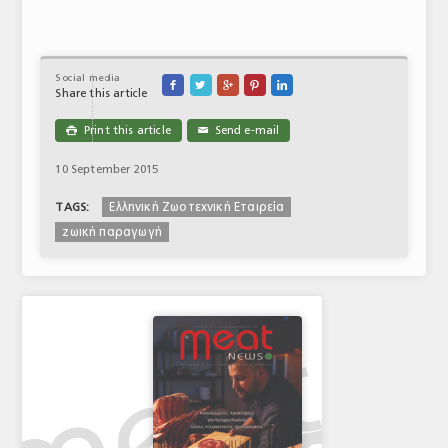
ΤΟ ΠΕΡΙΟΔΙΚΟ
Profile
Social media





Share this article
ΑΡΧΕΙΟ ΤΕΥΧΩΝ
Print this article
Send e-mail

✉
ΣΥΝΕΔΡΙΟ ΚΡΕΑΤΟΣ
10 September 2015
Ελληνική Ζωοτεχνική Εταιρεία
TAGS:
ζωική παραγωγή