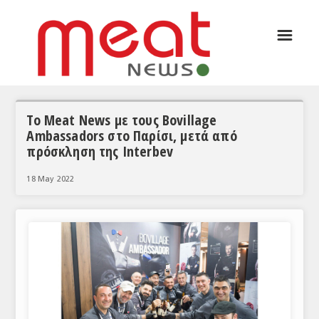
☰
ΑΡΘΡΟΓΡΑΦΙΑ
ΕΛΛΑΔΑ
ΕΙΔΗΣΕΙΣ
To Meat News με τους Bovillage
Ambassadors στο Παρίσι, μετά από
ΣΥΝΕΝΤΕΥΞΕΙΣ
πρόσκληση της Interbev
ΘΕΜΑΤΑ
18 May 2022
ΑΝΑΛΥΣΕΙΣ
ΚΟΣΜΟΣ
ΕΙΔΗΣΕΙΣ
ΕΥΡΩΠΑΪΚΕΣ ΑΠΟΦΑΣΕΙΣ
ΘΕΜΑΤΑ