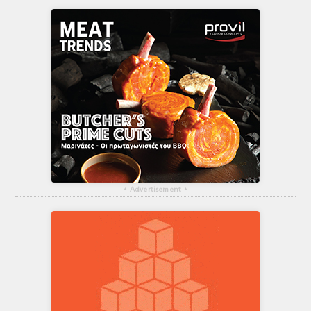
▴
Advertisement
▴