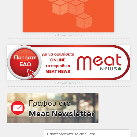
▴
Advertisement
▴
▴
Advertisement
▴