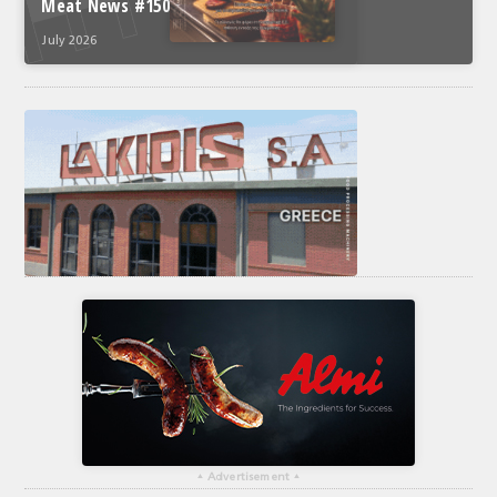
Meat News #150
July 2026
▴
Advertisement
▴