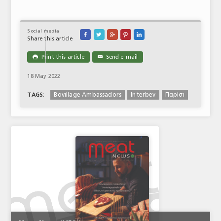
Social media





Share this article
Print this article
Send e-mail

✉
18 May 2022
Bovillage Ambassadors
Interbev
Παρίσι
TAGS: