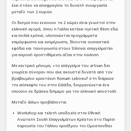
έχει στόχο να επισφραγίσει τη δυνατή συνεργασία
ΤΟ ΠΕΡΙΟΔΙΚΟ
μεταξύ των 2 χωρών.
Profile
Οι δεσμοί που ενώνουν τις 2 χώρες είναι γνωστοί στην
ελληνική αγορά, όπου η Γαλλία κατέχει ηγετική θέση εδώ
ΑΡΧΕΙΟ ΤΕΥΧΩΝ
και πολλά χρόνια, υλοποιώντας προγράμματα
ΣΥΝΕΔΡΙΟ ΚΡΕΑΤΟΣ
επιμόρφωσης και ενημέρωσης, δίνοντας ουσιαστικά
εφόδια και τεχνογνωσία στους Έλληνες επαγγελματίες
για παροχή προστιθέμενης αξίας στην πώληση.
Με κεντρικό μήνυμα, «το επάγγελμα του artisan δεν
γνωρίζει σύνορα» που είχε ακουστεί δυνατά από τον
βραβευμένο κρεοτέχνη Romain Leboeuf στη διάρκεια
της επίσκεψής του στην Ελλάδα, διοργανώνεται ένα
πλούσιο σε δράσεις διήμερο για την ελληνική αποστολή.
Μεταξύ άλλων προβλέπονται:
Workshop και τελετή υποδοχής στην Εθνική
Ανώτατη Σχολή Επαγγελμάτων Κρέατος στο Παρίσι
παρουσία του Γάλλου προέδρου της Ομοσπονδίας