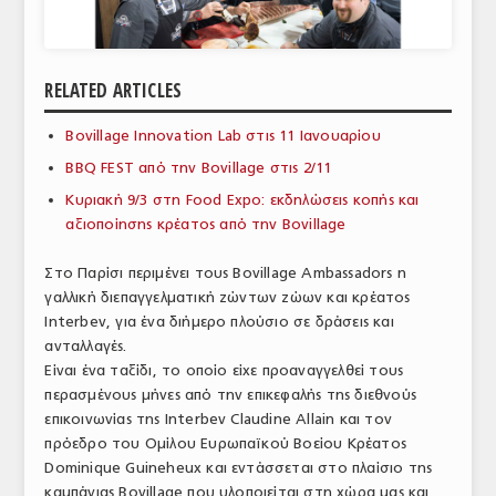
ΑΝΑΛΥΣΕΙΣ
ΕΜΠΟΡΙΚΟΣ ΚΑΤΑΛΟΓΟΣ
RELATED ARTICLES
ΠΑΡΑΓΩΓΗ & ΕΜΠΟΡΙΑ
Bovillage Innovation Lab στις 11 Ιανουαρίου
ΣΦΑΓΕΙΑ
BBQ FEST από την Bovillage στις 2/11
Κυριακή 9/3 στη Food Expo: εκδηλώσεις κοπής και
ΠΡΩΤΕΣ ΥΛΕΣ
αξιοποίησης κρέατος από την Bovillage
ΕΞΟΠΛΙΣΜΟΣ
Στο Παρίσι περιμένει τους Bovillage Ambassadors η
γαλλική διεπαγγελματική ζώντων ζώων και κρέατος
ΥΠΗΡΕΣΙΕΣ
Interbev, για ένα διήμερο πλούσιο σε δράσεις και
ΕΜΠΟΡΙΚΟΙ ΑΝΤΙΠΡΟΣΩΠΟΙ
ανταλλαγές.
Είναι ένα ταξίδι, το οποίο είχε προαναγγελθεί τους
ΝΟΜΟΘΕΣΙΑ
περασμένους μήνες από την επικεφαλής της διεθνούς
επικοινωνίας της Interbev Claudine Allain και τον
ΕΛΛΗΝΙΚΗ ΝΟΜΟΘΕΣΙΑ
πρόεδρο του Ομίλου Ευρωπαϊκού Βοείου Κρέατος
Dominique Guineheux και εντάσσεται στο πλαίσιο της
ΕΥΡΩΠΑΪΚΗ ΝΟΜΟΘΕΣΙΑ
καμπάνιας Bovillage που υλοποιείται στη χώρα μας και