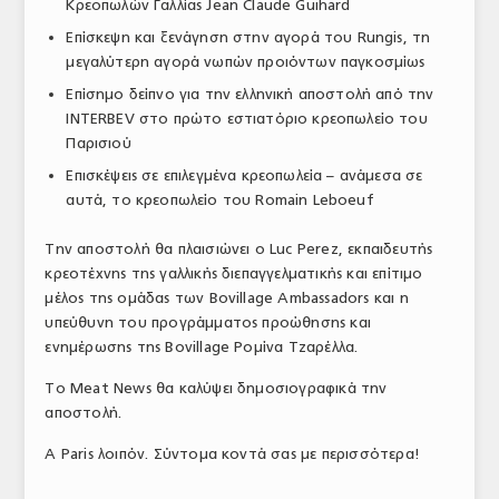
Κρεοπωλών Γαλλίας Jean Claude Guihard
Επίσκεψη και ξενάγηση στην αγορά του Rungis, τη
μεγαλύτερη αγορά νωπών προιόντων παγκοσμίως
Επίσημο δείπνο για την ελληνική αποστολή από την
INTERBEV στο πρώτο εστιατόριο κρεοπωλείο του
Παρισιού
Επισκέψεις σε επιλεγμένα κρεοπωλεία – ανάμεσα σε
αυτά, το κρεοπωλείο του Romain Leboeuf
Την αποστολή θα πλαισιώνει ο Luc Perez, εκπαιδευτής
κρεοτέχνης της γαλλικής διεπαγγελματικής και επίτιμο
μέλος της ομάδας των Bovillage Ambassadors και η
υπεύθυνη του προγράμματος προώθησης και
ενημέρωσης της Bovillage Ρομίνα Τζαρέλλα.
Το Meat News θα καλύψει δημοσιογραφικά την
αποστολή.
A Paris λοιπόν. Σύντομα κοντά σας με περισσότερα!