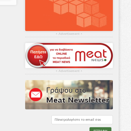
▴
Advertisement
▴
▴
Advertisement
▴