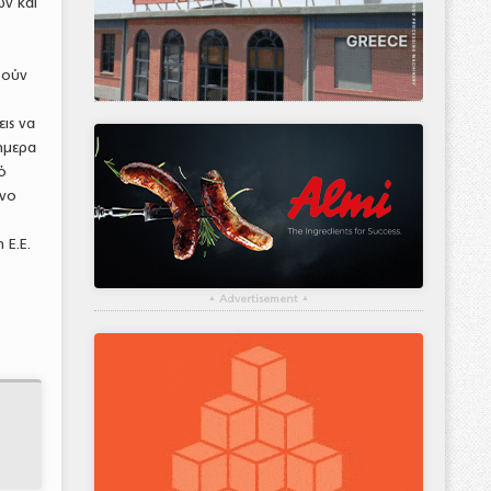
ν και
ρούν
ις να
ήμερα
ό
όνο
 Ε.Ε.
▴
Advertisement
▴