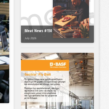
Meat News #150
July 2026