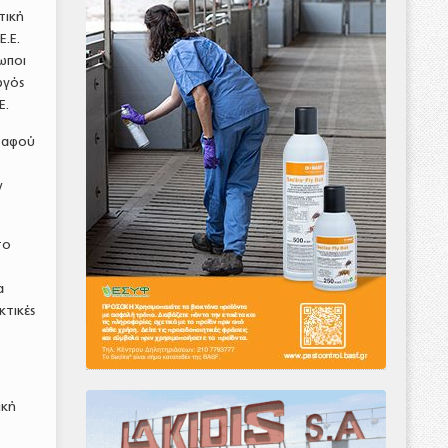
τική
.Ε.
ωποι
ργός
Ε.
, αφού
ν
το
α
κτικές
ική