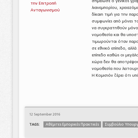
σημείωσε ο γενικός γρ
την Επιτροπή
λιανεμπορίου, χρειαζόμ
Ανταγωνισμού
δίκαιη τιμή για την πα
συμφωνίες από μόνες το
να συγκρατηθούν μόνο 
νομοθεσία και θα υποστ
τιμωρούνται όταν παρα
σε εθνικό επίπεδο, αλλ
επίπεδο καθώς οι μεγάλ
χώρα δεν θα αποτρέψου
νομοθεσία που λειτουργε
Η Κομισιόν ξέρει ότι υπ
12 September 2016
Αθέμιτες Εμπορικές Πρακτικές
Συμβούλιο Υπουργ
TAGS: