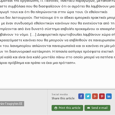
αμματέας της οργάνωσης, Π. Πεσόνεν, «Μεταξύ παραγωγών, μεταποιητώ
αστε συμβόλαια που θα διασφαλίζουν ότι οι αγρότες θα λαμβάνουν μια
ραγωγή τους και ότι θα πληρώνονται στην ώρα τους. Οι εθελοντικές
υς δεν λειτουργούν. Πιστεύουμε ότι οι άδικες εμπορικές πρακτικές μπο
με έναν συνδυασμό εθελοντικών κανόνων που θα ενισχύονται από τη
ηρίζονται από ένα δυνατό σύστημα επιβολής προκειμένου οι επιχειρήσε
βαίνουν το νόμο. […] Διαφορετικές πρωτοβουλίες λαμβάνουν χώρα σ
ά χρειαζόμαστε κανόνες που θα μπορούν να επιβληθούν σε πανευρωπαϊκ
οι του λιανεμπορίου απλώνονται πανευρωπαϊκά και οι κανόνες σε μία μ
ν τη διασυνοριακή κατάχρηση. Η Ισπανία εισήγαγε πρόσφατα σχετική
ί καλά και είναι ένα καλό μοντέλο πάνω στο οποίο μπορεί να πατήσει η
άρχει πρόβλημα και πρέπει να έχει μια πρόταση».
Social media





Share this article
ών Γεωργίας ΕΕ
Print this article
Send e-mail

✉