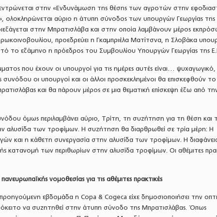
κεντρώνεται στην «Ενδυνάμωση της θέσης των αγροτών στην εφοδιασ
, ολοκληρώνεται αύριο η άτυπη σύνοδος των υπουργών Γεωργίας της Ε
διεξάγεται στην Μπρατισλάβα και στην οποία λαμβάνουν μέρος εκπρόσ
Ευρωκοινοβουλίου, προεδρεύει η Γκαμπριέλα Ματίτσνα, η Σλοβάκα υπου
 αυτό το εξάμηνο η πρόεδρος του Συμβουλίου Υπουργών Γεωργίας της Ε.
ατος που έχουν οι υπουργοί για τις ημέρες αυτές είναι… ψυχαγωγικό
ς συνόδου οι υπουργοί και οι άλλοι προσκεκλημένοι θα επισκεφθούν το
ρατισλάβας και θα πάρουν μέρος σε μια θεματική επίσκεψη έξω από τη
νόδου όμως περιλαμβάνει αύριο, Τρίτη, τη συζήτηση για τη θέση και 
 αλυσίδα των τροφίμων. Η συζήτηση θα διαρθρωθεί σε τρία μέρη: Η
ν και η κάθετη συνεργασία στην αλυσίδα των τροφίμων. Η διαφάνει
ής κατανομή των περιθωρίων στην αλυσίδα τροφίμων. Οι αθέμιτες πρα
πανευρωπαϊκής νομοθεσίας για τις αθέμιτες πρακτικές
 προηγούμενη εβδομάδα η Copa & Cogeca είχε δημοσιοποιήσει την οπτ
πρόκειτο να συζητηθεί στην άτυπη σύνοδο της Μπρατισλάβας. Όπως