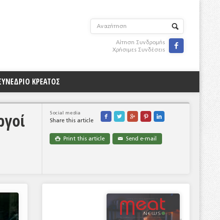
Αίτηση Συνδρομής

Χρήσιμες Συνδέσεις
ΣΥΝΕΔΡΙΟ ΚΡΕΑΤΟΣ
ργοί
Social media





Share this article
Print this article
Send e-mail

✉