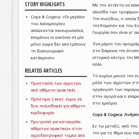
STORY HIGHLIGHTS
Με την ατζέντα να επι
αλυσίδα των τροφίμων»
Copa & Cogeca: «Οι μεγάλοι
Της συνόδου, η οποία 
του λιανεμπορίου
της Κομισιόν και του 
απλώνονται πανευρωπαϊκά,
Γεωργίας που είναι γι’
επομένως οι κανόνες σε μία
Ένα μέρος του προγράμμ
μόνο χώρα δεν αποτρέπουν
στη διάρκεια της άτυπη
τη διασυνοριακή
ιστορικό κέντρο της Μπ
κατάχρηση»
πόλη.
RELATED ARTICLES
Το κυρίως μενού της συ
ρόλο των αγροτών στην
Προστασία των αγροτών
οργάνωση των παραγωγώ
από αθέμιτες πρακτικές
στην αγορά και η επαρκ
Πρόστιμα 2 εκατ. ευρώ σε
στο εμπόριο.
δυο πολυεθνικές για αθέμιτη
κερδοφορία
Copa & Cogeca: Ανάγκη 
Προτροπή για καταγγελία
Εν τω μεταξύ, από την
αθέμιτων πρακτικών στον
της για το θέμα που ε
αγροδιατροφικό τομέα από