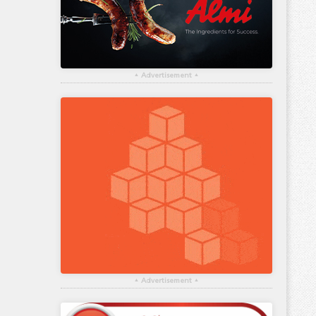
▴
Advertisement
▴
▴
Advertisement
▴