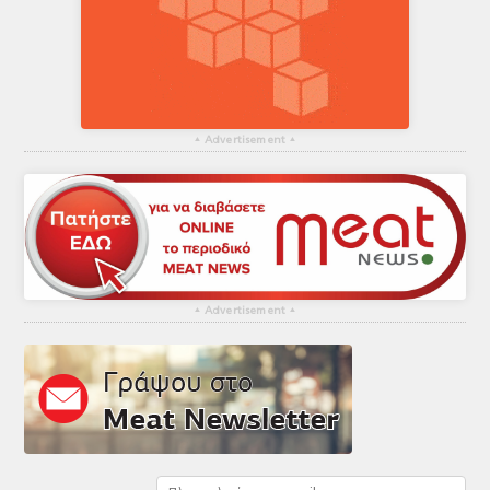
▴
Advertisement
▴
▴
Advertisement
▴