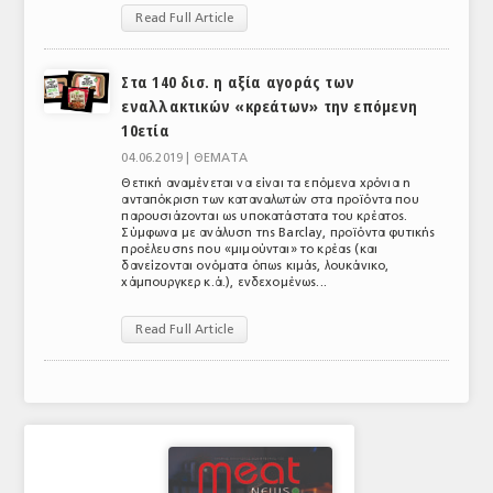
Read Full Article
ΑΝΑΛΥΣΕΙΣ
ΕΜΠΟΡΙΚΟΣ ΚΑΤΑΛΟΓΟΣ
Στα 140 δισ. η αξία αγοράς των
εναλλακτικών «κρεάτων» την επόμενη
ΠΑΡΑΓΩΓΗ & ΕΜΠΟΡΙΑ
10ετία
04.06.2019 |
ΘΕΜΑΤΑ
ΣΦΑΓΕΙΑ
Θετική αναμένεται να είναι τα επόμενα χρόνια η
ανταπόκριση των καταναλωτών στα προϊόντα που
ΠΡΩΤΕΣ ΥΛΕΣ
παρουσιάζονται ως υποκατάστατα του κρέατος.
Σύμφωνα με ανάλυση της Barclay, προϊόντα φυτικής
προέλευσης που «μιμούνται» το κρέας (και
ΕΞΟΠΛΙΣΜΟΣ
δανείζονται ονόματα όπως κιμάς, λουκάνικο,
χάμπουργκερ κ.ά.), ενδεχομένως...
ΥΠΗΡΕΣΙΕΣ
Read Full Article
ΕΜΠΟΡΙΚΟΙ ΑΝΤΙΠΡΟΣΩΠΟΙ
ΝΟΜΟΘΕΣΙΑ
ΕΛΛΗΝΙΚΗ ΝΟΜΟΘΕΣΙΑ
ΕΥΡΩΠΑΪΚΗ ΝΟΜΟΘΕΣΙΑ