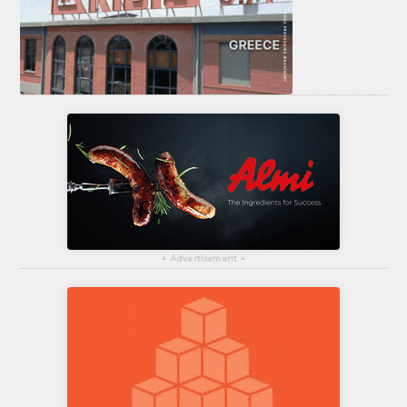
▴
Advertisement
▴