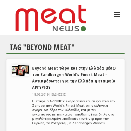
☰
ΑΡΘΡΟΓΡΑΦΙΑ
ΕΛΛΑΔΑ
TAG "BEYOND MEAT"
ΕΙΔΗΣΕΙΣ
ΣΥΝΕΝΤΕΥΞΕΙΣ
Beyond Meat τώρα και στην Ελλάδα μέσω
ΘΕΜΑΤΑ
του Zandbergen World’s Finest Meat –
Αντιπρόσωποι για την Ελλάδα η εταιρεία
ΑΝΑΛΥΣΕΙΣ
ΑΡΓΥΡΙΟΥ
ΚΟΣΜΟΣ
18.06.2019 |
ΕΙΔΗΣΕΙΣ
Η εταιρεία ΑΡΓΥΡΙΟΥ εκπροσωπεί επί σειρά ετών την
ΕΙΔΗΣΕΙΣ
Zandbergen World’s Finest Meat στην ελληνική
αγορά. Με έδρα την Ολλανδία, και με τις
εγκαταστάσεις της καίρια τοποθετημένες δίπλα στο
ΕΥΡΩΠΑΪΚΕΣ ΑΠΟΦΑΣΕΙΣ
μεγαλύτερο λιμάνι υποδοχής κοντέινερ προς την
Ευρώπη, το Ρότερνταμ, η Zandbergen World’s...
ΘΕΜΑΤΑ