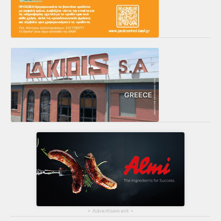
▴
Advertisement
▴