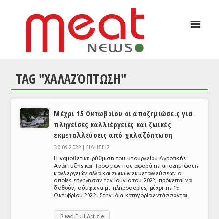
☰
ΑΡΘΡΟΓΡΑΦΙΑ
ΕΛΛΑΔΑ
TAG "ΧΑΛΑΖΌΠΤΩΣΗ"
ΕΙΔΗΣΕΙΣ
ΣΥΝΕΝΤΕΥΞΕΙΣ
Μέχρι 15 Οκτωβρίου οι αποζημιώσεις για
ΘΕΜΑΤΑ
πληγείσες καλλιέργειες και ζωικές
εκμεταλλεύσεις από χαλαζόπτωση
ΑΝΑΛΥΣΕΙΣ
30.09.2022 |
ΕΙΔΗΣΕΙΣ
ΚΟΣΜΟΣ
Η νομοθετική ρύθμιση του υπουργείου Αγροτικής
Ανάπτυξης και Τροφίμων που αφορά τις αποζημιώσεις
καλλιεργειών αλλά και ζωικών εκμεταλλεύσεων οι
ΕΙΔΗΣΕΙΣ
οποίες επλήγησαν τον Ιούνιο του 2022, πρόκειται να
δοθούν, σύμφωνα με πληροφορίες, μέχρι τις 15
ΕΥΡΩΠΑΪΚΕΣ ΑΠΟΦΑΣΕΙΣ
Οκτωβρίου 2022. Στην ίδια κατηγορία εντάσσονται...
ΘΕΜΑΤΑ
Read Full Article