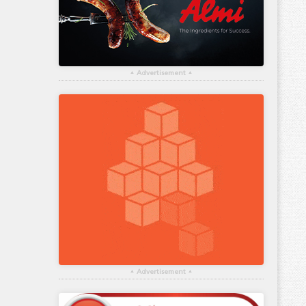
▴
Advertisement
▴
▴
Advertisement
▴