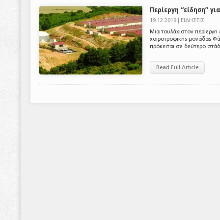
Περίεργη “είδηση” γι
19.12.2019 |
ΕΙΔΗΣΕΙΣ
Μια τουλάχιστον περίεργη
χοιροτροφικής μονάδας Φά
πρόκειται σε δεύτερο στάδ
Read Full Article