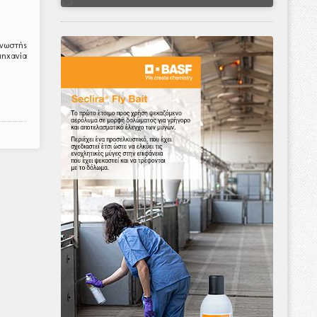
γνωστής
μηχανία