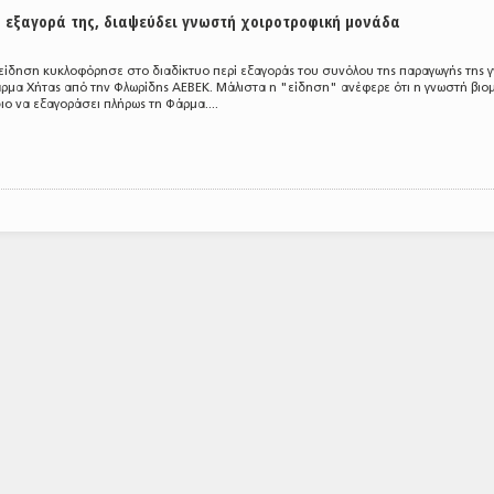
α εξαγορά της, διαψεύδει γνωστή χοιροτροφική μονάδα
 είδηση κυκλοφόρησε στο διαδίκτυο περί εξαγοράς του συνόλου της παραγωγής της 
ρμα Χήτας από την Φλωρίδης ΑΕΒΕΚ. Μάλιστα η "είδηση" ανέφερε ότι η γνωστή βιο
ιο να εξαγοράσει πλήρως τη Φάρμα....