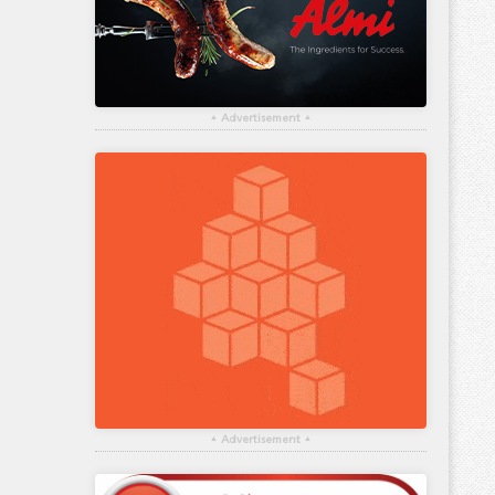
▴
Advertisement
▴
▴
Advertisement
▴