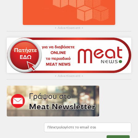
▴
Advertisement
▴
▴
Advertisement
▴