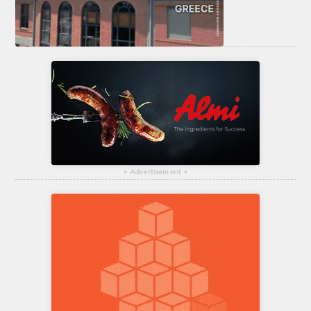
▴
Advertisement
▴