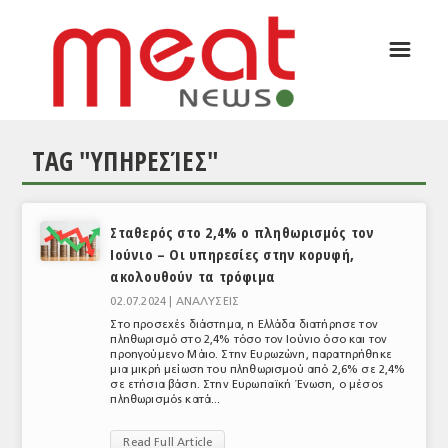
☰
ΑΡΘΡΟΓΡΑΦΙΑ
ΕΛΛΑΔΑ
TAG "ΥΠΗΡΕΣΊΕΣ"
ΕΙΔΗΣΕΙΣ
ΣΥΝΕΝΤΕΥΞΕΙΣ
Σταθερός στο 2,4% ο πληθωρισμός τον
ΘΕΜΑΤΑ
Ιούνιο – Οι υπηρεσίες στην κορυφή,
ακολουθούν τα τρόφιμα
ΑΝΑΛΥΣΕΙΣ
02.07.2024 |
ΑΝΑΛΥΣΕΙΣ
ΚΟΣΜΟΣ
Στο προσεχές διάστημα, η Ελλάδα διατήρησε τον
πληθωρισμό στο 2,4% τόσο τον Ιούνιο όσο και τον
προηγούμενο Μάιο. Στην Ευρωζώνη, παρατηρήθηκε
ΕΙΔΗΣΕΙΣ
μια μικρή μείωση του πληθωρισμού από 2,6% σε 2,4%
σε ετήσια βάση. Στην Ευρωπαϊκή Ένωση, ο μέσος
ΕΥΡΩΠΑΪΚΕΣ ΑΠΟΦΑΣΕΙΣ
πληθωρισμός κατά...
ΘΕΜΑΤΑ
Read Full Article