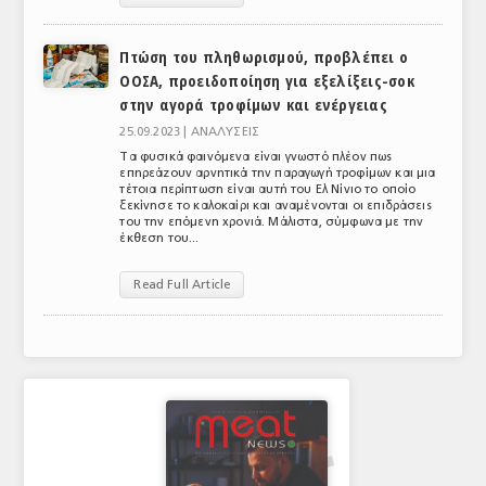
ΑΝΑΛΥΣΕΙΣ
Πτώση του πληθωρισμού, προβλέπει ο
ΕΜΠΟΡΙΚΟΣ ΚΑΤΑΛΟΓΟΣ
ΟΟΣΑ, προειδοποίηση για εξελίξεις-σοκ
στην αγορά τροφίμων και ενέργειας
ΠΑΡΑΓΩΓΗ & ΕΜΠΟΡΙΑ
25.09.2023 |
ΑΝΑΛΥΣΕΙΣ
Τα φυσικά φαινόμενα είναι γνωστό πλέον πως
ΣΦΑΓΕΙΑ
επηρεάζουν αρνητικά την παραγωγή τροφίμων και μια
τέτοια περίπτωση είναι αυτή του Ελ Νίνιο το οποίο
ΠΡΩΤΕΣ ΥΛΕΣ
ξεκίνησε το καλοκαίρι και αναμένονται οι επιδράσεις
του την επόμενη χρονιά. Μάλιστα, σύμφωνα με την
έκθεση του...
ΕΞΟΠΛΙΣΜΟΣ
Read Full Article
ΥΠΗΡΕΣΙΕΣ
ΕΜΠΟΡΙΚΟΙ ΑΝΤΙΠΡΟΣΩΠΟΙ
ΝΟΜΟΘΕΣΙΑ
ΕΛΛΗΝΙΚΗ ΝΟΜΟΘΕΣΙΑ
ΕΥΡΩΠΑΪΚΗ ΝΟΜΟΘΕΣΙΑ