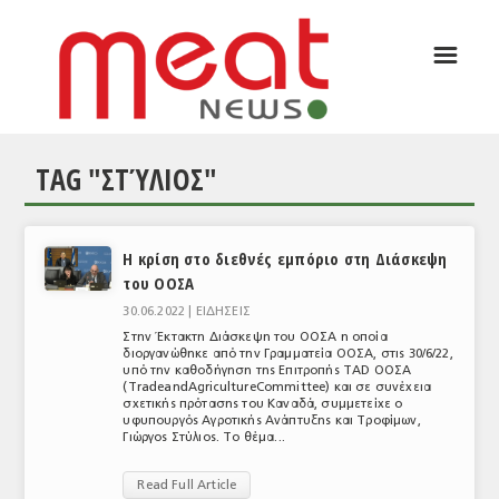
☰
ΑΡΘΡΟΓΡΑΦΙΑ
ΕΛΛΑΔΑ
TAG "ΣΤΎΛΙΟΣ"
ΕΙΔΗΣΕΙΣ
ΣΥΝΕΝΤΕΥΞΕΙΣ
Η κρίση στο διεθνές εμπόριο στη Διάσκεψη
ΘΕΜΑΤΑ
του ΟΟΣΑ
ΑΝΑΛΥΣΕΙΣ
30.06.2022 |
ΕΙΔΗΣΕΙΣ
Στην Έκτακτη Διάσκεψη του ΟΟΣΑ η οποία
ΚΟΣΜΟΣ
διοργανώθηκε από την Γραμματεία ΟΟΣΑ, στις 30/6/22,
υπό την καθοδήγηση της Επιτροπής TAD ΟΟΣΑ
(TradeandAgricultureCommittee) και σε συνέχεια
ΕΙΔΗΣΕΙΣ
σχετικής πρότασης του Καναδά, συμμετείχε ο
υφυπουργός Αγροτικής Ανάπτυξης και Τροφίμων,
Γιώργος Στύλιος. Το θέμα...
ΕΥΡΩΠΑΪΚΕΣ ΑΠΟΦΑΣΕΙΣ
Read Full Article
ΘΕΜΑΤΑ