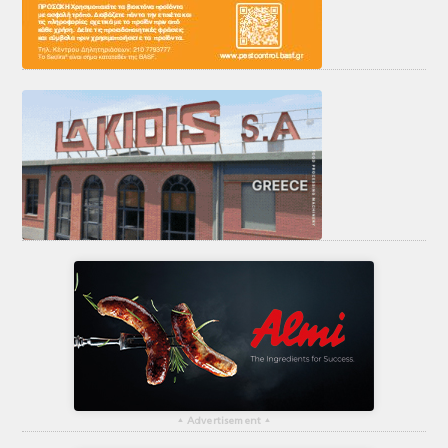
▴
Advertisement
▴