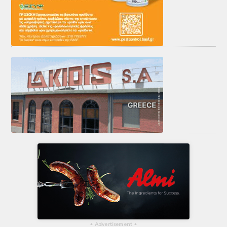
▴
Advertisement
▴