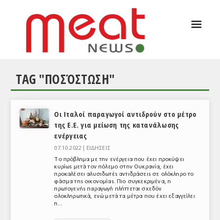
☰
ΑΡΘΡΟΓΡΑΦΙΑ
ΕΛΛΑΔΑ
TAG "ΠΟΣΌΣΤΩΣΗ"
ΕΙΔΗΣΕΙΣ
ΣΥΝΕΝΤΕΥΞΕΙΣ
Οι Ιταλοί παραγωγοί αντιδρούν στο μέτρο
ΘΕΜΑΤΑ
της Ε.Ε. για μείωση της κατανάλωσης
ενέργειας
ΑΝΑΛΥΣΕΙΣ
07.10.2022 |
ΕΙΔΗΣΕΙΣ
ΚΟΣΜΟΣ
Το πρόβλημα με την ενέργεια που έχει προκύψει
κυρίως μετά τον πόλεμο στην Ουκρανία, έχει
προκαλέσει αλυσιδωτές αντιδράσεις σε ολόκληρο το
ΕΙΔΗΣΕΙΣ
φάσμα της οικονομίας. Πιο συγκεκριμένα, η
πρωτογενής παραγωγή πλήττεται σχεδόν
ΕΥΡΩΠΑΪΚΕΣ ΑΠΟΦΑΣΕΙΣ
ολοκληρωτικά, ενώ μετά τα μέτρα που έχει εξαγγείλει
η...
ΘΕΜΑΤΑ