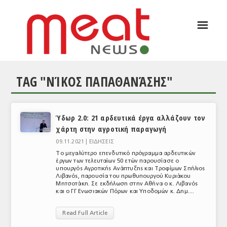
☰
ΑΡΘΡΟΓΡΑΦΙΑ
ΕΛΛΑΔΑ
TAG "ΝΊΚΟΣ ΠΑΠΑΘΑΝΆΣΗΣ"
ΕΙΔΗΣΕΙΣ
ΣΥΝΕΝΤΕΥΞΕΙΣ
Ύδωρ 2.0: 21 αρδευτικά έργα αλλάζουν τον
ΘΕΜΑΤΑ
χάρτη στην αγροτική παραγωγή
ΑΝΑΛΥΣΕΙΣ
09.11.2021 |
ΕΙΔΗΣΕΙΣ
Το μεγαλύτερο επενδυτικό πρόγραμμα αρδευτικών
ΚΟΣΜΟΣ
έργων των τελευταίων 50 ετών παρουσίασε ο
υπουργός Αγροτικής Ανάπτυξης και Τροφίμων Σπήλιος
Λιβανός, παρουσία του πρωθυπουργού Κυριάκου
ΕΙΔΗΣΕΙΣ
Μητσοτάκη. Σε εκδήλωση στην Αθήνα ο κ. Λιβανός
και ο ΓΓ Ενωσιακών Πόρων και Υποδομών κ. Δημ....
ΕΥΡΩΠΑΪΚΕΣ ΑΠΟΦΑΣΕΙΣ
Read Full Article
ΘΕΜΑΤΑ