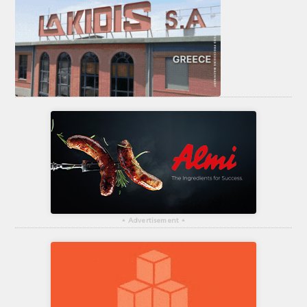
▴
Advertisement
▴