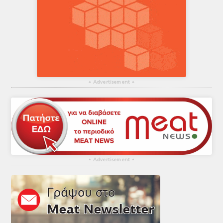
▴
Advertisement
▴
▴
Advertisement
▴