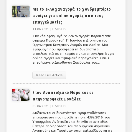
Με το e-Λαχαναγορά το χονδρεμπόριο
ΑΝΑΛΥΣΕΙΣ
ανοίγει για online αγορές από τους
ΕΜΠΟΡΙΚΟΣ ΚΑΤΑΛΟΓΟΣ
επαγγελματίες
11.06.2021 |
ΕΙΔΗΣΕΙΣ
ΠΑΡΑΓΩΓΗ & ΕΜΠΟΡΙΑ
Την νέα εφαρμογή “e-Λαχαναγορά” παρουσίασε
σήμερα Παρασκευή 11 Ιουνίου η Διοίκηση του
ΣΦΑΓΕΙΑ
Οργανισμού Κεντρικών Αγορών και Αλιείας. Μια
εφαρμογή που προσφέρει τη δυνατότητα
αποκλειστικά σε επιχειρήσεις και επαγγελματίες για
ΠΡΩΤΕΣ ΥΛΕΣ
online αγορές και "ψηφιακή παραγγελία". Όπως
επεσήμανε ο Διευθύνων Σύμβουλος του...
ΕΞΟΠΛΙΣΜΟΣ
Read Full Article
ΥΠΗΡΕΣΙΕΣ
ΕΜΠΟΡΙΚΟΙ ΑΝΤΙΠΡΟΣΩΠΟΙ
Στον Αναπτυξιακό Νόμο και οι
πτηνοτροφικές μονάδες
ΝΟΜΟΘΕΣΙΑ
09.04.2021 |
ΕΙΔΗΣΕΙΣ
Αυξάνονται οι δυνατότητες χρηματοδότησης
ΕΛΛΗΝΙΚΗ ΝΟΜΟΘΕΣΙΑ
επιχειρήσεων που προβλέπει ο ν. 4399/2016 του
Υπουργείου Ανάπτυξης και Επενδύσεων καθώς
ΕΥΡΩΠΑΪΚΗ ΝΟΜΟΘΕΣΙΑ
ύστερα από πρόταση του Υπουργείου Αγροτικής
Ανάπτυξης και Τροφίμων συμπεριλαμβάνονται σε