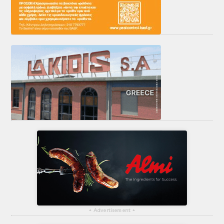
▴
Advertisement
▴