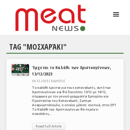
☰
ΑΡΘΡΟΓΡΑΦΙΑ
ΕΛΛΑΔΑ
TAG "ΜΟΣΧΑΡΆΚΙ"
ΕΙΔΗΣΕΙΣ
ΣΥΝΕΝΤΕΥΞΕΙΣ
‘Ερχεται το Καλάθι των Χριστουγέννων,
ΘΕΜΑΤΑ
13/12/2023
ΑΝΑΛΥΣΕΙΣ
04.12.2023 |
ΕΙΔΗΣΕΙΣ
Το καλάθι έρχεται για τους καταναλωτές, αυτό των
ΚΟΣΜΟΣ
Χριστουγέννων και θα ξεκινήσει 13/12 με 14/12,
σύμφωνα με τον γενικό γραμματέα Εμπορίου και
Προστασίας του Καταναλωτή, Σωτήρη
ΕΙΔΗΣΕΙΣ
Αναγνωστόπουλο, ο οποίος μίλησε σχετικά, στην ΕΡΤ.
Το Καλάθι των Χριστουγέννων θα περιέχει
σοκολάτες,...
ΕΥΡΩΠΑΪΚΕΣ ΑΠΟΦΑΣΕΙΣ
Read Full Article
ΘΕΜΑΤΑ