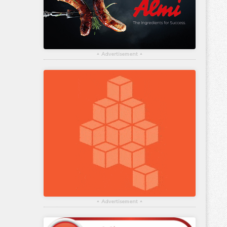
▴
Advertisement
▴
▴
Advertisement
▴