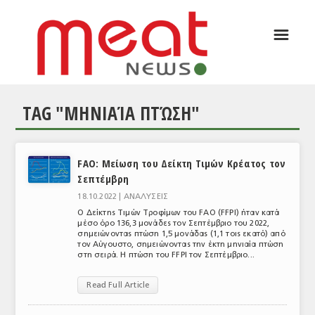
☰
ΑΡΘΡΟΓΡΑΦΙΑ
ΕΛΛΑΔΑ
TAG "ΜΗΝΙΑΊΑ ΠΤΏΣΗ"
ΕΙΔΗΣΕΙΣ
ΣΥΝΕΝΤΕΥΞΕΙΣ
FAO: Μείωση του Δείκτη Τιμών Κρέατος τον
ΘΕΜΑΤΑ
Σεπτέμβρη
ΑΝΑΛΥΣΕΙΣ
18.10.2022 |
ΑΝΑΛΥΣΕΙΣ
Ο Δείκτης Τιμών Τροφίμων του FAO (FFPI) ήταν κατά
ΚΟΣΜΟΣ
μέσο όρο 136,3 μονάδες τον Σεπτέμβριο του 2022,
σημειώνοντας πτώση 1,5 μονάδας (1,1 τοις εκατό) από
τον Αύγουστο, σημειώνοντας την έκτη μηνιαία πτώση
ΕΙΔΗΣΕΙΣ
στη σειρά. Η πτώση του FFPI τον Σεπτέμβριο...
ΕΥΡΩΠΑΪΚΕΣ ΑΠΟΦΑΣΕΙΣ
Read Full Article
ΘΕΜΑΤΑ