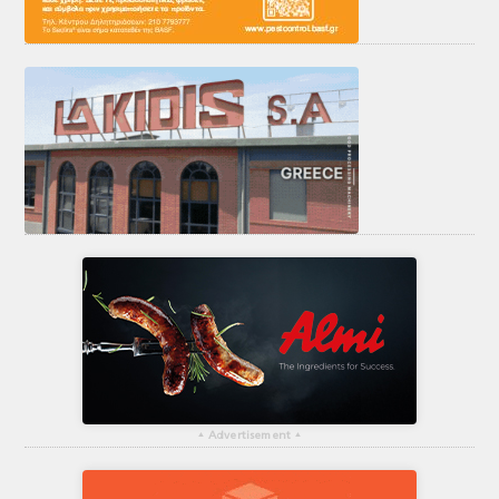
▴
Advertisement
▴