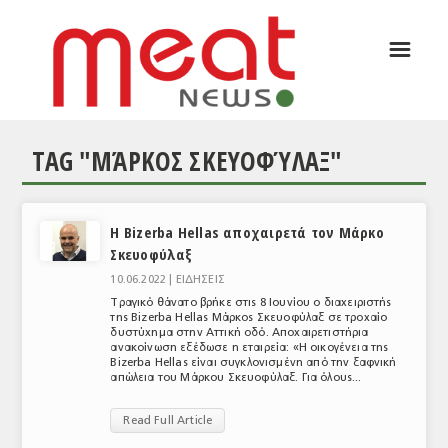
☰
ΑΡΘΡΟΓΡΑΦΙΑ
ΕΛΛΑΔΑ
TAG "ΜΆΡΚΟΣ ΣΚΕΥΟΦΎΛΑΞ"
ΕΙΔΗΣΕΙΣ
ΣΥΝΕΝΤΕΥΞΕΙΣ
Η Bizerba Hellas αποχαιρετά τον Μάρκο
ΘΕΜΑΤΑ
Σκευοφύλαξ
ΑΝΑΛΥΣΕΙΣ
10.06.2022 |
ΕΙΔΗΣΕΙΣ
Τραγικό θάνατο βρήκε στις 8 Ιουνίου ο διαχειριστής
ΚΟΣΜΟΣ
της Bizerba Hellas Μάρκος Σκευοφύλαξ σε τροχαίο
δυστύχημα στην Αττική οδό. Αποχαιρετιστήρια
ανακοίνωση εξέδωσε η εταιρεία: «Η οικογένεια της
ΕΙΔΗΣΕΙΣ
Bizerba Hellas είναι συγκλονισμένη από την ξαφνική
απώλεια του Μάρκου Σκευοφύλαξ. Για όλους...
ΕΥΡΩΠΑΪΚΕΣ ΑΠΟΦΑΣΕΙΣ
Read Full Article
ΘΕΜΑΤΑ