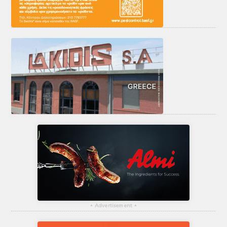
▴
Advertisement
▴