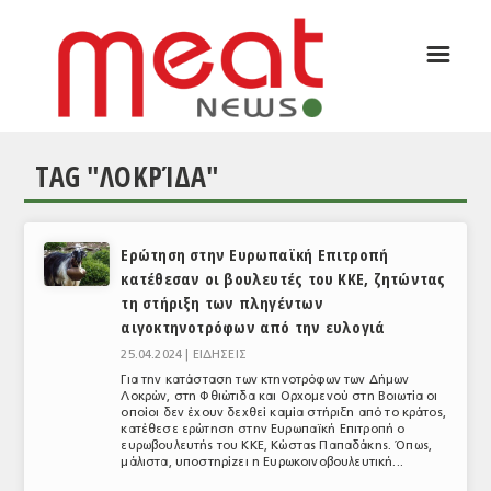
☰
ΑΡΘΡΟΓΡΑΦΙΑ
ΕΛΛΑΔΑ
TAG "ΛΟΚΡΊΔΑ"
ΕΙΔΗΣΕΙΣ
ΣΥΝΕΝΤΕΥΞΕΙΣ
Ερώτηση στην Ευρωπαϊκή Επιτροπή
ΘΕΜΑΤΑ
κατέθεσαν οι βουλευτές του ΚΚΕ, ζητώντας
τη στήριξη των πληγέντων
ΑΝΑΛΥΣΕΙΣ
αιγοκτηνοτρόφων από την ευλογιά
ΚΟΣΜΟΣ
25.04.2024 |
ΕΙΔΗΣΕΙΣ
Για την κατάσταση των κτηνοτρόφων των Δήμων
ΕΙΔΗΣΕΙΣ
Λοκρών, στη Φθιώτιδα και Ορχομενού στη Βοιωτία οι
οποίοι δεν έχουν δεχθεί καμία στήριξη από το κράτος,
κατέθεσε ερώτηση στην Ευρωπαϊκή Επιτροπή ο
ΕΥΡΩΠΑΪΚΕΣ ΑΠΟΦΑΣΕΙΣ
ευρωβουλευτής του ΚΚΕ, Κώστας Παπαδάκης. Όπως,
μάλιστα, υποστηρίζει η Ευρωκοινοβουλευτική...
ΘΕΜΑΤΑ