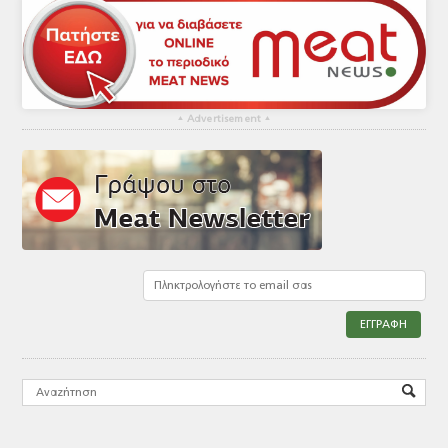
▴
Advertisement
▴