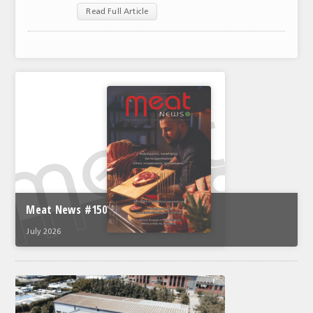
Read Full Article
ΑΝΑΛΥΣΕΙΣ
ΕΜΠΟΡΙΚΟΣ ΚΑΤΑΛΟΓΟΣ
ΠΑΡΑΓΩΓΗ & ΕΜΠΟΡΙΑ
ΣΦΑΓΕΙΑ
ΠΡΩΤΕΣ ΥΛΕΣ
ΕΞΟΠΛΙΣΜΟΣ
ΥΠΗΡΕΣΙΕΣ
Meat News #150
ΕΜΠΟΡΙΚΟΙ ΑΝΤΙΠΡΟΣΩΠΟΙ
July 2026
ΝΟΜΟΘΕΣΙΑ
ΕΛΛΗΝΙΚΗ ΝΟΜΟΘΕΣΙΑ
ΕΥΡΩΠΑΪΚΗ ΝΟΜΟΘΕΣΙΑ