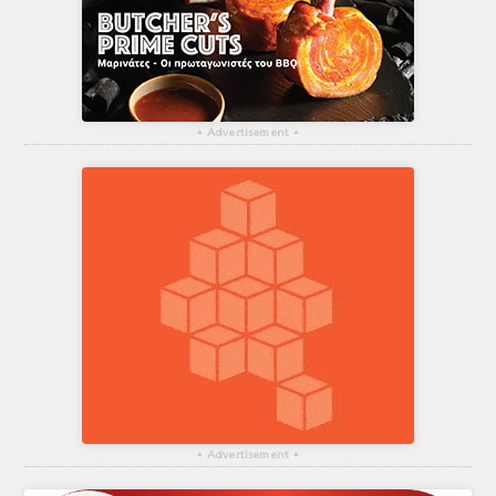
▴
Advertisement
▴
▴
Advertisement
▴