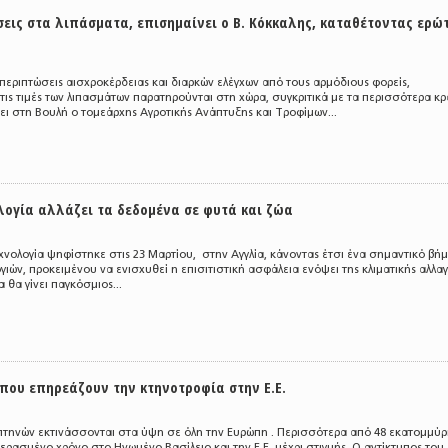
σεις στα λιπάσματα, επισημαίνει ο Β. Κόκκαλης, καταθέτοντας ερώ
περιπτώσεις αισχροκέρδειας και διαρκών ελέγχων από τους αρμόδιους φορείς,
τις τιμές των λιπασμάτων παρατηρούνται στη χώρα, συγκριτικά με τα περισσότερα κρ
νει στη Βουλή ο τομεάρχης Αγροτικής Ανάπτυξης και Τροφίμων...
λογία αλλάζει τα δεδομένα σε φυτά και ζώα
εχνολογία ψηφίστηκε στις 23 Μαρτίου, στην Αγγλία, κάνοντας έτσι ένα σημαντικό βήμ
γιών, προκειμένου να ενισχυθεί η επισιτιστική ασφάλεια ενόψει της κλιματικής αλλαγ
α θα γίνει παγκόσμιος...
που επηρεάζουν την κτηνοτροφία στην Ε.Ε.
πτηνών εκτινάσσονται στα ύψη σε όλη την Ευρώπη . Περισσότερα από 48 εκατομμύρ
ερασμένο χρόνο στο Ηνωμένο Βασίλειο και την Ε.Ε. μέχρι στιγμής. Ο αντίκτυπος του