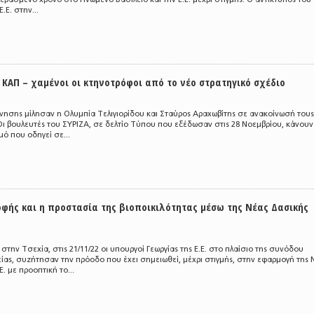
.Ε. στην...
α ΚΑΠ – χαμένοι οι κτηνοτρόφοι από το νέο στρατηγικό σχέδιο
ρνησης μίλησαν η Ολυμπία Τελιγιορίδου και Σταύρος Αραχωβίτης σε ανακοίνωσή τους
ι βουλευτές του ΣΥΡΙΖΑ, σε δελτίο Τύπου που εξέδωσαν στις 28 Νοεμβρίου, κάνουν
ό που οδηγεί σε...
οφής και η προστασία της βιοποικιλότητας μέσω της Νέας Δασικής
την Τσεχία, στις 21/11/22 οι υπουργοί Γεωργίας της Ε.Ε. στο πλαίσιο της συνόδου
είας, συζήτησαν την πρόοδο που έχει σημειωθεί, μέχρι στιγμής, στην εφαρμογή της 
Ε. με προοπτική το...