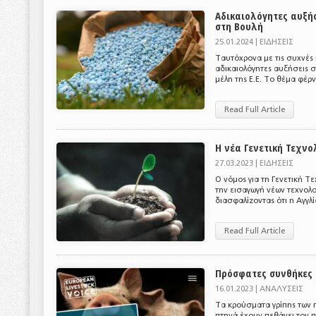
Αδικαιολόγητες αυξή
στη Βουλή
25.01.2024 |
ΕΙΔΗΣΕΙΣ
Ταυτόχρονα με τις συχνές 
αδικαιολόγητες αυξήσεις σ
μέλη της Ε.Ε. Το θέμα φέρ
Read Full Article
Η νέα Γενετική Τεχνο
27.03.2023 |
ΕΙΔΗΣΕΙΣ
Ο νόμος για τη Γενετική Τ
την εισαγωγή νέων τεχνολο
διασφαλίζοντας ότι η Αγγλί
Read Full Article
Πρόσφατες συνθήκες 
16.01.2023 |
ΑΝΑΛΥΣΕΙΣ
Τα κρούσματα γρίπης των 
πτηνά έχουν πεθάνει τον π