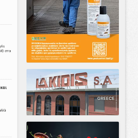
γής
M) στα
 και
αλλά