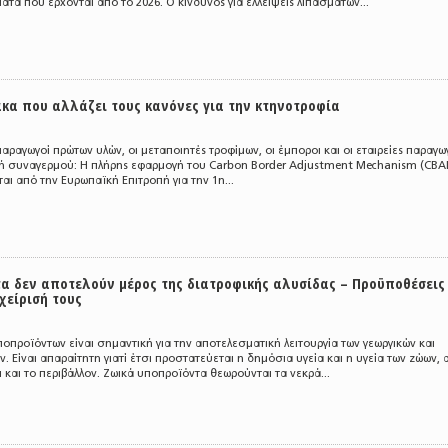
τα που έρχονται από το 2026. Ο κίνδυνος για ελλείψεις λιπασμάτων...
κα που αλλάζει τους κανόνες για την κτηνοτροφία
αραγωγοί πρώτων υλών, οι μεταποιητές τροφίμων, οι έμποροι και οι εταιρείες παραγω
 συναγερμού: Η πλήρης εφαρμογή του Carbon Border Adjustment Mechanism (CBA
αι από την Ευρωπαϊκή Επιτροπή για την 1η...
α δεν αποτελούν μέρος της διατροφικής αλυσίδας – Προϋποθέσεις
αχείρισή τους
ποπροϊόντων είναι σημαντική για την αποτελεσματική λειτουργία των γεωργικών και
 Είναι απαραίτητη γιατί έτσι προστατεύεται η δημόσια υγεία και η υγεία των ζώων, 
και το περιβάλλον. Ζωικά υποπροϊόντα θεωρούνται τα νεκρά...