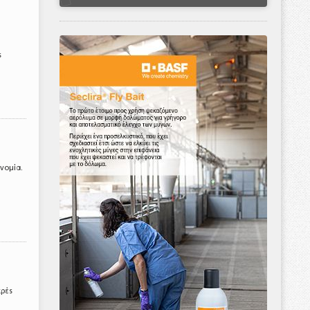
ς
νομία.
κρές