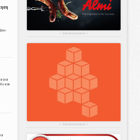
τηση
άτη-
▴
Advertisement
▴
α για
ής και
▴
Advertisement
▴
ια