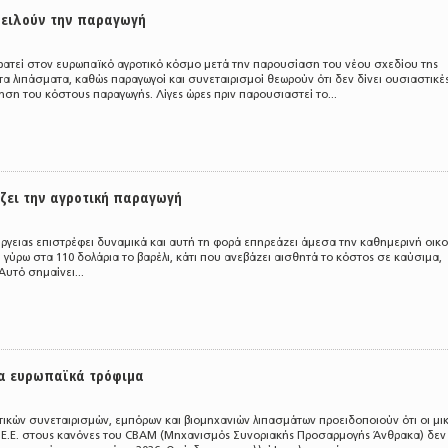
ειλούν την παραγωγή
ατεί στον ευρωπαϊκό αγροτικό κόσμο μετά την παρουσίαση του νέου σχεδίου της
α λιπάσματα, καθώς παραγωγοί και συνεταιρισμοί θεωρούν ότι δεν δίνει ουσιαστικέ
ηση του κόστους παραγωγής. Λίγες ώρες πριν παρουσιαστεί το...
ζει την αγροτική παραγωγή
νέργειας επιστρέφει δυναμικά και αυτή τη φορά επηρεάζει άμεσα την καθημερινή οικο
ι γύρω στα 110 δολάρια το βαρέλι, κάτι που ανεβάζει αισθητά το κόστος σε καύσιμα,
Αυτό σημαίνει...
τα ευρωπαϊκά τρόφιμα
ικών συνεταιρισμών, εμπόρων και βιομηχανιών λιπασμάτων προειδοποιούν ότι οι μι
 Ε.Ε. στους κανόνες του CBAM (Μηχανισμός Συνοριακής Προσαρμογής Άνθρακα) δεν