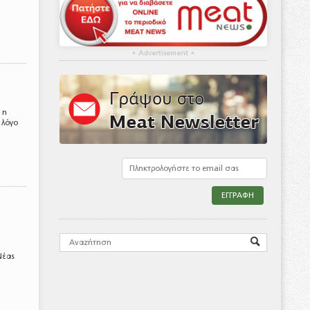
▴
Advertisement
▴
 η
 λόγο
Νέας