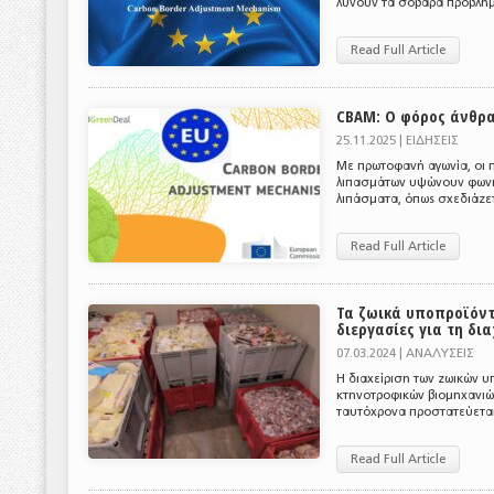
λύνουν τα σοβαρά προβλήμα
Read Full Article
CBAM: Ο φόρος άνθρα
25.11.2025 |
ΕΙΔΗΣΕΙΣ
Με πρωτοφανή αγωνία, οι π
λιπασμάτων υψώνουν φωνή
λιπάσματα, όπως σχεδιάζετ
Read Full Article
Τα ζωικά υποπροϊόντ
διεργασίες για τη δι
07.03.2024 |
ΑΝΑΛΥΣΕΙΣ
Η διαχείριση των ζωικών υ
κτηνοτροφικών βιομηχανιών.
ταυτόχρονα προστατεύεται 
Read Full Article