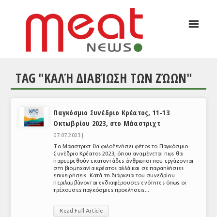
☰
ΑΡΘΡΟΓΡΑΦΙΑ
ΕΛΛΑΔΑ
TAG "ΚΑΛΉ ΔΙΑΒΊΩΣΗ ΤΩΝ ΖΏΩΝ"
ΕΙΔΗΣΕΙΣ
ΣΥΝΕΝΤΕΥΞΕΙΣ
Παγκόσμιο Συνέδριο Κρέατος, 11-13
ΘΕΜΑΤΑ
Οκτωβρίου 2023, στο Μάαστριχτ
ΑΝΑΛΥΣΕΙΣ
07.07.2023 |
Το Μάαστριχτ θα φιλοξενήσει φέτος το Παγκόσμιο
ΚΟΣΜΟΣ
Συνέδριο Κρέατος 2023, όπου αναμένεται πως θα
παρευρεθούν εκατοντάδες άνθρωποι που εργάζονται
στη βιομηχανία κρέατος αλλά και σε παραπλήσιες
ΕΙΔΗΣΕΙΣ
επιχειρήσεις. Κατά τη διάρκεια του συνεδρίου
περιλαμβάνονται ενδιαφέρουσες ενότητες όπως οι
τρέχουσες παγκόσμιες προκλήσεις...
ΕΥΡΩΠΑΪΚΕΣ ΑΠΟΦΑΣΕΙΣ
Read Full Article
ΘΕΜΑΤΑ