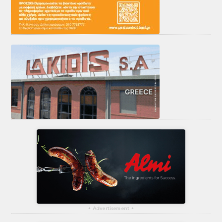
▴
Advertisement
▴