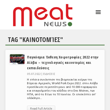
☰
ΑΡΘΡΟΓΡΑΦΙΑ
ΕΛΛΑΔΑ
TAG "ΚΑΙΝΟΤΟΜΊΕΣ"
ΕΙΔΗΣΕΙΣ
ΣΥΝΕΝΤΕΥΞΕΙΣ
Παγκόσμια Έκθεση Χοιροτροφίας 2022 στην
ΘΕΜΑΤΑ
Αϊόβα – τεχνολογικές καινοτομίες και
εκπαιδεύσεις
ΑΝΑΛΥΣΕΙΣ
05.07.2022 |
ΕΙΔΗΣΕΙΣ
ΚΟΣΜΟΣ
Η ετήσια συνάντηση της βιομηχανίας χοίρων της
Βόρειας Αμερικής, World Pork Expo 2022. στην Αϊόβα
προσέλκυσε περισσότερους από 10.000 παραγωγούς
ΕΙΔΗΣΕΙΣ
και επαγγελματίες του κλάδου στο Des Moines, των
ΗΠΑ, από τις 8 έως τις 10 Ιουνίου. Οι επισκέπτες απ’
ΕΥΡΩΠΑΪΚΕΣ ΑΠΟΦΑΣΕΙΣ
ολόκληρο...
ΘΕΜΑΤΑ
Read Full Article