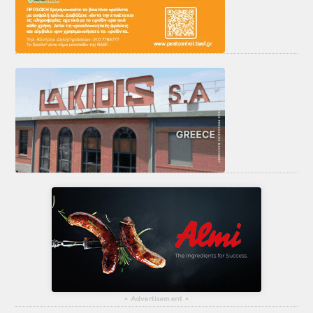
▴
Advertisement
▴