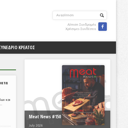
Αίτηση Συνδρομής

Χρήσιμες Συνδέσεις
ΣΥΝΕΔΡΙΟ ΚΡΕΑΤΟΣ
ματα
ίων και
..
Meat News #150
July 2026