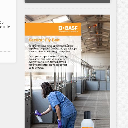
οδο
α: «Πώς