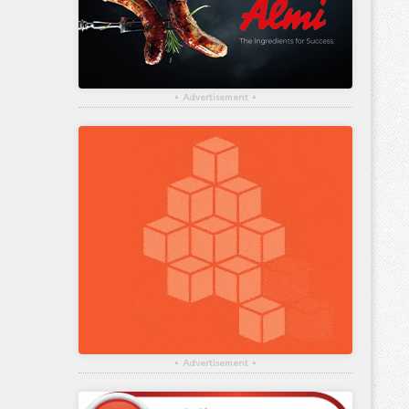
▴
Advertisement
▴
▴
Advertisement
▴