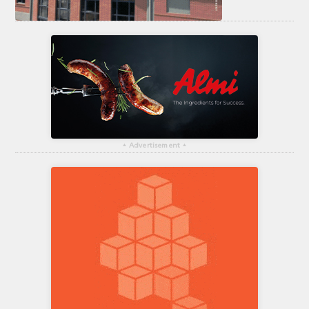
▴
Advertisement
▴