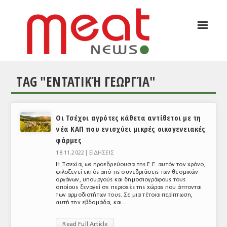
☰
ΑΡΘΡΟΓΡΑΦΙΑ
ΕΛΛΑΔΑ
TAG "ΕΝΤΑΤΙΚΉ ΓΕΩΡΓΊΑ"
ΕΙΔΗΣΕΙΣ
ΣΥΝΕΝΤΕΥΞΕΙΣ
Οι Τσέχοι αγρότες κάθετα αντίθετοι με τη
ΘΕΜΑΤΑ
νέα ΚΑΠ που ενισχύει μικρές οικογενειακές
φάρμες
ΑΝΑΛΥΣΕΙΣ
18.11.2022 |
ΕΙΔΗΣΕΙΣ
ΚΟΣΜΟΣ
Η Τσεχία, ως προεδρεύουσα της Ε.Ε. αυτόν τον χρόνο,
φιλοξενεί εκτός από τις συνεδριάσεις των θεσμικών
οργάνων, υπουργούς και δημοσιογράφους τους
ΕΙΔΗΣΕΙΣ
οποίους ξεναγεί σε περιοχές της χώρας που άπτονται
των αρμοδιοτήτων τους. Σε μια τέτοια περίπτωση,
ΕΥΡΩΠΑΪΚΕΣ ΑΠΟΦΑΣΕΙΣ
αυτή την εβδομάδα, και...
ΘΕΜΑΤΑ
Read Full Article