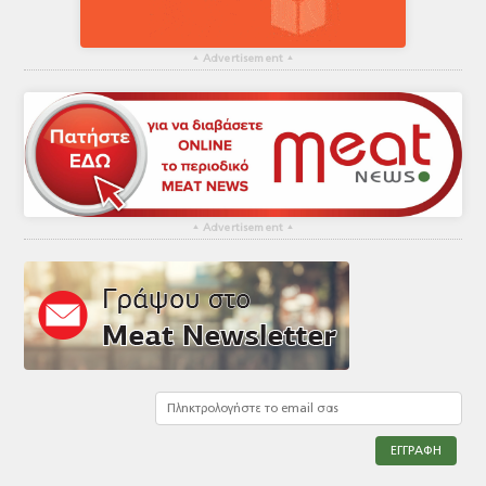
▴
Advertisement
▴
▴
Advertisement
▴