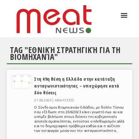
☰
ΑΡΘΡΟΓΡΑΦΙΑ
ΕΛΛΑΔΑ
TAG "ΕΘΝΙΚΉ ΣΤΡΑΤΗΓΙΚΉ ΓΙΑ ΤΗ
ΕΙΔΗΣΕΙΣ
ΒΙΟΜΗΧΑΝΊΑ"
ΣΥΝΕΝΤΕΥΞΕΙΣ
ΘΕΜΑΤΑ
Στη 49η θέση η Ελλάδα στην κατάταξη
ανταγωνιστικότητας – υποχώρησε κατά
ΑΝΑΛΥΣΕΙΣ
δύο θέσεις
ΚΟΣΜΟΣ
21.06.2023 |
ΑΝΑΛΥΣΕΙΣ
Ο Σύνδεσμος Βιομηχανιών Ελλάδος, με δελτίο Τύπου
ΕΙΔΗΣΕΙΣ
που εξέδωσε στις 20/6/2023 κάνει γνωστό πως αν και
υπήρξε βελτίωση στους δείκτες της κυβερνητικής
αποτελεσματικότητας, εντούτοις ο πληθωρισμός αλλά
ΕΥΡΩΠΑΪΚΕΣ ΑΠΟΦΑΣΕΙΣ
και το δημογραφικό πρόβλημα καθώς και η αύξηση
των εισαγωγών μειώνουν την ανταγωνιστικότητα...
ΘΕΜΑΤΑ