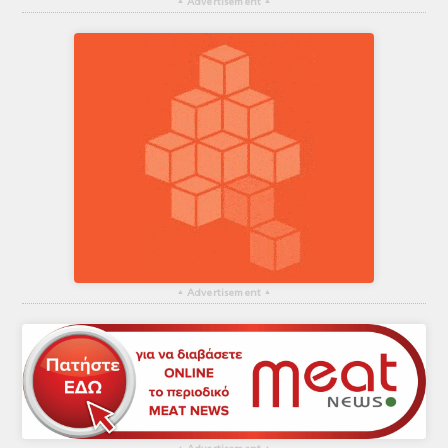
▴
Advertisement
▴
▴
Advertisement
▴