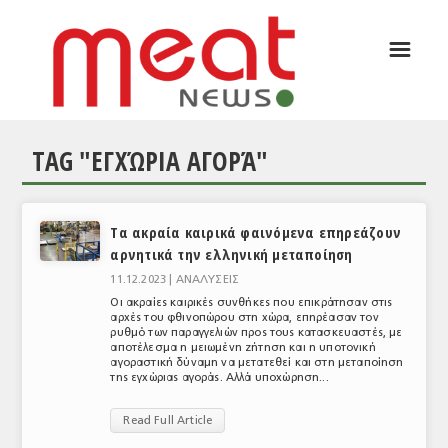
☰
ΑΡΘΡΟΓΡΑΦΙΑ
ΕΛΛΑΔΑ
TAG "ΕΓΧΏΡΙΑ ΑΓΟΡΆ"
ΕΙΔΗΣΕΙΣ
ΣΥΝΕΝΤΕΥΞΕΙΣ
Tα ακραία καιρικά φαινόμενα επηρεάζουν
ΘΕΜΑΤΑ
αρνητικά την ελληνική μεταποίηση
ΑΝΑΛΥΣΕΙΣ
11.12.2023 |
ΑΝΑΛΥΣΕΙΣ
Οι ακραίες καιρικές συνθήκες που επικράτησαν στις
ΚΟΣΜΟΣ
αρχές του φθινοπώρου στη χώρα, επηρέασαν τον
ρυθμό των παραγγελιών προς τους κατασκευαστές, με
αποτέλεσμα η μειωμένη ζήτηση και η υποτονική
ΕΙΔΗΣΕΙΣ
αγοραστική δύναμη να μετατεθεί και στη μεταποίηση
της εγχώριας αγοράς. Αλλά υποχώρηση...
ΕΥΡΩΠΑΪΚΕΣ ΑΠΟΦΑΣΕΙΣ
Read Full Article
ΘΕΜΑΤΑ