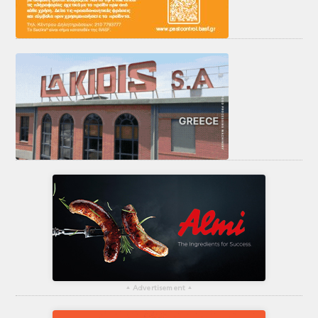
▴
Advertisement
▴