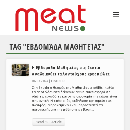
☰
ΑΡΘΡΟΓΡΑΦΙΑ
ΕΛΛΑΔΑ
TAG "ΕΒΔΟΜΆΔΑ ΜΑΘΗΤΕΊΑΣ"
ΕΙΔΗΣΕΙΣ
ΣΥΝΕΝΤΕΥΞΕΙΣ
Η Εβδομάδα Μαθητείας στη Σκoτία
ΘΕΜΑΤΑ
αναδεικνύει ταλαντούχους κρεοπώλες
ΑΝΑΛΥΣΕΙΣ
06.03.2024 |
ΕΙΔΗΣΕΙΣ
Στη Σκoτία ο θεσμός της Μαθητείας αποδίδει καθώς
ΚΟΣΜΟΣ
τα αποτελέσματα δείχνουν πως η συνεισφορά σε
ιδιώτες, εργοδότες και στην οικονομία της χώρας είναι
σημαντική. Η ετήσια, δε, εκδήλωση χρησιμεύει ως
ΕΙΔΗΣΕΙΣ
πλατφόρμα προκειμένου να υπερασπιστεί τα
πλεονεκτήματα της μάθησης με βάση...
ΕΥΡΩΠΑΪΚΕΣ ΑΠΟΦΑΣΕΙΣ
Read Full Article
ΘΕΜΑΤΑ