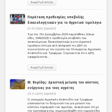
Read Full Article
ΑΝΑΛΥΣΕΙΣ
Παράταση προθεσμίας υποβολής
ΕΜΠΟΡΙΚΟΣ ΚΑΤΑΛΟΓΟΣ
δικαιολογητικών για το Αγροτικό τιμολόγιο
ΠΑΡΑΓΩΓΗ & ΕΜΠΟΡΙΑ
01.07.2020 |
ΕΙΔΗΣΕΙΣ
Έως την 31η Δεκεμβρίου 2020 παρατάθηκε (έληγε
ΣΦΑΓΕΙΑ
χθες, 30/6/2020) η προθεσμία υποβολής των
απαιτούμενων δικαιολογητικών για το Αγροτικό
τιμολόγιο ύστερα από απόφαση της ΔΕΗ σε
ΠΡΩΤΕΣ ΥΛΕΣ
συνεννόηση με την ηγεσία του Υπουργείου Αγροτικής
Ανάπτυξης και Τροφίμων. Σημειώνεται ότι η ΔΕΗ,
εφαρμόζοντας...
ΕΞΟΠΛΙΣΜΟΣ
ΥΠΗΡΕΣΙΕΣ
Read Full Article
ΕΜΠΟΡΙΚΟΙ ΑΝΤΙΠΡΟΣΩΠΟΙ
Μ. Βορίδης: Δραστική μείωση του κόστους
ενέργειας για τους αγρότες
ΝΟΜΟΘΕΣΙΑ
29.11.2019 |
ΕΙΔΗΣΕΙΣ
ΕΛΛΗΝΙΚΗ ΝΟΜΟΘΕΣΙΑ
Ο υπουργός Αγροτικής Ανάπτυξης και Τροφίμων
υλοποιώντας τη δέσμευσή του για μείωση του
ΕΥΡΩΠΑΪΚΗ ΝΟΜΟΘΕΣΙΑ
κόστους παραγωγής των αγροτών, ανακοίνωσε ότι με
την τροπολογία που συμπεριελήφθη στο νομοσχέδιο