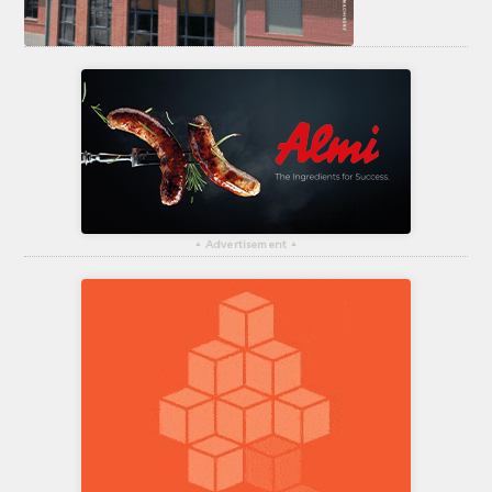
▴
Advertisement
▴