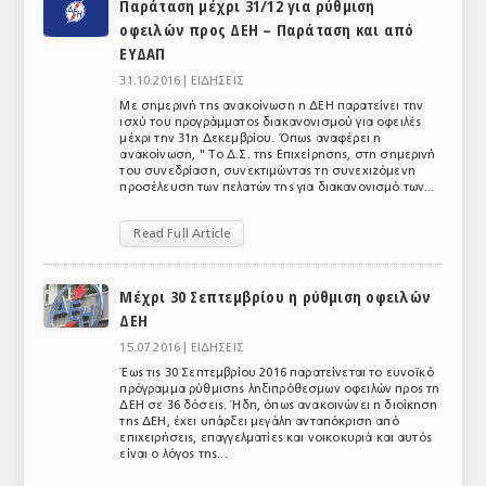
Παράταση μέχρι 31/12 για ρύθμιση
οφειλών προς ΔΕΗ – Παράταση και από
ΕΥΔΑΠ
31.10.2016 |
ΕΙΔΗΣΕΙΣ
Με σημερινή της ανακοίνωση η ΔΕΗ παρατείνει την
ισχύ του προγράμματος διακανονισμού για οφειλές
μέχρι την 31η Δεκεμβρίου. Όπως αναφέρει η
ανακοίνωση, "Το Δ.Σ. της Επιχείρησης, στη σημερινή
του συνεδρίαση, συνεκτιμώντας τη συνεχιζόμενη
προσέλευση των πελατών της για διακανονισμό των...
Read Full Article
Μέχρι 30 Σεπτεμβρίου η ρύθμιση οφειλών
ΔΕΗ
15.07.2016 |
ΕΙΔΗΣΕΙΣ
Έως τις 30 Σεπτεμβρίου 2016 παρατείνεται το ευνοϊκό
πρόγραμμα ρύθμισης ληξιπρόθεσμων οφειλών προς τη
ΔΕΗ σε 36 δόσεις. Ήδη, όπως ανακοινώνει η διοίκηση
της ΔΕΗ, έχει υπάρξει μεγάλη ανταπόκριση από
επιχειρήσεις, επαγγελματίες και νοικοκυριά και αυτός
είναι ο λόγος της...