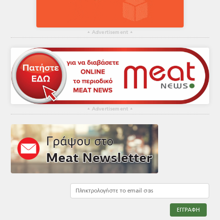
▴
Advertisement
▴
▴
Advertisement
▴