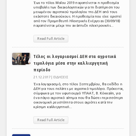
Έως το τέλος Μαΐου 2019 παρατείνεται η προθεσμία
υποβολής των δικαιολογητικών για τη διατήρηση του
μειωμένου αγροτικού τιμολογίου της ΔΕΗ από τους
εκάστοτε δικαιούχους. H προθεσμία που είχε οριστεί
από τον Προμηθευτή Ηλεκτρικής Ενέργειας (30/09/18)
παρατείνεται μέχρι την ανάπτυξη ηλεκτρονικής...
Read Full Article
Τέλος οι λογαριασμοί ΔΕΗ στα αγροτικά
τιμολόγια μέσα στην καλλιεργητική
περίοδο
21.12.2017 |
ΕΙΔΗΣΕΙΣ
Ένα λογαριασμό, στο τέλος Σεπτεμβρίου, θα εκδίδει η
ΔΕΗ για τους πελάτες με αγροτικό τιμολόγιο. Πρόκειται,
σύμφωνα με τον υφυπουργό ΥΠΑΑΤ, Β. Κόκκαλη, για
ένα πάγιο αγροτικό αίτημα που θα δώσει περισσότερη
οικονομική ρευστότητα στους αγρότες κατά την
κρίσιμη καλλιεργητική...
Read Full Article