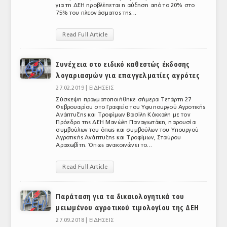
για τη ΔΕΗ προβλέπεται η αύξηση από το 20% στο
ΤΟ ΠΕΡΙΟΔΙΚΟ
75% του πλεονάσματος της...
Profile
Read Full Article
ΑΡΧΕΙΟ ΤΕΥΧΩΝ
Συνέχεια στο ειδικό καθεστώς έκδοσης
ΣΥΝΕΔΡΙΟ ΚΡΕΑΤΟΣ
λογαριασμών για επαγγελματίες αγρότες
27.02.2019 |
ΕΙΔΗΣΕΙΣ
Σύσκεψη πραγματοποιήθηκε σήμερα Τετάρτη 27
Φεβρουαρίου στο Γραφείο του Υφυπουργού Αγροτικής
Ανάπτυξης και Τροφίμων Βασίλη Κόκκαλη με τον
Πρόεδρο της ΔΕΗ Μανώλη Παναγιωτάκη, παρουσία
συμβούλων του όπως και συμβούλων του Υπουργού
Αγροτικής Ανάπτυξης και Τροφίμων, Σταύρου
Αραχωβίτη. Όπως ανακοινώνει το...
Read Full Article
Παράταση για τα δικαιολογητικά του
μειωμένου αγροτικού τιμολογίου της ΔΕΗ
27.09.2018 |
ΕΙΔΗΣΕΙΣ