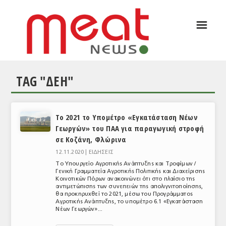
☰
ΑΡΘΡΟΓΡΑΦΙΑ
ΕΛΛΑΔΑ
TAG "ΔΕΗ"
ΕΙΔΗΣΕΙΣ
ΣΥΝΕΝΤΕΥΞΕΙΣ
Το 2021 το Υπομέτρο «Εγκατάσταση Νέων
ΘΕΜΑΤΑ
Γεωργών» του ΠΑΑ για παραγωγική στροφή
σε Κοζάνη, Φλώρινα
ΑΝΑΛΥΣΕΙΣ
12.11.2020 |
ΕΙΔΗΣΕΙΣ
ΚΟΣΜΟΣ
Το Υπουργείο Αγροτικής Ανάπτυξης και Τροφίμων /
Γενική Γραμματεία Αγροτικής Πολιτικής και Διαχείρισης
Κοινοτικών Πόρων ανακοινώνει ότι στο πλαίσιο της
ΕΙΔΗΣΕΙΣ
αντιμετώπισης των συνεπειών της απολιγνιτοποίησης,
θα προκηρυχθεί το 2021, μέσω του Προγράμματος
ΕΥΡΩΠΑΪΚΕΣ ΑΠΟΦΑΣΕΙΣ
Αγροτικής Ανάπτυξης, το υπομέτρο 6.1 «Εγκατάσταση
Νέων Γεωργών»...
ΘΕΜΑΤΑ