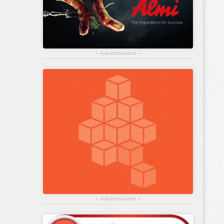
▴
Advertisement
▴
▴
Advertisement
▴