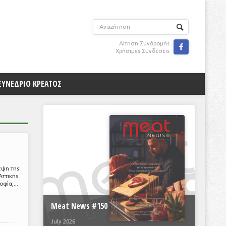
Αίτηση Συνδρομής

Χρήσιμες Συνδέσεις
ΣΥΝΕΔΡΙΟ ΚΡΕΑΤΟΣ
εψη της
Αττικής
φία,...
Meat News #150
July 2026