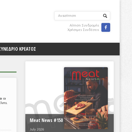
Αίτηση Συνδρομής

Χρήσιμες Συνδέσεις
ΣΥΝΕΔΡΙΟ ΚΡΕΑΤΟΣ
ι οι
ΐνης.
Meat News #150
July 2026