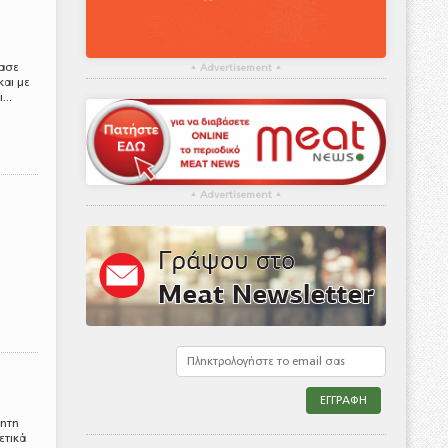
τασε
▴
Advertisement
▴
και με
...
▴
Advertisement
▴
τητη
ετικά