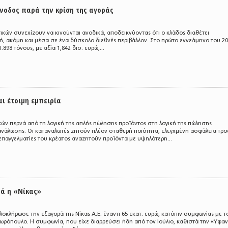
Άνοδος παρά την κρίση της αγοράς
τικών συνεχίζουν να κινούνται ανοδικά, αποδεικνύοντας ότι ο κλάδος διαθέτει
ή, ακόμη και μέσα σε ένα δύσκολο διεθνές περιβάλλον. Στο πρώτο εννεάμηνο του 202
898 τόνους, με αξία 1,842 δισ. ευρώ,...
ι έτοιμη εμπειρία
ών περνά από τη λογική της απλής πώλησης προϊόντος στη λογική της πώλησης
νάλωσης. Οι καταναλωτές ζητούν πλέον σταθερή ποιότητα, ελεγχμένη ασφάλεια τρ
 επαγγελματίες του κρέατος αναζητούν προϊόντα με υψηλότερη...
ά η «Νίκας»
λοκλήρωσε την εξαγορά της Νίκας Α.Ε. έναντι 65 εκατ. ευρώ, κατόπιν συμφωνίας με τ
ωρόπουλο. Η συμφωνία, που είχε διαρρεύσει ήδη από τον Ιούλιο, καθιστά την «Υφα