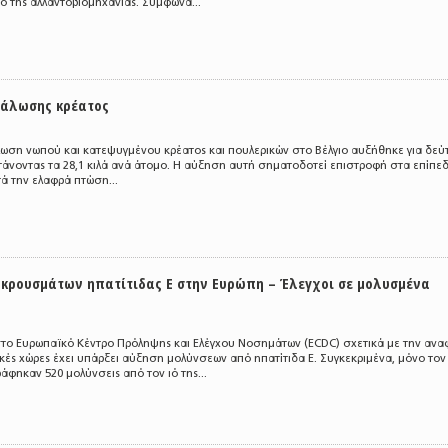
ο της αλλαντοβιομηχανίας. Σύμφωνα...
νάλωσης κρέατος
λωση νωπού και κατεψυγμένου κρέατος και πουλερικών στο Βέλγιο αυξήθηκε για δεύ
τάνοντας τα 28,1 κιλά ανά άτομο. Η αύξηση αυτή σηματοδοτεί επιστροφή στα επίπε
ά την ελαφρά πτώση...
 κρουσμάτων ηπατίτιδας Ε στην Ευρώπη – Έλεγχοι σε μολυσμένα
στο Ευρωπαϊκό Κέντρο Πρόληψης και Ελέγχου Νοσημάτων (ECDC) σχετικά με την αν
ές χώρες έχει υπάρξει αύξηση μολύνσεων από ηπατίτιδα Ε. Συγκεκριμένα, μόνο τον
άφηκαν 520 μολύνσεις από τον ιό της...