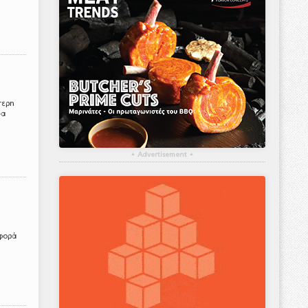
τερη
δα
▴
Advertisement
▴
αφορά