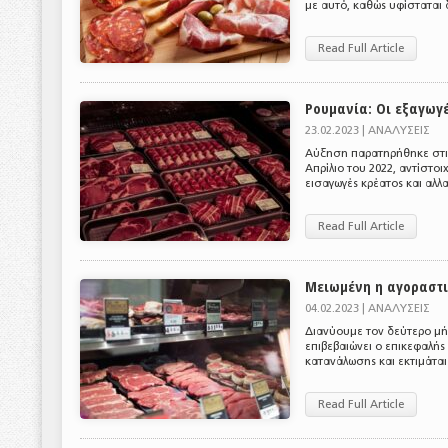
με αυτό, καθώς υφίσταται 
Read Full Article
Ρουμανία: Οι εξαγωγέ
23.02.2023 |
ΑΝΑΛΥΣΕΙΣ
Aύξηση παρατηρήθηκε στις
Απρίλιο του 2022, αντίστοι
εισαγωγές κρέατος και αλλ
Read Full Article
Μειωμένη η αγοραστι
04.02.2023 |
ΑΝΑΛΥΣΕΙΣ
Διανύουμε τον δεύτερο μήν
επιβεβαιώνει ο επικεφαλής
κατανάλωσης και εκτιμάται
Read Full Article