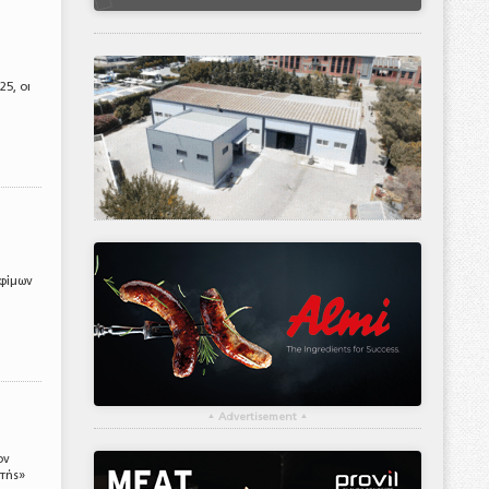
5, οι
οφίμων
▴
Advertisement
▴
ον
ντής»