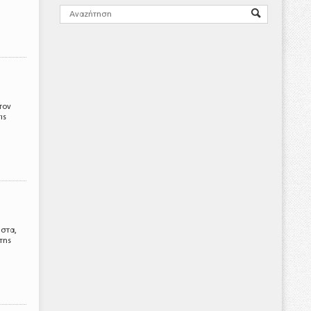
τον
ις
ιστα,
της