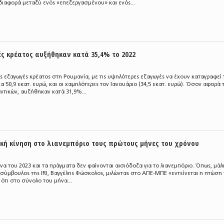
διαφορά μεταξύ ενός «επεξεργασμένου» και ενός...
ς κρέατος αυξήθηκαν κατά 35,4% το 2022
 εξαγωγές κρέατος στη Ρουμανία, με τις υψηλότερες εξαγωγές να έχουν καταγραφεί 
χα 50,9 εκατ. ευρώ, και οι χαμηλότερες τον Ιανουάριο (34,5 εκατ. ευρώ). Όσον αφορά τ
αντικών, αυξήθηκαν κατά 31,9%...
κή κίνηση στο λιανεμπόριο τους πρώτους μήνες του χρόνου
α του 2023 και τα πράγματα δεν φαίνονται αισιόδοξα για το λιανεμπόριο. Όπως, μάλ
 σύμβουλος της IRI, Βαγγέλης Φώσκολος, μιλώντας στο ΑΠΕ-ΜΠΕ «εντείνεται η πτώση 
 ότι στο σύνολο του μήνα...