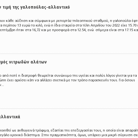
ν τιμή της γαλοπούλας-αλλαντικό
έχουν κάθε αύξηση και σύμφωνα με ρεπορτάζ τηλεοπτικού σταθμού, η γαλοπούλα έφ
 περίπου 13 ευρώ το κιλό, ενώ η ίδια εταιρεία στα τέλη Απριλίου του 2022 είχε 15.70 
επτέμβρη ήταν στα 16,72 και με προσφορά στα 12.54, ενώ σήμερα είναι στα 17.15 και
ισμός νιτρωδών αλάτων
 από ποτέ η διατροφή θεωρείται συνώνυμο της υγείας και πολύς λόγος γίνεται για τα
ώπη έχει αρχίσει κάτι να αλλάζει σχετικά με τον τρόπο παρασκευής τους. Για όσους
...
αλλαντικά
ιηθεί ως ανθυγιεινά τρόφιμα, εξαιτίας της επεξεργασίας τους, η οποία είναι απαραί
εγάλο χρονικό διάστημα. Στην πραγματικότητα, όμως, υπάρχει μια μικρή σύγχυση σχ