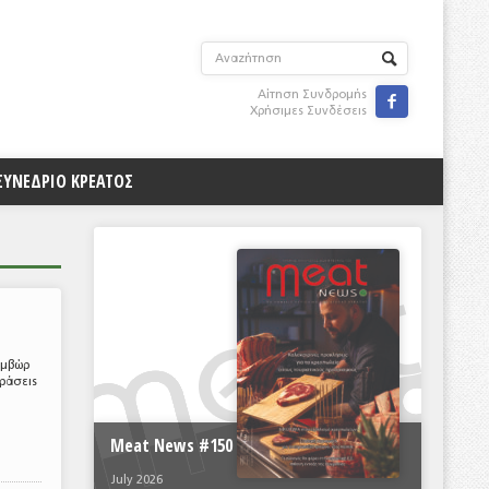
Αίτηση Συνδρομής

Χρήσιμες Συνδέσεις
ΣΥΝΕΔΡΙΟ ΚΡΕΑΤΟΣ
υμβώρ
δράσεις
Meat News #150
July 2026