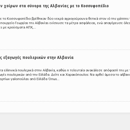
ν χοίρων στα σύνορα της Αλβανίας με το Κοσσυφοπέδιο
με το Κοσσυφοπέδιο βρέθηκαν δύο νεκρά αγριογούρουνα θετικά στον ιό της γρίππης 
υπουργείο Γεωργίας της Αλβανίας ενίσχυσε τα μέτρα ασφάλειας, ενώ απαγόρευσε όλες
ς με κρούσματα ΑΠΧ,...
ές εξαγωγές πουλερικών στην Αλβανία
τα ελληνικά πουλερικά στην Αλβανία, καθώς η τελευταία ανακάλεσε απόφασή της με 
ωγές πουλερικών από την Ελλάδα. Δείτε και Χαρακόπουλος: Να αρθεί άμεσα το αλβαν
ορτίων γαλοπούλας από Ελλάδα Όπως...