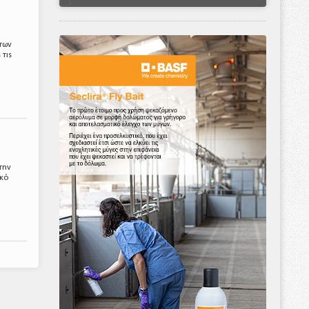
των
 τις
την
ικό