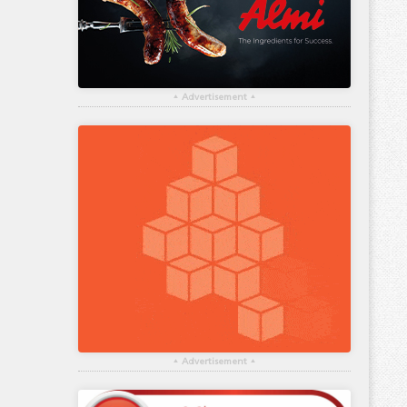
▴
Advertisement
▴
▴
Advertisement
▴