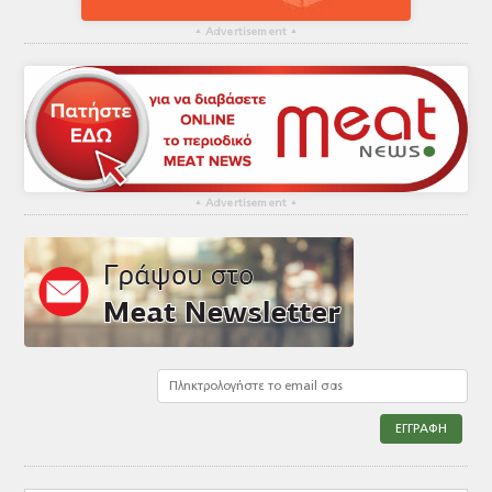
▴
Advertisement
▴
▴
Advertisement
▴