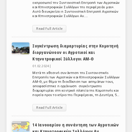
εκπροσωπεί την Συντονιστική Επιτροπή των Αγροτικών
και Κτηνοτροφικών Συλλόγων της περιφέρειάς μας».
ΑΝΑΛΥΣΕΙΣ
Αυτό διευκρινίζει η Συντονιστική Επιτροπή Αγροτικών
και Κτηνοτροφικών Συλλόγων Αν....
ΕΜΠΟΡΙΚΟΣ ΚΑΤΑΛΟΓΟΣ
Read Full Article
ΠΑΡΑΓΩΓΗ & ΕΜΠΟΡΙΑ
ΣΦΑΓΕΙΑ
Συγκέντρωση διαμαρτυρίας στην Κομοτηνή
διοργανώνουν οι Αγροτικοί και
ΠΡΩΤΕΣ ΥΛΕΣ
Κτηνοτροφικοί Σύλλογοι ΑΜ-Θ
01.02.2024 |
ΕΞΟΠΛΙΣΜΟΣ
Μετά τη χθεσινή συνάντηση της Συντονιστικής
Επιτροπής των Αγροτικών και Κτηνοτροφικών Συλλόγων
ΥΠΗΡΕΣΙΕΣ
ΑΜ-Θ, με θέμα τη διεκδίκηση των αιτημάτων τους,
αποφασίστηκε η οργάνωση συγκέντρωσης
διαμαρτυρίας στη κεντρική πλατεία της Κομοτηνής και
ΕΜΠΟΡΙΚΟΙ ΑΝΤΙΠΡΟΣΩΠΟΙ
πορεία προς το κτίριο της Περιφέρειας, τη Δευτέρα, 5...
ΝΟΜΟΘΕΣΙΑ
Read Full Article
ΕΛΛΗΝΙΚΗ ΝΟΜΟΘΕΣΙΑ
14 Ιανουαρίου η συνάντηση των Αγροτικών
ΕΥΡΩΠΑΪΚΗ ΝΟΜΟΘΕΣΙΑ
και Κτηνοτροφικών Συλλόγων Αν.