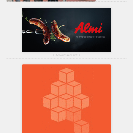
▴
Advertisement
▴