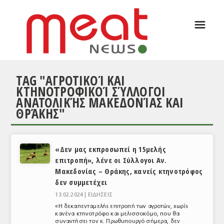
☰
ΑΡΘΡΟΓΡΑΦΙΑ
ΕΛΛΑΔΑ
TAG "ΑΓΡΟΤΙΚΟΊ ΚΑΙ
ΕΙΔΗΣΕΙΣ
ΚΤΗΝΟΤΡΟΦΙΚΟΊ ΣΎΛΛΟΓΟΙ
ΑΝΑΤΟΛΙΚΉΣ ΜΑΚΕΔΟΝΊΑΣ ΚΑΙ
ΣΥΝΕΝΤΕΥΞΕΙΣ
ΘΡΆΚΗΣ"
ΘΕΜΑΤΑ
ΑΝΑΛΥΣΕΙΣ
«Δεν μας εκπροσωπεί η 15μελής
ΚΟΣΜΟΣ
επιτροπή», λένε οι Σύλλογοι Αν.
Μακεδονίας – Θράκης, κανείς κτηνοτρόφος
ΕΙΔΗΣΕΙΣ
δεν συμμετέχει
13.02.2024 |
ΕΙΔΗΣΕΙΣ
ΕΥΡΩΠΑΪΚΕΣ ΑΠΟΦΑΣΕΙΣ
«Η δεκαπενταμελής επιτροπή των αγροτών, χωρίς
κανένα κτηνοτρόφο και μελισσοκόμο, που θα
ΘΕΜΑΤΑ
συναντήσει τον κ. Πρωθυπουργό σήμερα, δεν